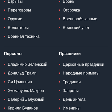
Взрывы
Бронь
Переговоры
Отсрочка
Оружие
Военнообязанные
Волонтеры
Воинский учет
Военная техника
Персоны
Праздники
Владимир Зеленский
Церковные праздники
Дональд Трамп
Народные приметы
Си Цзиньпин
Традиции
Эммануэль Макрон
Запреты
Валерий Залужный
День ангела
Кирилл Буданов
Именины