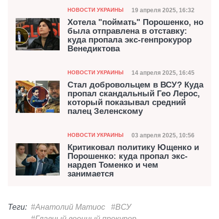
Категория
Дата публикации
19 апреля 2025, 16:32
НОВОСТИ УКРАИНЫ
Хотела "поймать" Порошенко, но
была отправлена в отставку:
куда пропала экс-генпрокурор
Венедиктова
Категория
Дата публикации
14 апреля 2025, 16:45
НОВОСТИ УКРАИНЫ
Стал добровольцем в ВСУ? Куда
пропал скандальный Гео Лерос,
который показывал средний
палец Зеленскому
Категория
Дата публикации
03 апреля 2025, 10:56
НОВОСТИ УКРАИНЫ
Критиковал политику Ющенко и
Порошенко: куда пропал экс-
нардеп Томенко и чем
занимается
Теги:
#Анатолий Матиос
#ВСУ
#Главный военный прокурор