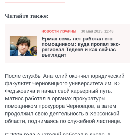
Читайте также:
Категория
Дата публикации
30 мая 2025, 11:48
НОВОСТИ УКРАИНЫ
Ермак семь лет работал его
помощником: куда пропал экс-
регионал Тедеев и как сейчас
выглядит
После службы Анатолий окончил юридический
факультет Черновицкого университета им. Ю.
Федьковича и начал свой карьерный путь.
Матиос работал в органах прокуратуры
помощником прокурора Черновцов, а затем
продолжил свою деятельность в Херсонской
области, поднимаясь по служебной лестнице.
С 2005 года Анатолий работал в Киеве, в