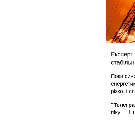
Експерт 
стабільн
Поки сино
енергетик
різко. І 
"Телегр
піку — і 