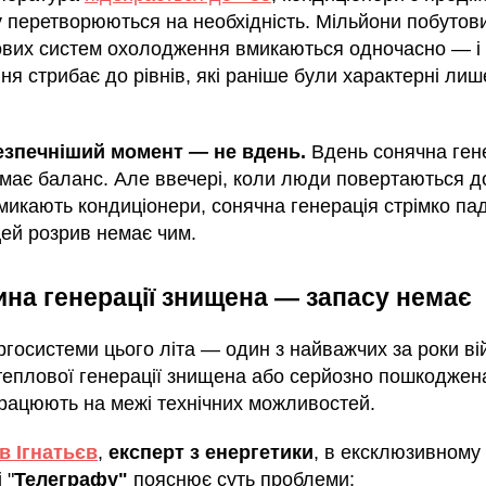
 перетворюються на необхідність. Мільйони побутови
вих систем охолодження вмикаються одночасно — і
я стрибає до рівнів, які раніше були характерні лиш
езпечніший момент — не вдень.
Вдень сонячна ген
имає баланс. Але ввечері, коли люди повертаються д
микають кондиціонери, сонячна генерація стрімко пад
цей розрив немає чим.
на генерації знищена — запасу немає
госистеми цього літа — один з найважчих за роки ві
теплової генерації знищена або серйозно пошкоджен
працюють на межі технічних можливостей.
в Ігнатьєв
,
експерт з енергетики
, в ексклюзивному
 "
Телеграфу"
пояснює суть проблеми: