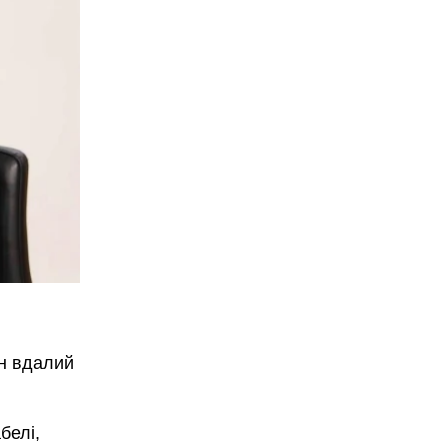
ин вдалий
белі,