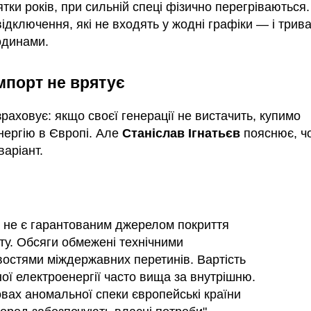
тки років, при сильній спеці фізично перегріваються
відключення, які не входять у жодні графіки — і трив
одинами.
мпорт не врятує
раховує: якщо своєї генерації не вистачить, купимо
нергію в Європі. Але
Станіслав Ігнатьєв
пояснює, ч
варіант.
т не є гарантованим джерелом покриття
ту. Обсяги обмежені технічними
остями міждержавних перетинів. Вартість
ної електроенергії часто вища за внутрішню.
овах аномальної спеки європейські країни