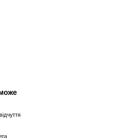
еможе
відчуття
ета