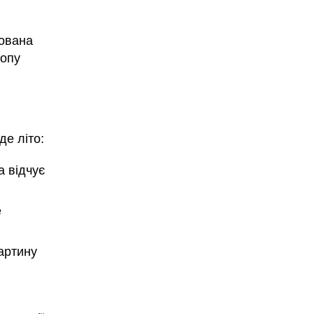
кована
ропу
де літо:
а відчує
е
картину