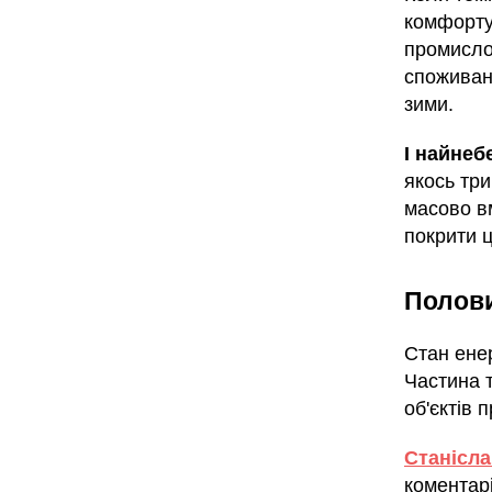
комфорту
промисло
споживанн
зими.
І найнеб
якось тр
масово в
покрити 
Полови
Стан енер
Частина 
об'єктів 
Станісла
коментарі