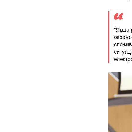
"Якщо 
окремо
спожив
ситуац
електро