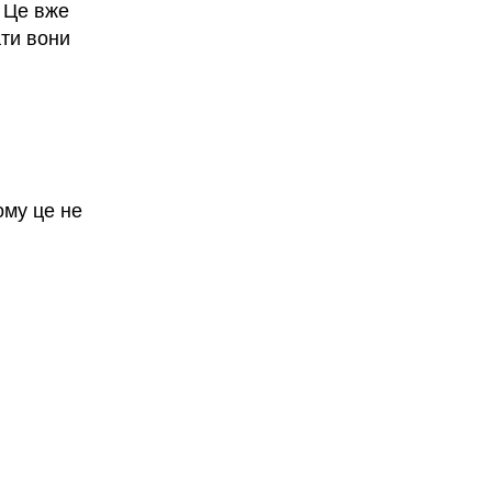
. Це вже
ати вони
ому це не