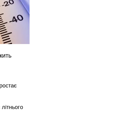
жить
зростає
 літнього