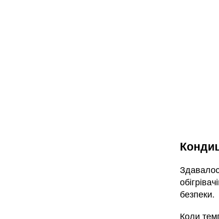
Кондиц
Здавалос
обігрівач
безпеки.
Коли тем