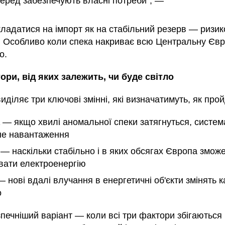
еред забезпечують власні потреби", —
кладатися на імпорт як на стабільний резерв — ризи
я. Особливо коли спека накриває всю Центральну Єв
о.
ори, від яких залежить, чи буде світло
иділяє три ключові змінні, які визначатимуть, як прой
— якщо хвилі аномальної спеки затягнуться, систем
не навантаження
— наскільки стабільно і в яких обсягах Європа змож
вати електроенергію
 нові вдалі влучання в енергетичні об'єкти змінять 
о
печніший варіант — коли всі три фактори збігаються