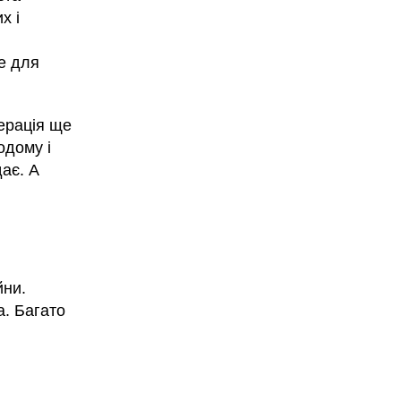
х і
е для
ерація ще
одому і
ає. А
йни.
а. Багато