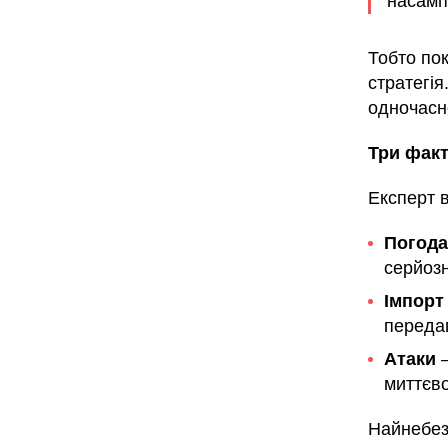
насамп
Тобто по
стратегі
одночасн
Три факт
Експерт в
Погода
серйоз
Імпорт
переда
Атаки
—
миттєв
Найнебез