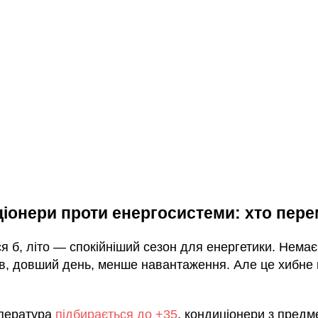
іонери проти енергосистеми: хто пер
я б, літо — спокійніший сезон для енергетики. Немає
ів, довший день, менше навантаження. Але це хибне 
пература
підбирається до +35
, кондиціонери з предм