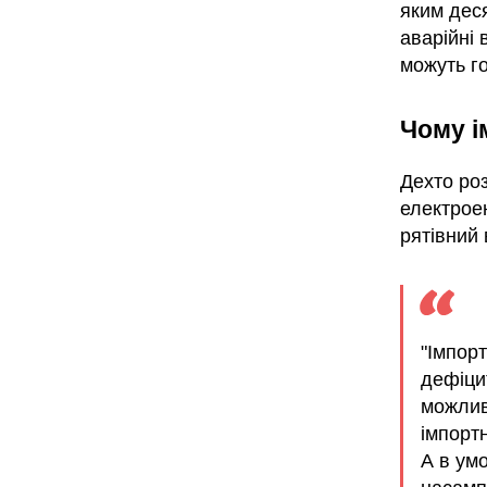
яким деся
аварійні 
можуть г
Чому і
Дехто роз
електрое
рятівний 
"Імпор
дефіци
можлив
імпорт
А в ум