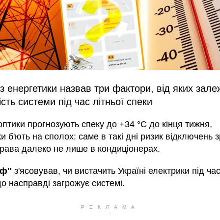
з енергетики назвав три фактори, від яких зале
ість системи під час літньої спеки
птики прогнозують спеку до +34 °С до кінця тижня,
и б'ють на сполох: саме в такі дні ризик відключень 
справа далеко не лише в кондиціонерах.
аф"
з'ясовував, чи вистачить Україні електрики під час
що насправді загрожує системі.