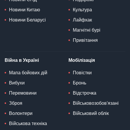
Новини Китаю
Культура
Новини Беларусі
Лайфхак
Магнітні бурі
Привітання
Війна в Україні
Мобілізація
Мапа бойових дій
Повістки
Вибухи
Бронь
Перемовини
Відстрочка
Зброя
Військовозобов'язані
Волонтери
Військовий облік
Військова техніка