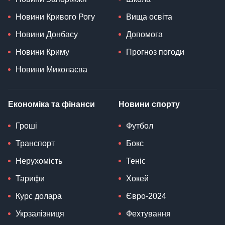
Новини Кривого Рогу
Вища освіта
Новини Донбасу
Допомога
Новини Криму
Прогноз погоди
Новини Миколаєва
Економіка та фінанси
Новини спорту
Гроші
Футбол
Транспорт
Бокс
Нерухомість
Теніс
Тарифи
Хокей
Курс долара
Євро-2024
Укрзалізниця
Фехтування