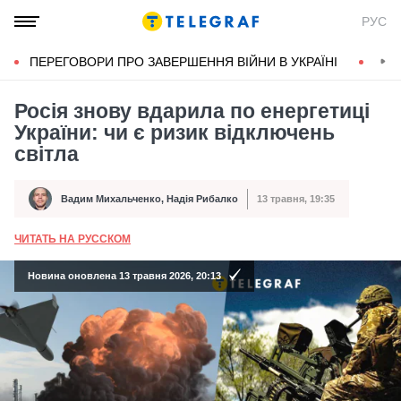
РУС
ПЕРЕГОВОРИ ПРО ЗАВЕРШЕННЯ ВІЙНИ В УКРАЇНІ
КОН
Росія знову вдарила по енергетиці
України: чи є ризик відключень
світла
Вадим Михальченко
,
Надія Рибалко
13 травня, 19:35
Автор
Дата публікації
ЧИТАТЬ НА РУССКОМ
А
Новина оновлена 13 травня 2026, 20:13