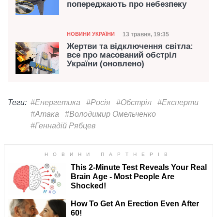
попереджають про небезпеку
Категорія
Дата публікації
13 травня, 19:35
НОВИНИ УКРАЇНИ
Жертви та відключення світла:
все про масований обстріл
України (оновлено)
Теги:
#Енергетика
#Росія
#Обстріл
#Експерти
#Атака
#Володимир Омельченко
#Геннадій Рябцев