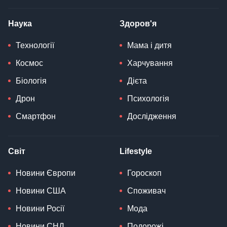
Наука
Здоров'я
Технології
Мама і дитя
Космос
Харчування
Біологія
Дієта
Дрон
Психологія
Смартфон
Дослідження
Світ
Lifestyle
Новини Європи
Гороскоп
Новини США
Споживач
Новини Росії
Мода
Новини СНД
Подорожі