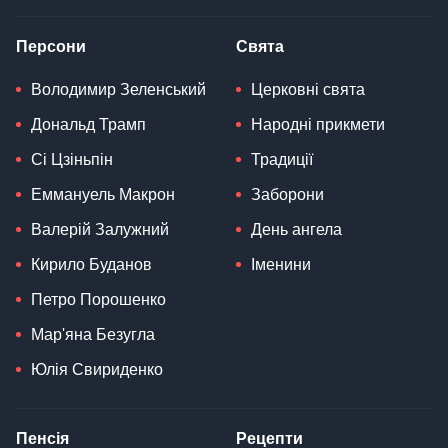
Персони
Свята
Володимир Зеленський
Церковні свята
Дональд Трамп
Народні прикмети
Сі Цзіньпін
Традиції
Еммануель Макрон
Заборони
Валерій Залужний
День ангела
Кирило Буданов
Іменини
Петро Порошенко
Мар'яна Безугла
Юлія Свириденко
Пенсія
Рецепти