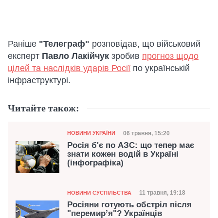
Раніше
"Телеграф"
розповідав, що військовий
експерт
Павло Лакійчук
зробив
прогноз щодо
цілей та наслідків ударів Росії
по українській
інфраструктурі.
Читайте також:
Категорія
Дата публікації
06 травня, 15:20
НОВИНИ УКРАЇНИ
Росія б'є по АЗС: що тепер має
знати кожен водій в Україні
(інфографіка)
Категорія
Дата публікації
11 травня, 19:18
НОВИНИ СУСПІЛЬСТВА
Росіяни готують обстріл після
"перемирʼя"? Українців