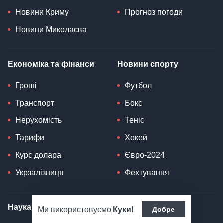
Новини Криму
Прогноз погоди
Новини Миколаєва
Економіка та фінанси
Новини спорту
Гроші
Футбол
Транспорт
Бокс
Нерухомість
Теніс
Тарифи
Хокей
Курс долара
Євро-2024
Укрзалізниця
Фехтування
Наука
Здоров'я
Ми використовуємо
Куки
!
Добре