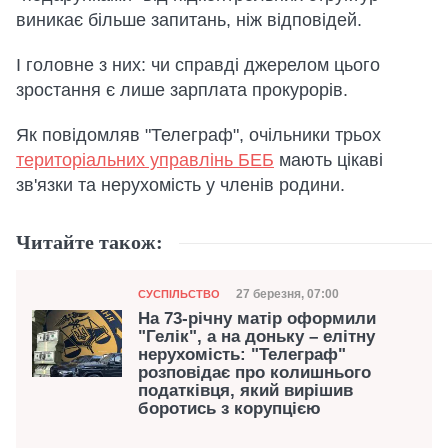
виникає більше запитань, ніж відповідей.
І головне з них: чи справді джерелом цього
зростання є лише зарплата прокурорів.
Як повідомляв "Телеграф", очільники трьох
територіальних управлінь БЕБ
мають цікаві
зв'язки та нерухомість у членів родини.
Читайте також:
Категорія
Дата публікації
27 березня, 07:00
СУСПІЛЬСТВО
На 73-річну матір оформили
"Гелік", а на доньку – елітну
нерухомість: "Телеграф"
розповідає про колишнього
податківця, який вирішив
боротись з корупцією