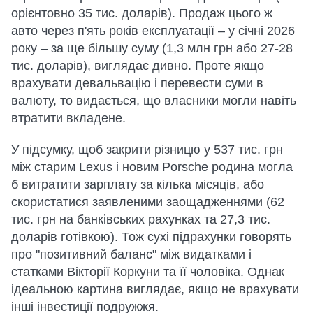
орієнтовно 35 тис. доларів). Продаж цього ж
авто через п'ять років експлуатації – у січні 2026
року – за ще більшу суму (1,3 млн грн або 27-28
тис. доларів), виглядає дивно. Проте якщо
врахувати девальвацію і перевести суми в
валюту, то видається, що власники могли навіть
втратити вкладене.
У підсумку, щоб закрити різницю у 537 тис. грн
між старим Lexus і новим
Porsche родина могла
б витратити зарплату за кілька місяців, або
скористатися заявленими заощадженнями (62
тис. грн на банківських рахунках та 27,3 тис.
доларів готівкою). Тож сухі підрахунки говорять
про "позитивний баланс" між видатками і
статками Вікторії Коркуни та її чоловіка. Однак
ідеальною картина виглядає, якщо не врахувати
інші інвестиції подружжя.