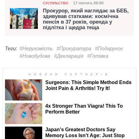
Категорія
Дата публікації
17 лютого, 06:00
СУСПІЛЬСТВО
Прокурор, який наглядає за БЕБ,
здивував статками: космічна
пенсія в 37 років, оренда у
підлітка і щедра теща
Теги:
#Нерухомість
#Прокуратура
#Подарунок
#Новобудова
#Декларація
#Готівка