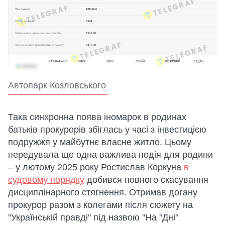
Автопарк Козловського
Така синхронна поява іномарок в родинах
батьків прокурорів збіглась у часі з інвестицією
подружжя у майбутнє власне житло. Цьому
передувала ще одна важлива подія для родини
– у лютому 2025 року Ростислав Коркуна
в
судовому порядку
добився повного скасування
дисциплінарного стягнення. Отримав догану
прокурор разом з колегами після сюжету на
"Українській правді" під назвою "На "Дні"