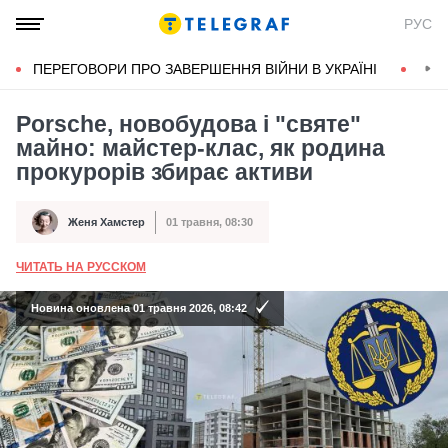
РУС
ПЕРЕГОВОРИ ПРО ЗАВЕРШЕННЯ ВІЙНИ В УКРАЇНІ
КОН
Porsche, новобудова і "святе"
майно: майстер-клас, як родина
прокурорів збирає активи
Женя Хамстер
01 травня, 08:30
Автор
Дата публікації
ЧИТАТЬ НА РУССКОМ
А
Новина оновлена 01 травня 2026, 08:42