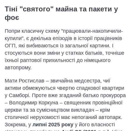
Тіні "святого" майна та пакети у
фоє
Попри класичну схему "працювали-накопичили-
купили", є декілька епізодів в історії працівників
ОГП, які вибиваються із загальної картини. І
стосуються вони зміни у статках батьків, точніше
їхньої раптової прихильності до німецького
автопрому.
Мати Ростислав – звичайна медсестра, чиї
активи обмежуються чвертю спадкової квартири
у Самборі. Проте вже згаданий батько прокурора
– Володимир Коркуна – священник провінційної
церкви та за сумісництвом викладач – крім
столичної нерухомості має непоганий автопарк.
Зокрема, у
липні 2025 року
у його власності