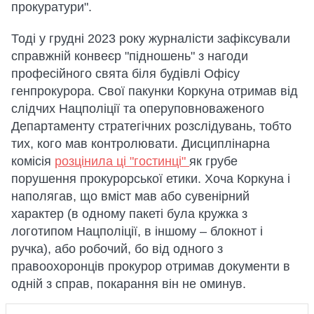
прокуратури".
Тоді у грудні 2023 року журналісти зафіксували
справжній конвеєр "підношень" з нагоди
професійного свята біля будівлі Офісу
генпрокурора. Свої пакунки Коркуна отримав від
слідчих Нацполіції та оперуповноваженого
Департаменту стратегічних розслідувань, тобто
тих, кого мав контролювати. Дисциплінарна
комісія
розцінила ці "гостинці"
як грубе
порушення прокурорської етики. Хоча Коркуна і
наполягав, що вміст мав або сувенірний
характер (в одному пакеті була кружка з
логотипом Нацполіції, в іншому – блокнот і
ручка), або робочий, бо від одного з
правоохоронців прокурор отримав документи в
одній з справ, покарання він не оминув.