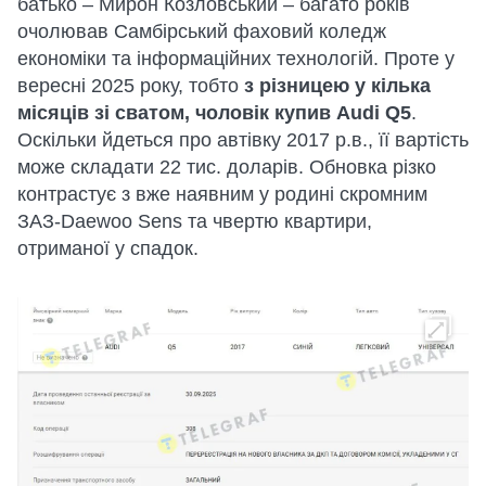
батько – Мирон Козловський – багато років
очолював Самбірський фаховий коледж
економіки та інформаційних технологій. Проте у
вересні 2025 року, тобто
з різницею у кілька
місяців зі сватом, чоловік купив Audi Q5
.
Оскільки йдеться про автівку 2017 р.в., її вартість
може складати 22 тис. доларів. Обновка різко
контрастує з вже наявним у родині скромним
ЗАЗ-Daewoo Sens та чвертю квартири,
отриманої у спадок.