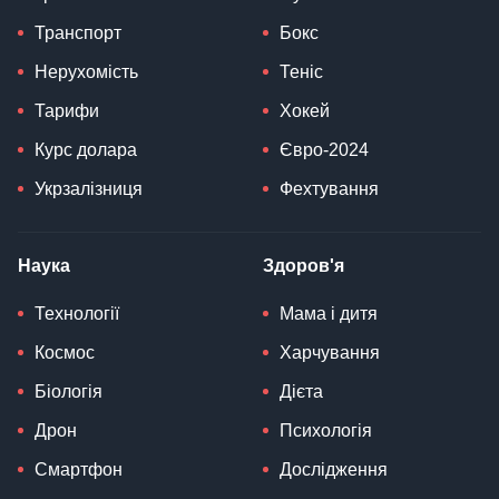
Транспорт
Бокс
Нерухомість
Теніс
Тарифи
Хокей
Курс долара
Євро-2024
Укрзалізниця
Фехтування
Наука
Здоров'я
Технології
Мама і дитя
Космос
Харчування
Біологія
Дієта
Дрон
Психологія
Смартфон
Дослідження