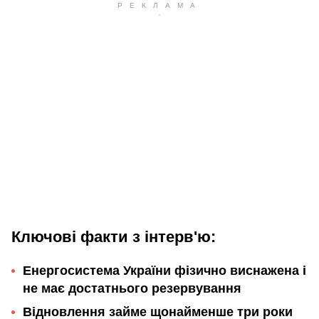
Ключові факти з інтерв'ю:
Енергосистема України фізично виснажена і
не має достатнього резервування
Відновлення займе щонайменше три роки