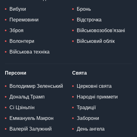
Вибухи
Бронь
Перемовини
Відстрочка
Зброя
Військовозобов'язані
Волонтери
Військовий облік
Військова техніка
Персони
Свята
Володимир Зеленський
Церковні свята
Дональд Трамп
Народні прикмети
Сі Цзіньпін
Традиції
Еммануель Макрон
Заборони
Валерій Залужний
День ангела