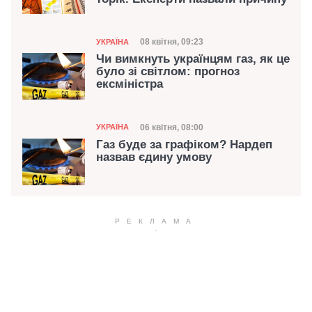
Категорія
Дата публікації
08 квітня, 09:23
УКРАЇНА
Чи вимкнуть українцям газ, як це
було зі світлом: прогноз
ексміністра
Категорія
Дата публікації
06 квітня, 08:00
УКРАЇНА
Газ буде за графіком? Нардеп
назвав єдину умову