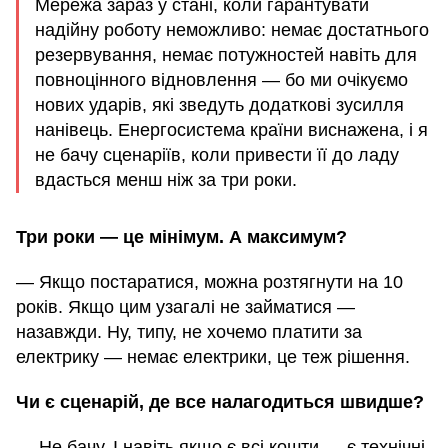
Мережа зараз у стані, коли гарантувати
надійну роботу неможливо: немає достатнього
резервування, немає потужностей навіть для
повноцінного відновлення — бо ми очікуємо
нових ударів, які зведуть додаткові зусилля
нанівець. Енергосистема країни виснажена, і я
не бачу сценаріїв, коли привести її до ладу
вдасться менш ніж за три роки.
Три роки — це мінімум. А максимум?
— Якщо постаратися, можна розтягнути на 10
років. Якщо цим узагалі не займатися —
назавжди. Ну, типу, не хочемо платити за
електрику — немає електрики, це теж рішення.
Чи є сценарій, де все налагодиться швидше?
— Не бачу. І навіть якщо є всі кошти — є технічні