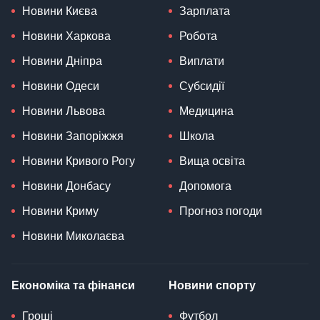
Новини Києва
Зарплата
Новини Харкова
Робота
Новини Дніпра
Виплати
Новини Одеси
Субсидії
Новини Львова
Медицина
Новини Запоріжжя
Школа
Новини Кривого Рогу
Вища освіта
Новини Донбасу
Допомога
Новини Криму
Прогноз погоди
Новини Миколаєва
Економіка та фінанси
Новини спорту
Гроші
Футбол