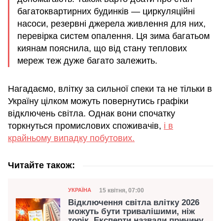
багатоквартирних будинків — циркуляційні
насоси, резервні джерела живлення для них,
перевірка систем опалення. Ця зима багатьом
киянам пояснила, що від стану теплових
мереж теж дуже багато залежить.
Нагадаємо, влітку за сильної спеки та не тільки в
Україну цілком можуть повернутись графіки
відключень світла. Однак вони спочатку
торкнуться промислових споживачів,
і в
крайньому випадку побутових.
Читайте також:
Категорія
Дата публікації
15 квітня, 07:00
УКРАЇНА
Відключення світла влітку 2026
можуть бути тривалішими, ніж
торік. Експерти назвали причину