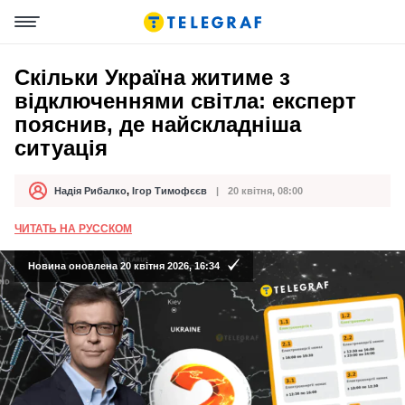
Скільки Україна житиме з
відключеннями світла: експерт
пояснив, де найскладніша
ситуація
Надія Рибалко
,
Ігор Тимофєєв
20 квітня, 08:00
Автор
Дата публікації
ЧИТАТЬ НА РУССКОМ
Новина оновлена 20 квітня 2026, 16:34