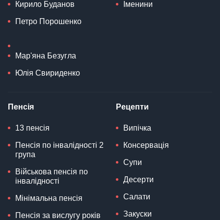
Кирило Буданов
Іменини
Петро Порошенко
Мар'яна Безугла
Юлія Свириденко
Пенсія
Рецепти
13 пенсія
Випічка
Пенсія по інвалідності 2
Консервація
група
Супи
Військова пенсія по
Десерти
інвалідності
Салати
Мінімальна пенсія
Закуски
Пенсія за вислугу років