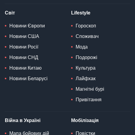
Світ
Lifestyle
Новини Європи
Гороскоп
Новини США
Споживач
Новини Росії
Мода
Новини СНД
Подорожі
Новини Китаю
Культура
Новини Беларусі
Лайфхак
Магнітні бурі
Привітання
Війна в Україні
Мобілізація
Мапа бойових дій
Повістки