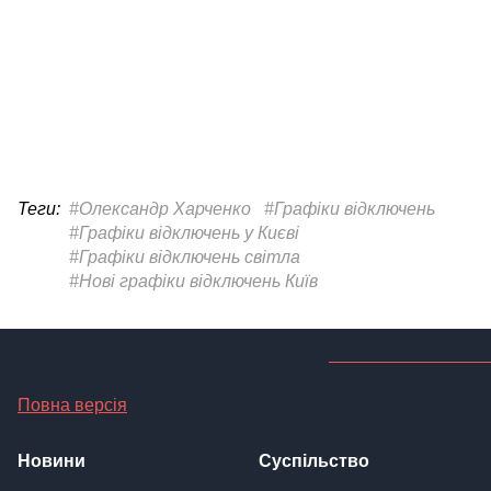
Теги:
#Олександр Харченко
#Графіки відключень
#Графіки відключень у Києві
#Графіки відключень світла
#Нові графіки відключень Київ
Повна версія
Новини
Суспільство