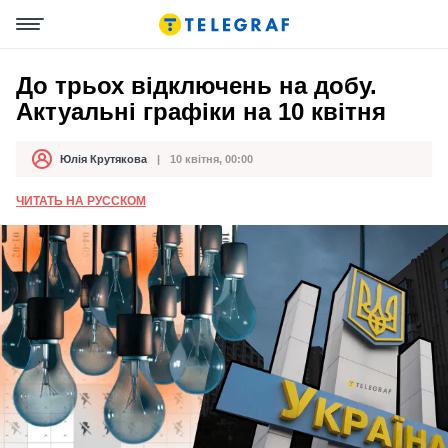
До трьох відключень на добу.
Актуальні графіки на 10 квітня
Юлія Крутякова
10 квітня, 00:00
Автор
Дата публікації
ЧИТАТЬ НА РУССКОМ