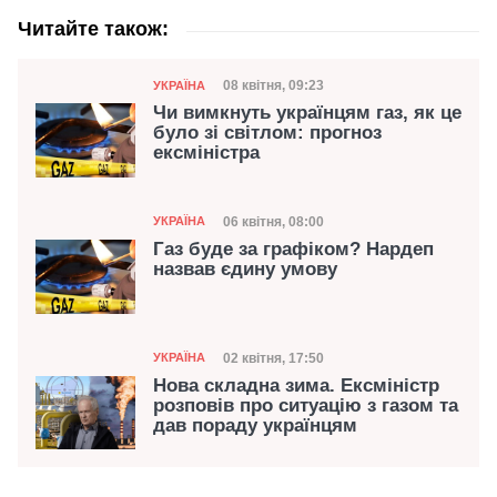
Читайте також:
Категорія
Дата публікації
08 квітня, 09:23
УКРАЇНА
Чи вимкнуть українцям газ, як це
було зі світлом: прогноз
ексміністра
Категорія
Дата публікації
06 квітня, 08:00
УКРАЇНА
Газ буде за графіком? Нардеп
назвав єдину умову
Категорія
Дата публікації
02 квітня, 17:50
УКРАЇНА
Нова складна зима. Ексміністр
розповів про ситуацію з газом та
дав пораду українцям