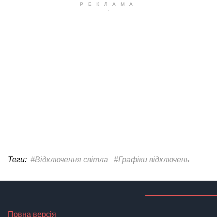
Теги:
#Відключення світла
#Графіки відключень
Повна версія