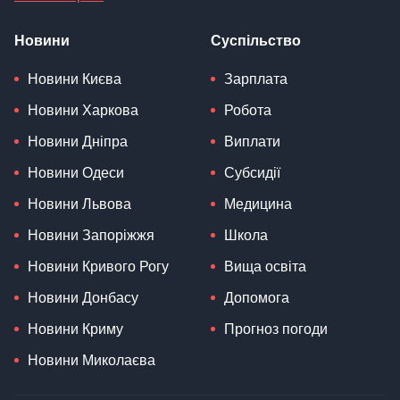
Новини
Суспільство
Новини Києва
Зарплата
Новини Харкова
Робота
Новини Дніпра
Виплати
Новини Одеси
Субсидії
Новини Львова
Медицина
Новини Запоріжжя
Школа
Новини Кривого Рогу
Вища освіта
Новини Донбасу
Допомога
Новини Криму
Прогноз погоди
Новини Миколаєва