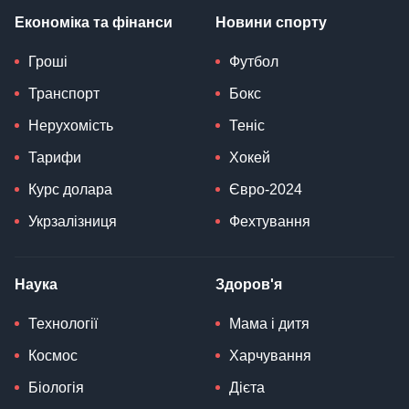
Економіка та фінанси
Новини спорту
Гроші
Футбол
Транспорт
Бокс
Нерухомість
Теніс
Тарифи
Хокей
Курс долара
Євро-2024
Укрзалізниця
Фехтування
Наука
Здоров'я
Технології
Мама і дитя
Космос
Харчування
Біологія
Дієта