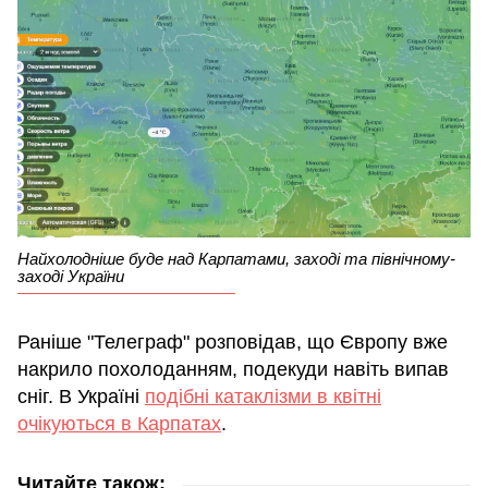
Найхолодніше буде над Карпатами, заході та північному-
заході України
Раніше "Телеграф" розповідав, що Європу вже
накрило похолоданням, подекуди навіть випав
сніг. В Україні
подібні катаклізми в квітні
очікуються в Карпатах
.
Читайте також: