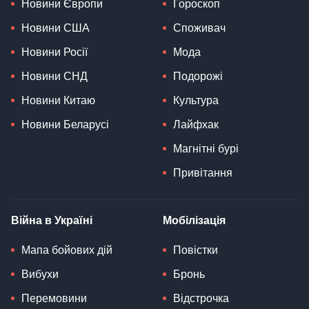
Новини Європи
Гороскоп
Новини США
Споживач
Новини Росії
Мода
Новини СНД
Подорожі
Новини Китаю
Культура
Новини Беларусі
Лайфхак
Магнітні бурі
Привітання
Війна в Україні
Мобілізація
Мапа бойових дій
Повістки
Вибухи
Бронь
Перемовини
Відстрочка