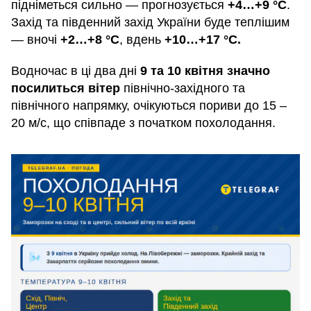
підніметься сильно — прогнозується
+4…+9 °C
.
Захід та південний захід України буде теплішим
— вночі
+2…+8 °С
, вдень ​​
+10…+17 °С.
Водночас в ці два дні
9 та 10 квітня значно
посилиться вітер
північно-західного та
північного напрямку, очікуються пориви до 15 –
20 м/с, що співпаде з початком похолодання.