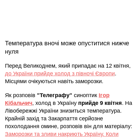
Температура вночі може опуститися нижче
нуля
Перед Великоднем, який припадає на 12 квітня,
до України прийде холод з півночі Європи
.
Місцями очікуються навіть заморозки.
Як розповів
"Телеграфу"
синоптик
Ігор
Кібальчич
, холод в Україну
прийде 9 квітня
. На
Лівобережжі України знизиться температура.
Крайній захід та Закарпаття серйозне
похолодання омине, розповів він для матеріалу:
Заморозки та зливи накриють Україну. Коли