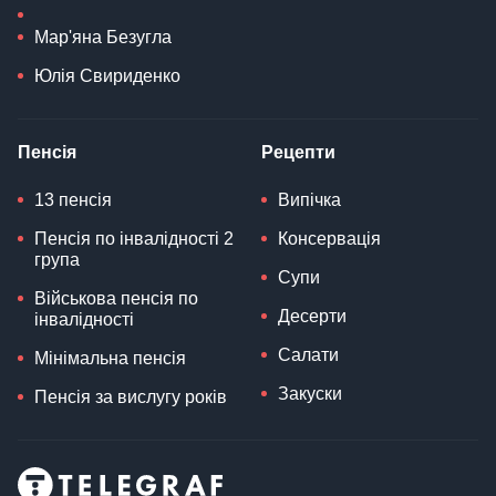
Мар'яна Безугла
Юлія Свириденко
Пенсія
Рецепти
13 пенсія
Випічка
Пенсія по інвалідності 2
Консервація
група
Супи
Військова пенсія по
Десерти
інвалідності
Салати
Мінімальна пенсія
Закуски
Пенсія за вислугу років