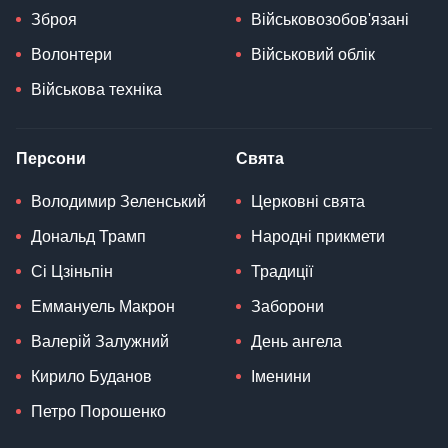
Зброя
Військовозобов'язані
Волонтери
Військовий облік
Військова техніка
Персони
Свята
Володимир Зеленський
Церковні свята
Дональд Трамп
Народні прикмети
Сі Цзіньпін
Традиції
Еммануель Макрон
Заборони
Валерій Залужний
День ангела
Кирило Буданов
Іменини
Петро Порошенко