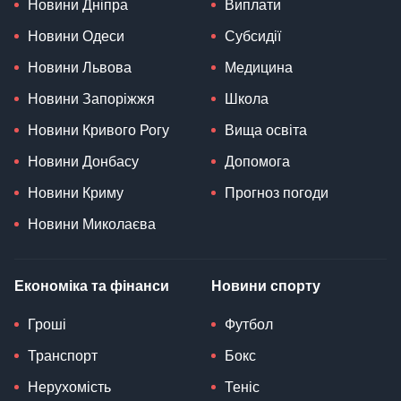
Новини Дніпра
Виплати
Новини Одеси
Субсидії
Новини Львова
Медицина
Новини Запоріжжя
Школа
Новини Кривого Рогу
Вища освіта
Новини Донбасу
Допомога
Новини Криму
Прогноз погоди
Новини Миколаєва
Економіка та фінанси
Новини спорту
Гроші
Футбол
Транспорт
Бокс
Нерухомість
Теніс