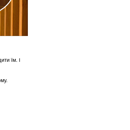
ити їм. І
ому.