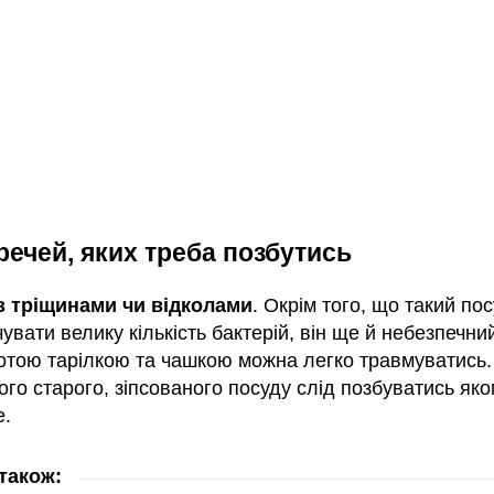
речей, яких треба позбутись
з тріщинами чи відколами
. Окрім того, що такий по
увати велику кількість бактерій, він ще й небезпечни
отою тарілкою та чашкою можна легко травмуватись.
ого старого, зіпсованого посуду слід позбуватись як
.
також: