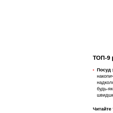
ТОП-9 
Посуд 
накопич
надкол
будь-як
швидше
Читайте 