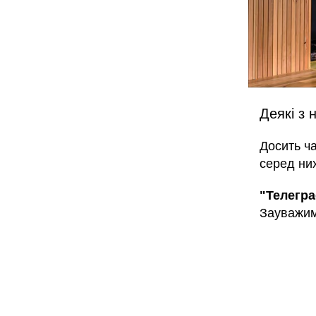
Деякі з 
Досить ча
серед них
"Телегр
Зауважим