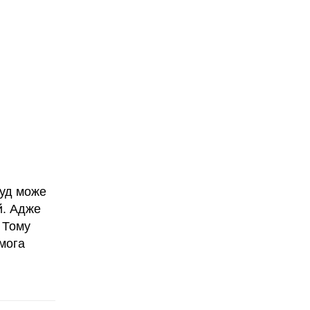
суд може
й. Адже
 Тому
омога