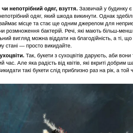
 чи непотрібний одяг, взуття.
Зазвичай у будинку є 
непотрібний одяг, який шкода викинути. Однак здебіл
 займає місце та стає ще одним джерелом для непри
чи розмноження бактерій. Речі, які мають більш-менш
ний вигляд можна віддати на благодійність, а ті, що
у стані — просто викидайте.
ухоцвіти.
Так, букети з сухоцвітів дарують, аби вони
й час. Але яка радість від квітів, які вкриті добрим 
икидати такі букети слід приблизно раз на рік, а той 