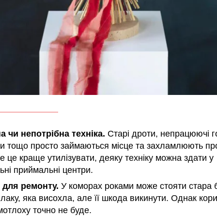
а чи непотрібна техніка.
Старі дроти, непрацюючі г
и тощо просто займаються місце та захламлюють про
е це краще утилізувати, деяку техніку можна здати у
ьні приймальні центри.
 для ремонту.
У коморах роками може стояти стара 
лаку, яка висохла, але її шкода викинути. Однак кори
мотлоху точно не буде.