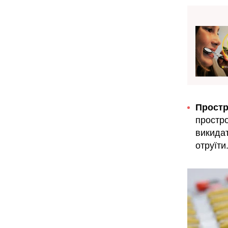
Простро
простро
викидат
отруїти