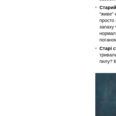
Старий
"живе" 
просто
запаху 
нормаль
поганом
Старі с
тривали
пилу? В