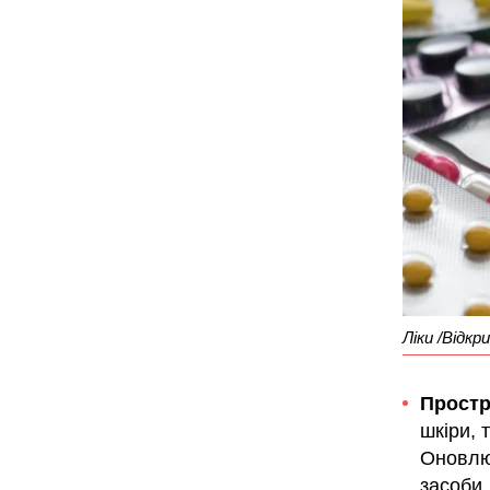
Ліки /Відкр
Простр
шкіри, 
Оновлюв
засоби.