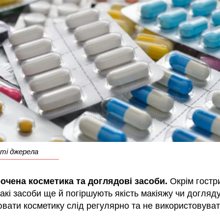
иті джерела
очена косметика та доглядові засоби.
Окрім гостри
такі засоби ще й погіршують якість макіяжу чи догляду
ати косметику слід регулярно та не використовуват