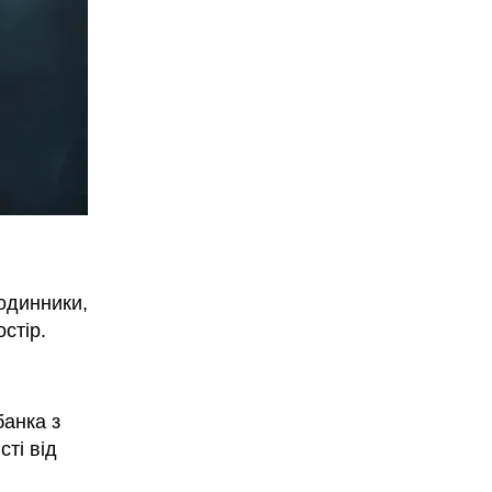
одинники,
стір.
банка з
сті від