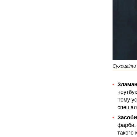
Сухоцвіти
Зламан
ноутбук
Тому ус
спеціал
Засоби
фарби, 
такого 