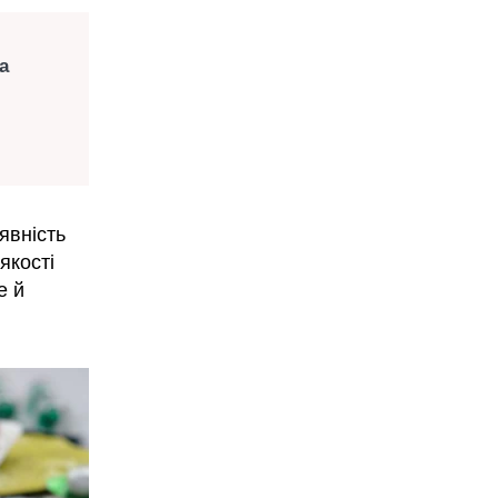
а
явність
якості
е й