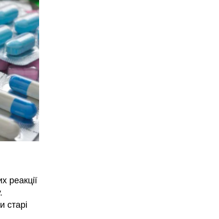
х реакції
.
и старі