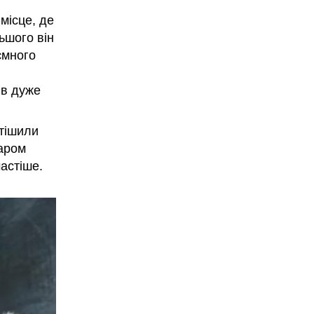
місце, де
ьшого він
ємного
 в дуже
 тішили
шаром
частіше.