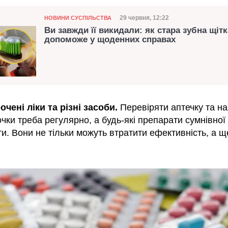
Категорія
Дата публікації
29 червня, 12:22
НОВИНИ СУСПІЛЬСТВА
Ви завжди її викидали: як стара зубна щітк
допоможе у щоденних справах
чені ліки та різні засоби.
Перевіряти аптечку та на
чки треба регулярно, а будь-які препарати сумнівної 
и. Вони не тільки можуть втратити ефективність, а щ
.