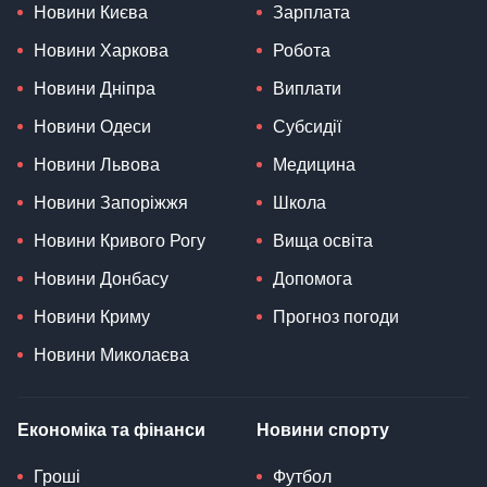
Новини Києва
Зарплата
Новини Харкова
Робота
Новини Дніпра
Виплати
Новини Одеси
Субсидії
Новини Львова
Медицина
Новини Запоріжжя
Школа
Новини Кривого Рогу
Вища освіта
Новини Донбасу
Допомога
Новини Криму
Прогноз погоди
Новини Миколаєва
Економіка та фінанси
Новини спорту
Гроші
Футбол