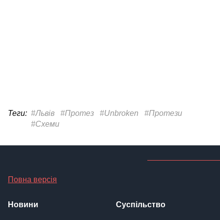
Теги:
#Львів
#Протез
#Unbroken
#Протези
#Схеми
Повна версія
Новини
Суспільство