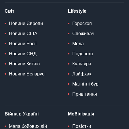
Світ
Lifestyle
Новини Європи
Гороскоп
Новини США
Споживач
Новини Росії
Мода
Новини СНД
Подорожі
Новини Китаю
Культура
Новини Беларусі
Лайфхак
Магнітні бурі
Привітання
Війна в Україні
Мобілізація
Мапа бойових дій
Повістки