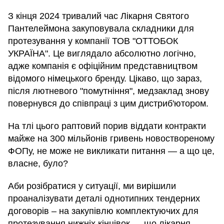
З кінця 2024 тривалий час Лікарня Святого
Пантелеймона закуповувала складники для
протезування у компанії ТОВ "ОТТОБОК
УКРАЇНА". Це виглядало абсолютно логічно,
адже компанія є офіційним представництвом
відомого німецького бренду. Цікаво, що зараз,
після лютневого "помутніння", медзаклад знову
повернувся до співпраці з цим дистриб'ютором.
На тлі цього раптовий порив віддати контракти
майже на 300 мільйонів гривень новоствореному
ФОПу, не може не викликати питання — а що це,
власне, було?
Аби розібратися у ситуації, ми вирішили
проаналізувати деталі однотипних тендерних
договорів – на закупівлю комплектуючих для
протезування нижніх кінцівок — що лікарня