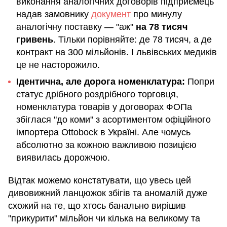
виконання аналогічних договорів підприємець
надав замовнику
документ
про минулу
аналогічну поставку — "аж"
на 78 тисяч
гривень
. Тільки порівняйте: де 78 тисяч, а де
контракт на 300 мільйонів. І львівських медиків
це не насторожило.
Ідентична, але дорога номенклатура:
Попри
статус дрібного роздрібного торговця,
номенклатура товарів у договорах ФОПа
збіглася "до коми" з асортиментом офіційного
імпортера Ottobock в Україні. Але чомусь
абсолютно за кожною важливою позицією
виявилась дорожчою.
Відтак можемо констатувати, що увесь цей
дивовижний ланцюжок збігів та аномалій дуже
схожий на те, що хтось банально вирішив
"прикурити" мільйон чи кілька на великому та