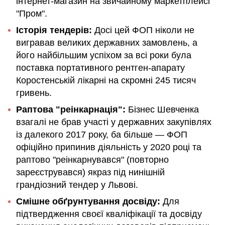
інтернет-магазин на звичайному маркетплейсі
"Пром".
Історія тендерів:
Досі цей ФОП ніколи не
вигравав великих державних замовлень, а
його найбільшим успіхом за всі роки була
поставка портативного рентген-апарату
Коростенській лікарні на скромні 245 тисяч
гривень.
Раптова "реінкарнація":
Бізнес Шевченка
взагалі не брав участі у державних закупівлях
із далекого 2017 року, ба більше — ФОП
офіційно припинив діяльність у 2020 році та
раптово "реінкарнувався" (повторно
зареєструвався) якраз під нинішній
грандіозний тендер у Львові.
Смішне обґрунтування досвіду:
Для
підтвердження своєї кваліфікації та досвіду