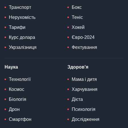
Транспорт
Бокс
Нерухомість
Теніс
Тарифи
Хокей
Курс долара
Євро-2024
Укрзалізниця
Фехтування
Наука
Здоров'я
Технології
Мама і дитя
Космос
Харчування
Біологія
Дієта
Дрон
Психологія
Смартфон
Дослідження