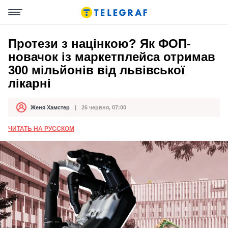
Протези з націнкою? Як ФОП-
новачок із маркетплейса отримав
300 мільйонів від львівської
лікарні
Женя Хамстер
26 червня, 07:00
Автор
Дата публікації
ЧИТАТЬ НА РУССКОМ