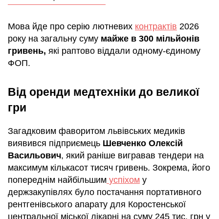
Мова йде про серію лютневих
контрактів
2026
року на загальну суму
майже в 300 мільйонів
гривень,
які раптово віддали одному-єдиному
ФОП.
Від оренди медтехніки до великої
гри
Загадковим фаворитом львівських медиків
виявився підприємець
Шевченко Олексій
Васильович
, який раніше вигравав тендери на
максимум кількасот тисяч гривень. Зокрема, його
попереднім найбільшим
успіхом
у
держзакупівлях було постачання портативного
рентгенівського апарату для Коростенської
центральної міської лікарні на суму 245 тис. грн у