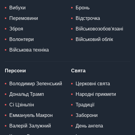
Вибухи
Бронь
Перемовини
Відстрочка
Зброя
Військовозобов'язані
Волонтери
Військовий облік
Військова техніка
Персони
Свята
Володимир Зеленський
Церковні свята
Дональд Трамп
Народні прикмети
Сі Цзіньпін
Традиції
Еммануель Макрон
Заборони
Валерій Залужний
День ангела