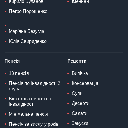
Кирило Буданов
Іменини
Петро Порошенко
Мар'яна Безугла
Юлія Свириденко
Пенсія
Рецепти
13 пенсія
Випічка
Пенсія по інвалідності 2
Консервація
група
Супи
Військова пенсія по
Десерти
інвалідності
Салати
Мінімальна пенсія
Закуски
Пенсія за вислугу років