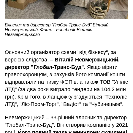
Власник та директор "Глобал-Транс-Буд" Віталій
Невмержицький. Фото - Facebook Віталія
Невмержицького
Основний організатор схеми "від бізнесу", за
версією слідства, –
Віталій Невмержицький,
директор "Глобал-Транс-Буд".
Якщо вірити
правоохоронцям, з рахунків його компанії кошти
відправляли на низку ФОПів, а також ТОВ "Уніліс
ЛТД" (за два роки виграло тендери на 104,2 млн
грн). Крім того, в ланцюжку згадуються "Техноліс
ЛТД", "Ліс-Пром-Торг", "Вадіст" та "Чубинецьке".
Невмержицький – 33-річний власник та директор
"Глобал-Транс-Буд". Він створив компанію у 2021
році.
Його повний тезка у минулому скликанні