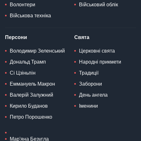
Волонтери
Військовий облік
Військова техніка
Персони
Свята
Володимир Зеленський
Церковні свята
Дональд Трамп
Народні прикмети
Сі Цзіньпін
Традиції
Еммануель Макрон
Заборони
Валерій Залужний
День ангела
Кирило Буданов
Іменини
Петро Порошенко
Мар'яна Безугла