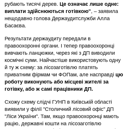
рубають тисячі дерев.
Це означає лише одне:
виплати здійснюються готівкою"
, – заявила
нещодавно голова Держаудитслужби Алла
Басаєва.
Результати держаудиту передали в
правоохоронні органи. І тепер правоохоронці
вивчають ланцюжки, через які з ДП виводили
космічні суми. Найчастіше використовують одну
й ту ж схему: за лісозаготівлю платять
приватним фірмам чи ФОПам, але насправді
цю
роботу виконують або місцеві жителі за
готівку, або ж самі працівники ДП.
Схожу схему слідчі ГУНП в Київській області
виявили у філії "Столичний лісовий офіс" ДП
"Ліси України". Там, якщо правоохоронці мають
рацію, державні кошти на лісозаготівлю