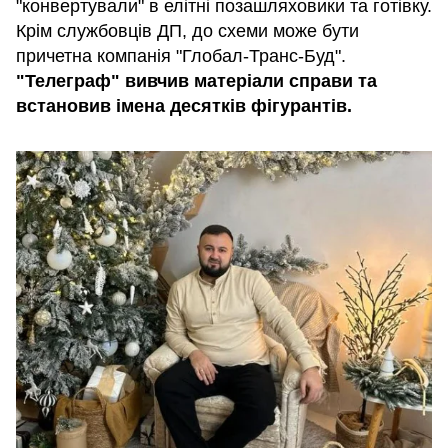
"конвертували" в елітні позашляховики та готівку.
Крім службовців ДП, до схеми може бути
причетна компанія "Глобал-Транс-Буд".
"Телеграф" вивчив матеріали справи та
встановив імена десятків фігурантів.