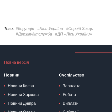
Теги:
#Корупція
#Ліси України
#Сергій Заєць
#Держаудітслужба
#ДП «Ліси України»
Повна версія
Новини
Суспільство
Новини Києва
Зарплата
Новини Харкова
Робота
Новини Дніпра
Виплати