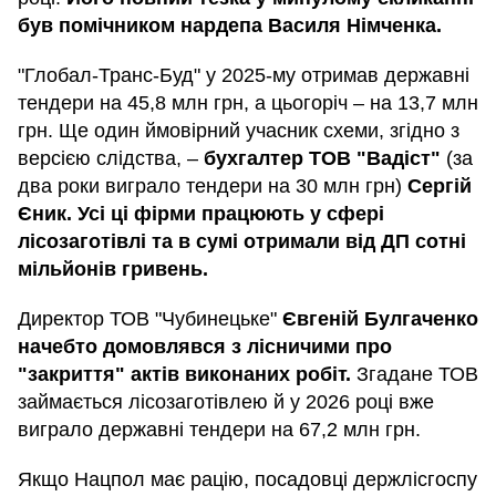
був помічником нардепа Василя Німченка.
"Глобал-Транс-Буд" у 2025-му отримав державні
тендери на 45,8 млн грн, а цьогоріч – на 13,7 млн
грн. Ще один ймовірний учасник схеми, згідно з
версією слідства, –
бухгалтер ТОВ "Вадіст"
(за
два роки виграло тендери на 30 млн грн)
Сергій
Єник. Усі ці фірми працюють у сфері
лісозаготівлі та в сумі отримали від ДП сотні
мільйонів гривень.
Директор ТОВ "Чубинецьке"
Євгеній Булгаченко
начебто домовлявся з лісничими про
"закриття" актів виконаних робіт.
Згадане ТОВ
займається лісозаготівлею й у 2026 році вже
виграло державні тендери на 67,2 млн грн.
Якщо Нацпол має рацію, посадовці держлісгоспу