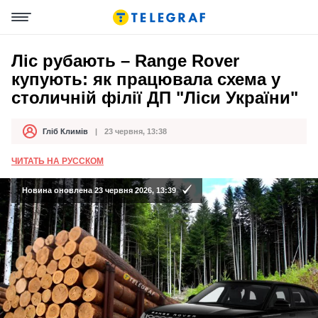
Ліс рубають – Range Rover
купують: як працювала схема у
столичній філії ДП "Ліси України"
Гліб Климів
23 червня, 13:38
Автор
Дата публікації
ЧИТАТЬ НА РУССКОМ
Новина оновлена 23 червня 2026, 13:39