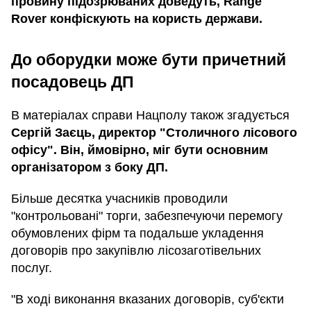
провину підозрюваних доведуть, Range
Rover конфіскують на користь держави.
До оборудки може бути причетний
посадовець ДП
В матеріалах справи Нацполу також згадується
Сергій Заєць, директор "Столичного лісового
офісу". Він, ймовірно, міг бути основним
організатором з боку ДП.
Більше десятка учасників проводили
"контрольовані" торги, забезпечуючи перемогу
обумовлених фірм та подальше укладення
договорів про закупівлю лісозаготівельних
послуг.
"В ході виконання вказаних договорів, суб'єкти