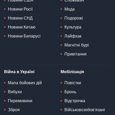
Новини США
Споживач
Новини Росії
Мода
Новини СНД
Подорожі
Новини Китаю
Культура
Новини Беларусі
Лайфхак
Магнітні бурі
Привітання
Війна в Україні
Мобілізація
Мапа бойових дій
Повістки
Вибухи
Бронь
Перемовини
Відстрочка
Зброя
Військовозобов'язані