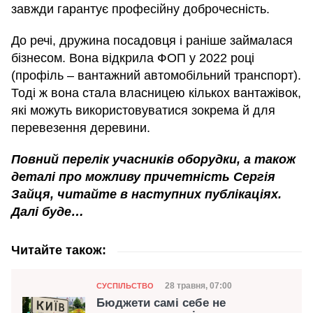
завжди гарантує професійну доброчесність.
До речі, дружина посадовця і раніше займалася
бізнесом. Вона відкрила ФОП у 2022 році
(профіль – вантажний автомобільний транспорт).
Тоді ж вона стала власницею кількох вантажівок,
які можуть використовуватися зокрема й для
перевезення деревини.
Повний перелік учасників оборудки, а також
деталі про можливу причетність Сергія
Зайця, читайте в наступних публікаціях.
Далі буде…
Читайте також:
Категорія
Дата публікації
28 травня, 07:00
СУСПІЛЬСТВО
Бюджети самі себе не