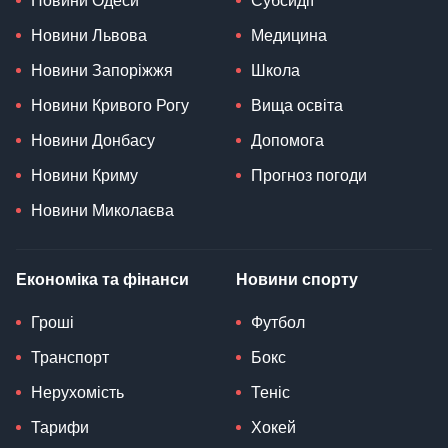
Новини Одеси
Субсидії
Новини Львова
Медицина
Новини Запоріжжя
Школа
Новини Кривого Рогу
Вища освіта
Новини Донбасу
Допомога
Новини Криму
Прогноз погоди
Новини Миколаєва
Економіка та фінанси
Новини спорту
Гроші
Футбол
Транспорт
Бокс
Нерухомість
Теніс
Тарифи
Хокей