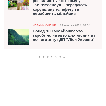
розпиляють: як і кому у
"Київзеленбуді" передають
корупційну естафету та
дерибанять мільйони
Категорія
Дата публікації
19 жовтня 2023, 10:35
НОВИНИ УКРАЇНИ
Понад 160 мільйонів: хто
заробляє на авто для лісників і
до того ж тут ДП "Ліси України"