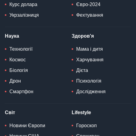
Курс долара
Євро-2024
Укрзалізниця
Фехтування
Наука
Здоров'я
Технології
Мама і дитя
Космос
Харчування
Біологія
Дієта
Дрон
Психологія
Смартфон
Дослідження
Світ
Lifestyle
Новини Європи
Гороскоп