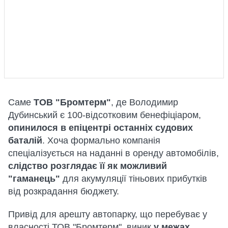
Саме
ТОВ "Бромтерм"
, де Володимир
Дубинський є 100-відсотковим бенефіціаром,
опинилося в епіцентрі останніх судових
баталій
. Хоча формально компанія
спеціалізується на наданні в оренду автомобілів,
слідство розглядає її як можливий
"гаманець"
для акумуляції тіньових прибутків
від розкрадання бюджету.
Привід для арешту автопарку, що перебуває у
власності ТОВ "Бромтерм", виник
у межах