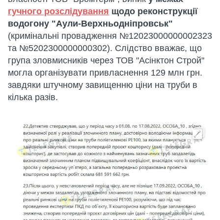
гучного розслідування
щодо реконструкції
водогону "Аули-Верхньодніпровськ"
(кримінальні провадження №12023000000002323
та №5202300000000302). Слідство вважає, що
група зловмисників через ТОВ "Асінктон Строй"
могла організувати привласнення 129 млн грн.
завдяки штучному завищенню ціни на труби в
кілька разів.