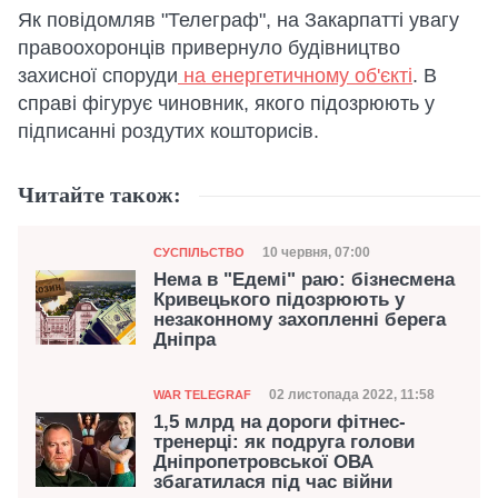
Як повідомляв "Телеграф", на Закарпатті увагу
правоохоронців привернуло будівництво
захисної споруди
на енергетичному об'єкті
. В
справі фігурує чиновник, якого підозрюють у
підписанні роздутих кошторисів.
Читайте також:
Категорія
Дата публікації
10 червня, 07:00
СУСПІЛЬСТВО
Нема в "Едемі" раю: бізнесмена
Кривецького підозрюють у
незаконному захопленні берега
Дніпра
Категорія
Дата публікації
02 листопада 2022, 11:58
WAR TELEGRAF
1,5 млрд на дороги фітнес-
тренерці: як подруга голови
Дніпропетровської ОВА
збагатилася під час війни