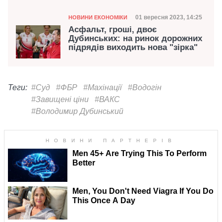
Категорія
Дата публікації
01 вересня 2023, 14:25
НОВИНИ ЕКОНОМІКИ
Асфальт, гроші, двоє
Дубинських: на ринок дорожних
підрядів виходить нова "зірка"
Теги:
#Суд
#ФБР
#Махінації
#Водогін
#Завищені ціни
#ВАКС
#Володимир Дубинський