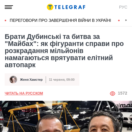
РУС
ПЕРЕГОВОРИ ПРО ЗАВЕРШЕННЯ ВІЙНИ В УКРАЇНІ
КОН
Брати Дубинські та битва за
"Майбах": як фігуранти справи про
розкрадання мільйонів
намагаються врятувати елітний
автопарк
Женя Хамстер
11 червня, 09:00
Автор
Дата публікації
АВТОР
1572
ЧИТАТЬ НА РУССКОМ