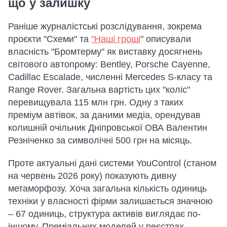
що у залишку
Раніше журналістські розслідування, зокрема
проєкти "Схеми" та
"Наші гроші
" описували
власність "Бромтерму" як виставку досягнень
світового автопрому: Bentley, Porsche Cayenne,
Cadillac Escalade, численні Mercedes S-класу та
Range Rover. Загальна вартість цих "коліс"
перевищувала 115 млн грн. Одну з таких
преміум автівок, за даними медіа, орендував
колишній очільник Дніпровської ОВА Валентин
Резніченко за символічні 500 грн на місяць.
Проте актуальні дані системи YouControl (станом
на червень 2026 року) показують дивну
метаморфозу. Хоча загальна кількість одиниць
техніки у власності фірми залишається значною
– 67 одиниць, структура активів виглядає по-
іншому. Преміальних моделей у реєстрах