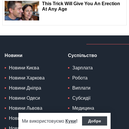
Новини
Суспільство
Новини Києва
Зарплата
Новини Харкова
Робота
Новини Дніпра
Виплати
Новини Одеси
Субсидії
Новини Львова
Медицина
Новини Запоріжжя
Школа
Ми використовуємо
Куки
!
Добре
Новини Кривого Рогу
Вища освіта