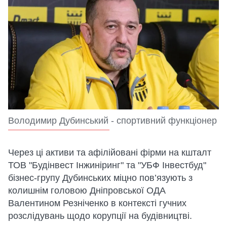
Володимир Дубинський - спортивний функціонер
Через ці активи та афілійовані фірми на кшталт
ТОВ "Будінвест Інжиніринг" та "УБФ Інвестбуд"
бізнес-групу Дубинських міцно пов’язують з
колишнім головою Дніпровської ОДА
Валентином Резніченко в контексті гучних
розслідувань щодо корупції на будівництві.