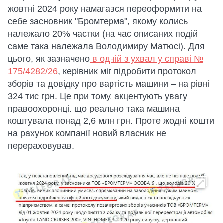
жовтні 2024 року намагався переоформити на
себе засновник "Бромтерма", якому колись
належало 20% частки (на час описаних подій
саме така належала Володимиру Матюсі). Для
цього, як зазначено
в одній з ухвал у справі №
175/4282/26
, керівник міг підробити протокол
зборів та довідку про вартість машини – на рівні
324 тис грн. Це при тому, акцентують увагу
правоохоронці, що реально така машина
коштувала понад 2,6 млн грн. Проте жодні кошти
на рахунок компанії новий власник не
перераховував.