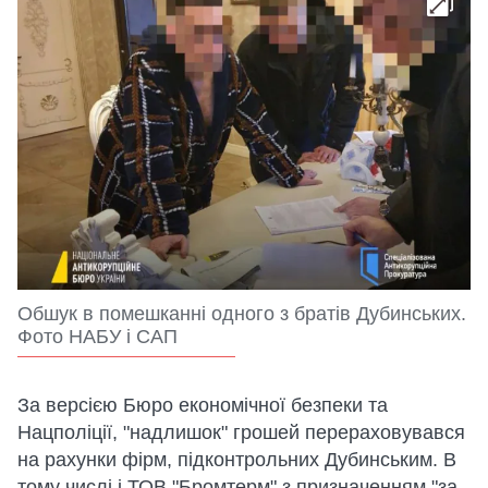
Обшук в помешканні одного з братів Дубинських.
Фото НАБУ і САП
За версією Бюро економічної безпеки та
Нацполіції, "надлишок" грошей перераховувався
на рахунки фірм, підконтрольних Дубинським. В
тому числі і ТОВ "Бромтерм" з призначенням "за