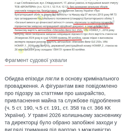
Фрагмент судової ухвали
Обидва епізоди лягли в основу кримінального
провадження. А фігурантам вже повідомлено
про підозру за статтями про шахрайство,
привласнення майна та службове підроблення
(ч. 5 ст. 190, ч.5 ст. 191, ст. 358 та ст. 366 КК
України). У травні 2026 колишньому засновнику
та директорці було обрано запобіжні заходи у
вигляді тримання під вартою з можливістю