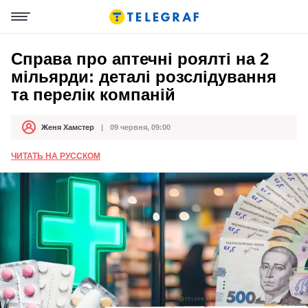
Справа про аптечні роялті на 2
мільярди: деталі розслідування
та перелік компаній
Женя Хамстер
09 червня, 09:00
Автор
Дата публікації
ЧИТАТЬ НА РУССКОМ