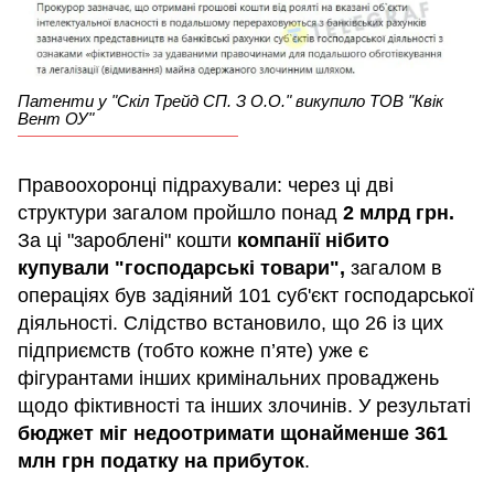
Патенти у "Скіл Трейд СП. З О.О." викупило ТОВ "Квік
Вент ОУ"
Правоохоронці підрахували: через ці дві
структури загалом пройшло понад
2 млрд грн.
За ці "зароблені" кошти
компанії нібито
купували "господарські товари",
загалом в
операціях був задіяний 101 суб'єкт господарської
діяльності. Слідство встановило, що 26 із цих
підприємств (тобто кожне п’яте) уже є
фігурантами інших кримінальних проваджень
щодо фіктивності та інших злочинів. У результаті
бюджет міг недоотримати щонайменше 361
млн грн податку на прибуток
.