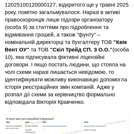
12025100120000127, відкритого ще у травні 2025
року, помітно загальмувалося. Наразі в активі
правоохоронців лише підозри організатору
(особа 9) за статтями про підроблення та
відмивання грошей, а також "фунту" –
номінальній директорці та бухгалтеру ТОВ
"Квік
Вент ОУ"
та ТОВ
"Скіл Трейд СП. З О.О."
(особа
10), яка підписувала фіктивні ліцензійні
договори. І якщо постать людини, що стояла на
чолі схеми наразі лишається невідомою, то
ідентифікувати можливу виконавицю допомогла
історія реєстраційних змін компаній. Адже у
розпал дії схеми за керівництво формально
відповідала Вікторія Кравченко.