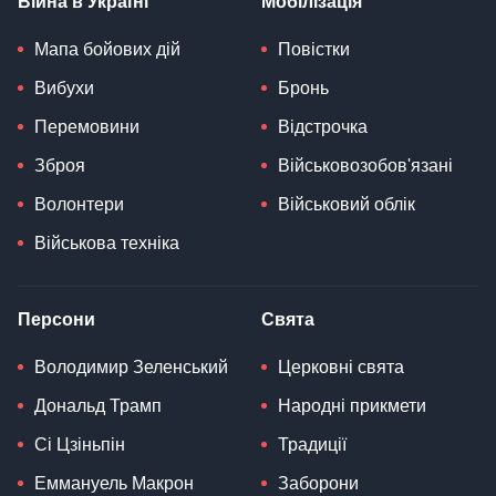
Війна в Україні
Мобілізація
Мапа бойових дій
Повістки
Вибухи
Бронь
Перемовини
Відстрочка
Зброя
Військовозобов'язані
Волонтери
Військовий облік
Військова техніка
Персони
Свята
Володимир Зеленський
Церковні свята
Дональд Трамп
Народні прикмети
Сі Цзіньпін
Традиції
Еммануель Макрон
Заборони