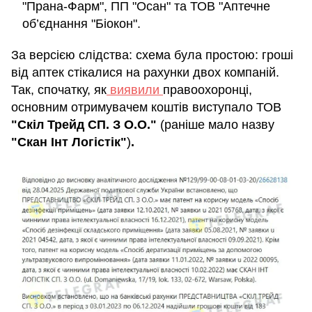
"Прана-Фарм", ПП "Осан" та ТОВ "Аптечне
об’єднання "Біокон".
За версією слідства: схема була простою: гроші
від аптек стікалися на рахунки двох компаній.
Так, спочатку, як
виявили
правоохоронці,
основним отримувачем коштів виступало ТОВ
"Скіл Трейд СП. З О.О."
(раніше мало назву
"Скан Інт Логістік"
)
.