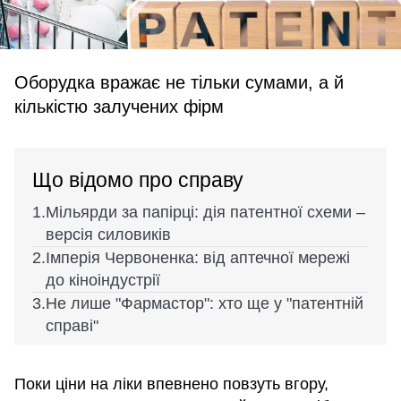
Оборудка вражає не тільки сумами, а й
кількістю залучених фірм
Що відомо про справу
Мільярди за папірці: дія патентної схеми –
версія силовиків
Імперія Червоненка: від аптечної мережі
до кіноіндустрії
Не лише "Фармастор": хто ще у "патентній
справі"
Поки ціни на ліки впевнено повзуть вгору,