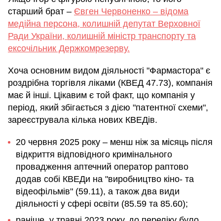
старший брат –
Євген Червоненко – відома
медійна персона, колишній депутат Верховної
Ради України, колишній міністр транспорту та
ексочільник Держкомрезерву.
Хоча основним видом діяльності "Фармастора" є
роздрібна торгівля ліками (КВЕД 47.73), компанія
має й інші. Цікавим є той факт, що компанія у
період, який збігається з дією "патентної схеми",
зареєструвала кілька нових КВЕДів.
20 червня 2025 року – менш ніж за місяць після
відкриття відповідного кримінального
провадження аптечний оператор раптово
додав собі КВЕДи на "виробництво кіно- та
відеофільмів" (59.11), а також два види
діяльності у сфері освіти (85.59 та 85.60);
раніше, у травні 2023 року, до переліку було