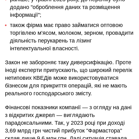
додано "оброблення даних та розміщення
інформації";
також фірма має право займатися оптовою
торгівлею м’ясом, молоком, зерном, провадити
діяльність перукарень та лізинг
інтелектуальної власності.
Закон не забороняє таку диверсифікацію. Проте
іноді експерти припускають, що широкий перелік
нетипових КВЕДів може використовуватися
бізнесом для прикриття операцій, які не мають
реального господарського змісту.
Фінансові показники компанії — з огляду на дані
з відкритих джерел — виглядають
парадоксальними. Так, у 2023 році при доході
3,69 млрд грн чистий прибуток "Фармастора"
склав лише 9,6 млн грн. Далі ситуація ставала