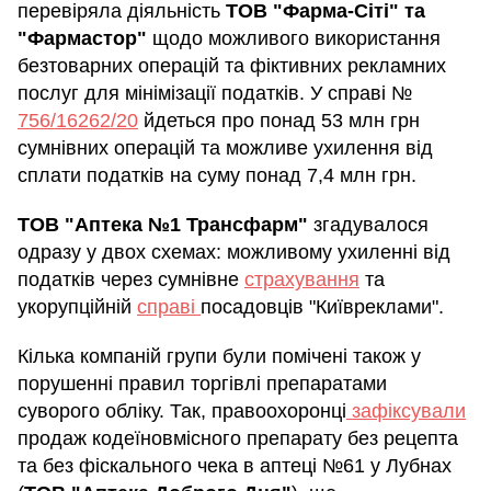
перевіряла діяльність
ТОВ "Фарма-Сіті" та
"Фармастор"
щодо можливого використання
безтоварних операцій та фіктивних рекламних
послуг для мінімізації податків. У справі №
756/16262/20
йдеться про понад 53 млн грн
сумнівних операцій та можливе ухилення від
сплати податків на суму понад 7,4 млн грн.
ТОВ "Аптека №1 Трансфарм"
згадувалося
одразу у двох схемах: можливому ухиленні від
податків через сумнівне
страхування
та
укорупційній
справі
посадовців "Київреклами".
Кілька компаній групи були помічені також у
порушенні правил торгівлі препаратами
суворого обліку. Так, правоохоронці
зафіксували
продаж кодеїновмісного препарату без рецепта
та без фіскального чека в аптеці №61 у Лубнах