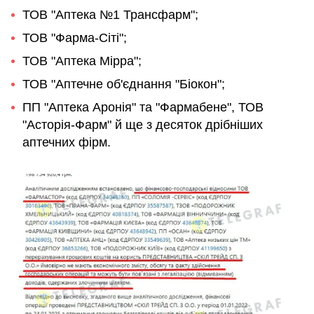
ТОВ "Аптека №1 Трансфарм";
ТОВ "Фарма-Сіті";
ТОВ "Аптека Мірра";
ТОВ "Аптечне об'єднання "Біокон";
ПП "Аптека Аронія" та "Фармабене", ТОВ
"Асторія-Фарм" й ще з десяток дрібніших
аптечних фірм.