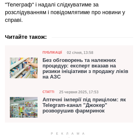
"Телеграф" і надалі слідкуватиме за
розслідуванням і повідомлятиме про новини у
справі.
Читайте також:
Категорія
Дата публікації
02 січня, 13:58
ПУБЛІКАЦІЇ
Без обговорень та належних
процедур: експерт вказав на
ризики ініціативи з продажу ліків
на АЗС
Категорія
Дата публікації
25 червня 2025, 17:53
СТАТТІ
Аптечні імперії під прицілом: як
Telegram-канал "Джокер"
розворушив фармринок