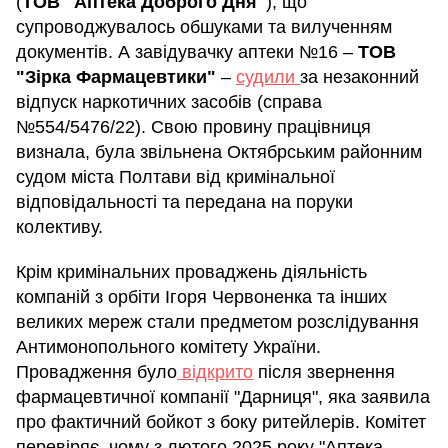
(
ТОВ "Аптека Доброго Дня"
), що
супроводжувалось обшуками та вилученням
документів. А завідувачку аптеки №16 –
ТОВ
"Зірка Фармацевтики"
–
судили
за незаконний
відпуск наркотичних засобів (справа
№554/5476/22). Свою провину працівниця
визнала, була звільнена Октябрським районним
судом міста Полтави від кримінальної
відповідальності та передана на поруки
колективу.
Крім кримінальних проваджень діяльність
компаній з орбіти Ігоря Червоненка та інших
великих мереж стали предметом розслідування
Антимонопольного комітету України.
Провадження було
відкрито
після звернення
фармацевтичної компанії "Дарниця", яка заявила
про фактичний бойкот з боку ритейлерів. Комітет
перевіряє, чому з лютого 2025 року "Аптека