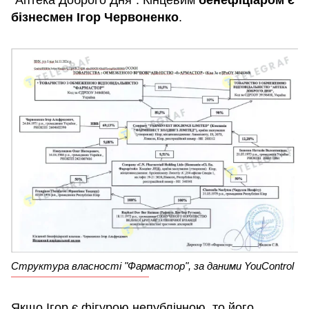
"Аптека Доброго Дня". Кінцевим
бенефіціаром є
бізнесмен Ігор Червоненко
.
Структура власності "Фармастор", за даними YouControl
Якщо Ігор є фігурою непублічною, то його