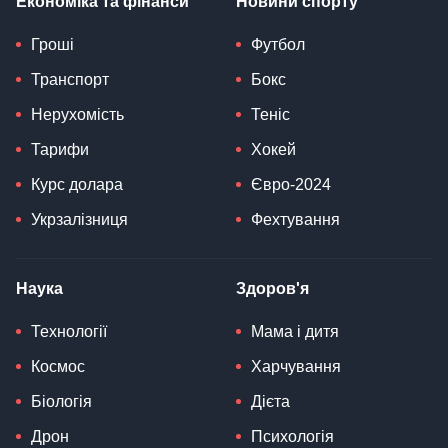
Економіка та фінанси
Новини спорту
Гроші
Футбол
Транспорт
Бокс
Нерухомість
Теніс
Тарифи
Хокей
Курс долара
Євро-2024
Укрзалізниця
Фехтування
Наука
Здоров'я
Технології
Мама і дитя
Космос
Харчування
Біологія
Дієта
Дрон
Психологія