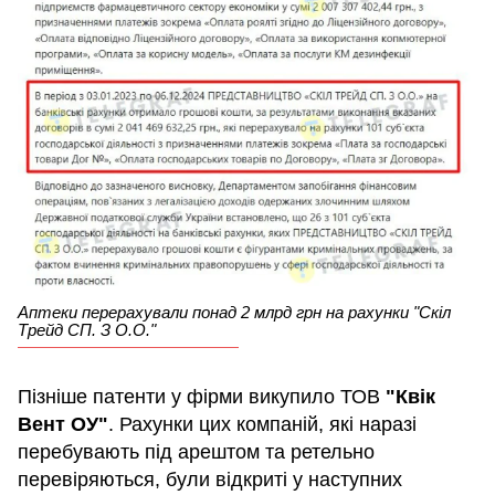
Аптеки перерахували понад 2 млрд грн на рахунки "Скіл
Трейд СП. З О.О."
Пізніше патенти у фірми викупило ТОВ
"Квік
Вент ОУ"
. Рахунки цих компаній, які наразі
перебувають під арештом та ретельно
перевіряються, були відкриті у наступних