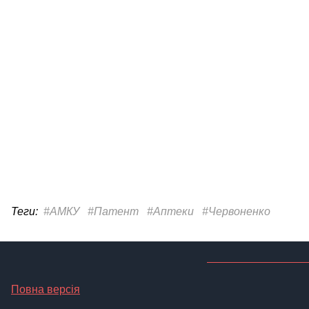
Теги:
#АМКУ
#Патент
#Аптеки
#Червоненко
Повна версія