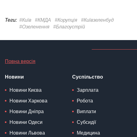
Теги:
#Київ
#КМДА
#Корупція
#Київзеленбуд
#Озеленення
#Благоустрій
Повна версія
Новини
Суспільство
Новини Києва
Зарплата
Новини Харкова
Робота
Новини Дніпра
Виплати
Новини Одеси
Субсидії
Новини Львова
Медицина