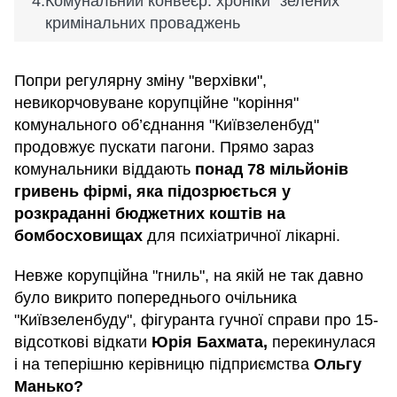
Комунальний конвеєр: хроніки "зелених"
кримінальних проваджень
Попри регулярну зміну "верхівки",
невикорчовуване корупційне "коріння"
комунального об’єднання "Київзеленбуд"
продовжує пускати пагони. Прямо зараз
комунальники віддають
понад 78 мільйонів
гривень фірмі, яка підозрюється у
розкраданні бюджетних коштів на
бомбосховищах
для психіатричної лікарні.
Невже корупційна "гниль", на якій не так давно
було викрито попереднього очільника
"Київзеленбуду", фігуранта гучної справи про 15-
відсоткові відкати
Юрія Бахмата,
перекинулася
і на теперішню керівницю підприємства
Ольгу
Манько?