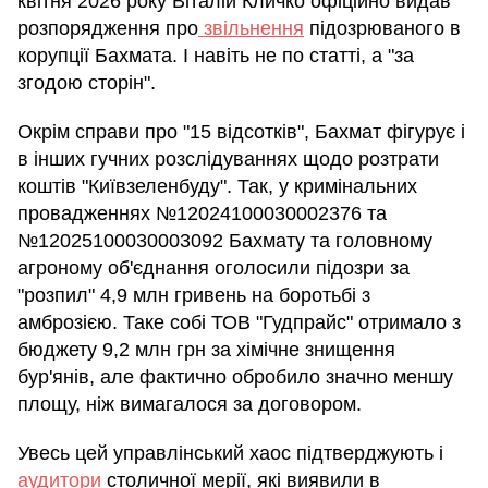
квітня 2026 року Віталій Кличко офіційно видав
розпорядження про
звільнення
підозрюваного в
корупції Бахмата. І навіть не по статті, а "за
згодою сторін".
Окрім справи про "15 відсотків", Бахмат фігурує і
в інших гучних розслідуваннях щодо розтрати
коштів "Київзеленбуду". Так, у кримінальних
провадженнях №12024100030002376 та
№12025100030003092 Бахмату та головному
агроному об'єднання оголосили підозри за
"розпил" 4,9 млн гривень на боротьбі з
амброзією. Таке собі ТОВ "Гудпрайс" отримало з
бюджету 9,2 млн грн за хімічне знищення
бур'янів, але фактично обробило значно меншу
площу, ніж вимагалося за договором.
Увесь цей управлінський хаос підтверджують і
аудитори
столичної мерії, які виявили в