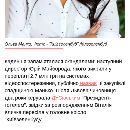
Ольга Манко. Фото - "Київзеленбуд" /Київзеленбуд
Каденція запам’яталася скандалами: наступний
директор Юрій Майборода, якого викрили у
переплаті 2,7 млн грн на системах
відеоспостереження, публічно
назвав
ці закупівлі
спадщиною Манько. Після Львова чиновниця
два роки керувала
ДУСівським
"Президент-
готелем", звідки за розпорядженням Віталія
Кличка пересіла у головне крісло
"Київзеленбуду".