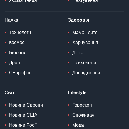
Укрзалізниця
Фехтування
Наука
Здоров'я
Технології
Мама і дитя
Космос
Харчування
Біологія
Дієта
Дрон
Психологія
Смартфон
Дослідження
Світ
Lifestyle
Новини Європи
Гороскоп
Новини США
Споживач
Новини Росії
Мода