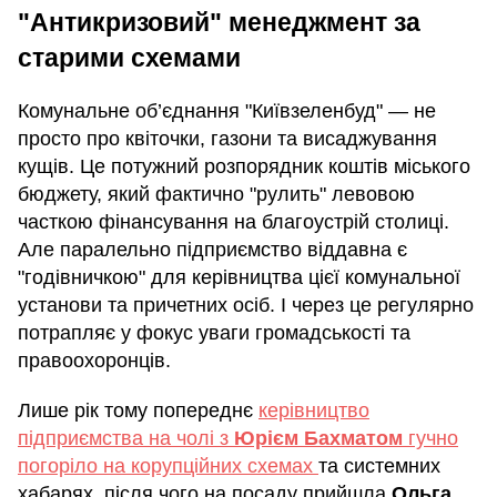
"Антикризовий" менеджмент за
старими схемами
Комунальне об’єднання "Київзеленбуд" — не
просто про квіточки, газони та висаджування
кущів. Це потужний розпорядник коштів міського
бюджету, який фактично "рулить" левовою
часткою фінансування на благоустрій столиці.
Але паралельно підприємство віддавна є
"годівничкою" для керівництва цієї комунальної
установи та причетних осіб. І через це регулярно
потрапляє у фокус уваги громадськості та
правоохоронців.
Лише рік тому попереднє
керівництво
підприємства на чолі з
Юрієм Бахматом
гучно
погоріло на корупційних схемах
та системних
хабарях, після чого на посаду прийшла
Ольга