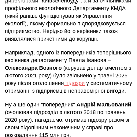
директорами "Київзеленбуду", а й за очільниками
профільного екологічного Департаменту КМДА
(який раніше функціонував як Управління
екології), якому формально підпорядковується
підприємство. Нерідко його керівники також
виявлялися причетними до корупції.
Наприклад, одного із попередників теперішнього
керівника департаменту Павла Іванова –
Олександра Возного
(керував департаментом з
лютого 2021 року) було звільнено у травні 2025
року після оголошення
підозри
у систематичному
отриманні з підприємців неправомірної вигоди.
Ну а ще один "попередник"
Андрій Мальований
(очолював підрозділ з лютого 2018 по травень
2020 року), нагадаємо, отримав підозру разом зі
своїм підопічним Наконечним у справі про
розкрадання 115 млн грн.