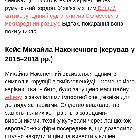
чиновниця просто втекла з країни через
румунський кордон. У зв'язку з цим
Вищий
антикорупційний суд оголосив Бєлоусову в
міжнародний розшук
. Відтак, покарання вона
поки уникла.
Кейс Михайла Наконечного (керував у
2016–2018 рр.)
Михайло Наконечний вважається одним із
символів корупції в "Київзеленбуді". Саме за його
керівництва, нібито, було запущено масштабну
аферу
із закупівлями імпортної спецтехніки для
догляду за парками. Слідство вважало, що
замість прямих контрактів із заводами-
виробниками, техніку купували через ланцюжок
європейських фірм-посередників, що дозволило
штучно накрутити ціни та вивести у кишені