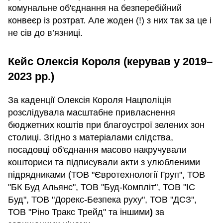
комунальне об'єднання на безперебійний
конвеєр із розтрат. Але жоден (!) з них так за це і
не сів до в’язниці.
Кейс Олексія Короля (керував у 2019–
2023 рр.)
За каденції Олексія Короля Нацполіція
розслідувала масштабне привласнення
бюджетних коштів при благоустрої зелених зон
столиці. Згідно з матеріалами слідства,
посадовці об'єднання масово накручували
кошториси та підписували акти з улюбленими
підрядниками (ТОВ "Євротехнології Груп", ТОВ
"БК Буд Альянс", ТОВ "Буд-Компліт", ТОВ "ІС
Буд", ТОВ "Дорекс-Безпека руху", ТОВ "ДСЗ",
ТОВ "Ріно Тракс Трейд" та іншими
)
за