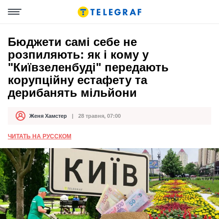
Бюджети самі себе не
розпиляють: як і кому у
"Київзеленбуді" передають
корупційну естафету та
дерибанять мільйони
Женя Хамстер
28 травня, 07:00
Автор
Дата публікації
ЧИТАТЬ НА РУССКОМ