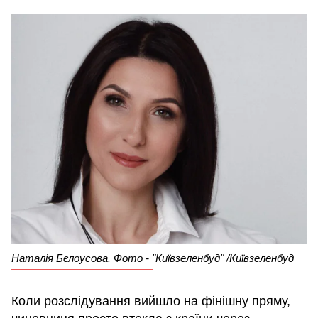
Наталія Бєлоусова. Фото - "Київзеленбуд" /Київзеленбуд
Коли розслідування вийшло на фінішну пряму,