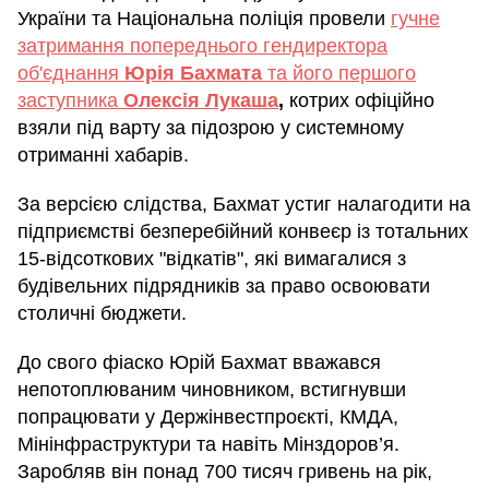
України та Національна поліція провели
гучне
затримання попереднього гендиректора
об'єднання
Юрія Бахмата
та його першого
заступника
Олексія Лукаша
,
котрих офіційно
взяли під варту за підозрою у системному
отриманні хабарів.
За версією слідства, Бахмат устиг налагодити на
підприємстві безперебійний конвеєр із тотальних
15-відсоткових "відкатів", які вимагалися з
будівельних підрядників за право освоювати
столичні бюджети.
До свого фіаско Юрій Бахмат вважався
непотоплюваним чиновником, встигнувши
попрацювати у Держінвестпроєкті, КМДА,
Мінінфраструктури та навіть Мінздоров’я.
Заробляв він понад 700 тисяч гривень на рік,