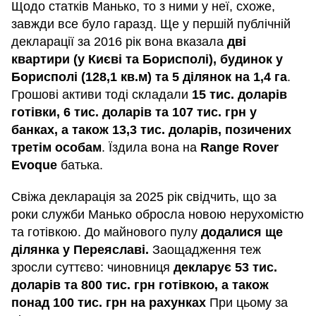
Щодо статків Манько, то з ними у неї, схоже,
завжди все було гаразд. Ще у першій публічній
декларації за 2016 рік вона вказала
дві
квартири (у Києві та Борисполі), будинок у
Борисполі (128,1 кв.м) та 5 ділянок на 1,4 га
.
Грошові активи тоді складали
15 тис. доларів
готівки, 6 тис. доларів та 107 тис. грн у
банках, а також 13,3 тис. доларів, позичених
третім особам
. Їздила вона на
Range Rover
Evoque
батька.
Свіжа декларація за 2025 рік свідчить, що за
роки служби Манько обросла новою нерухомістю
та готівкою. До майнового пулу
додалися ще
ділянка у Переяславі.
Заощадження теж
зросли суттєво: чиновниця
декларує 53 тис.
доларів та 800 тис. грн готівкою, а також
понад 100 тис. грн на рахунках
При цьому за