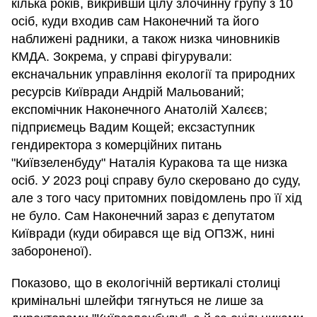
кілька років, викривши цілу злочинну групу з 10
осіб, куди входив сам Наконечний та його
наближені радники, а також низка чиновників
КМДА. Зокрема, у справі фігурували:
ексначальник управління екології та природних
ресурсів Київради Андрій Мальований;
експомічник Наконечного Анатолій Халєєв;
підприємець Вадим Кощей; ексзаступник
гендиректора з комерційних питань
"Київзеленбуду" Наталія Куракова та ще низка
осіб. У 2023 році справу було скеровано до суду,
але з того часу притомних повідомлень про її хід
не було. Сам Наконечний зараз є депутатом
Київради (куди обирався ще від ОПЗЖ, нині
забороненої).
Показово, що в екологічній вертикалі столиці
кримінальні шлейфи тягнуться не лише за