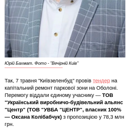
Юрій Бахмат. Фото - "Вечірній Київ"
Так, 7 травня "Київзеленбуд" провів
тендер
на
капітальний ремонт паркової зони на Оболоні.
Перемогу віддали єдиному учаснику —
ТОВ
"Український виробничо-будівельний альянс
"Центр" (ТОВ "УВБА "ЦЕНТР", власник 100%
— Оксана Колібабчук)
з пропозицією у 78,3 млн
грн.