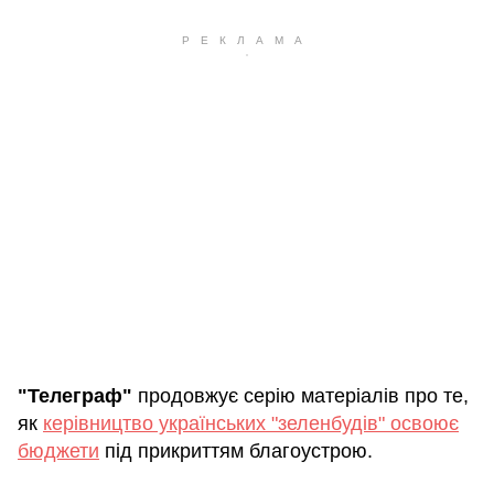
"Телеграф"
продовжує серію матеріалів про те,
як
керівництво українських "зеленбудів" освоює
бюджети
під прикриттям благоустрою.