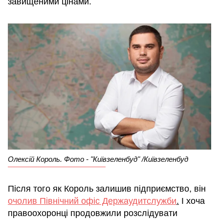
завищеними цінами.
Олексій Король. Фото - "Київзеленбуд" /Київзеленбуд
Після того як Король залишив підприємство, він
очолив Північний офіс Держаудитслужби
.
І хоча
правоохоронці продовжили розслідувати