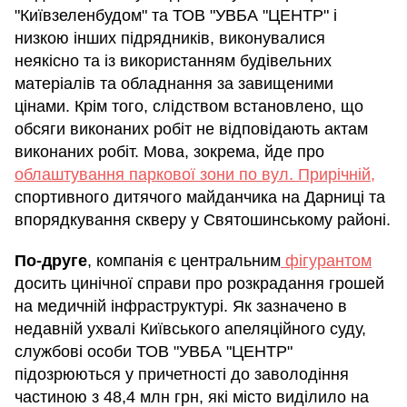
"Київзеленбудом" та ТОВ "УВБА "ЦЕНТР" і
низкою інших підрядників, виконувалися
неякісно та із використанням будівельних
матеріалів та обладнання за завищеними
цінами. Крім того, слідством встановлено, що
обсяги виконаних робіт не відповідають актам
виконаних робіт. Мова, зокрема, йде про
облаштування паркової зони по вул. Прирічній,
спортивного дитячого майданчика на Дарниці та
впорядкування скверу у Святошинському районі.
По-друге
, компанія є центральним
фігурантом
досить цинічної справи про розкрадання грошей
на медичній інфраструктурі. Як зазначено в
недавній ухвалі Київського апеляційного суду,
службові особи ТОВ "УВБА "ЦЕНТР"
підозрюються у причетності до заволодіння
частиною з 48,4 млн грн, які місто виділило на