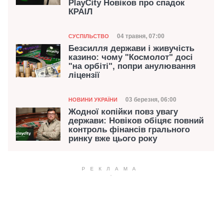
PlayCity Новіков про спадок
КРАІЛ
Категорія
Дата публікації
04 травня, 07:00
СУСПІЛЬСТВО
Безсилля держави і живучість
казино: чому "Космолот" досі
"на орбіті", попри анулювання
ліцензії
Категорія
Дата публікації
03 березня, 06:00
НОВИНИ УКРАЇНИ
Жодної копійки повз увагу
держави: Новіков обіцяє повний
контроль фінансів грального
ринку вже цього року