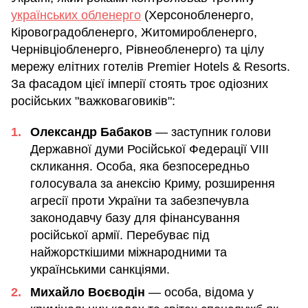
українських обленерго
(Херсонобленерго,
Кіровоградобленерго, Житомиробленерго,
Чернівціобленерго, Рівнеобленерго) та цілу
мережу елітних готелів Premier Hotels & Resorts.
За фасадом цієї імперії стоять троє одіозних
російських "важковаговиків":
Олександр Бабаков
— заступник голови
Державної думи Російської Федерації VIII
скликання. Особа, яка безпосередньо
голосувала за анексію Криму, розширення
агресії проти України та забезпечувла
законодавчу базу для фінансування
російської армії. Перебуває під
найжорсткішими міжнародними та
українськими санкціями.
Михайло Воєводін
— особа, відома у