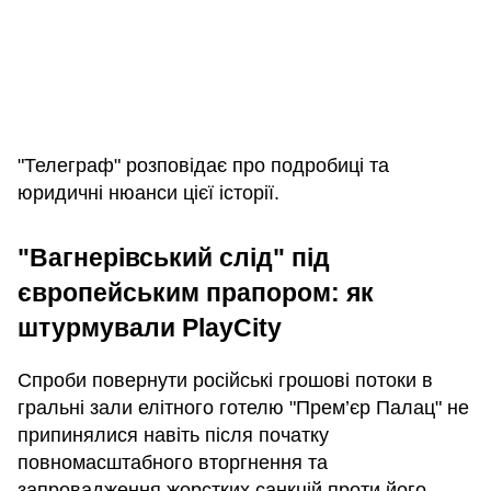
"Телеграф" розповідає про подробиці та
юридичні нюанси цієї історії.
"Вагнерівський слід" під
європейським прапором: як
штурмували PlayCity
Спроби повернути російські грошові потоки в
гральні зали елітного готелю "Прем’єр Палац" не
припинялися навіть після початку
повномасштабного вторгнення та
запровадження жорстких санкцій проти його