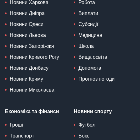
Новини Харкова
Робота
Новини Дніпра
Виплати
Новини Одеси
Субсидії
Новини Львова
Медицина
Новини Запоріжжя
Школа
Новини Кривого Рогу
Вища освіта
Новини Донбасу
Допомога
Новини Криму
Прогноз погоди
Новини Миколаєва
Економіка та фінанси
Новини спорту
Гроші
Футбол
Транспорт
Бокс