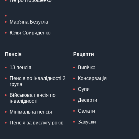
Петро Порошенко
Мар'яна Безугла
Юлія Свириденко
Пенсія
Рецепти
13 пенсія
Випічка
Пенсія по інвалідності 2
Консервація
група
Супи
Військова пенсія по
Десерти
інвалідності
Салати
Мінімальна пенсія
Закуски
Пенсія за вислугу років