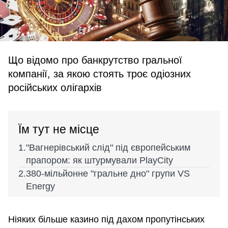
Що відомо про банкрутство гральної
компанії, за якою стоять троє одіозних
російських олігархів
Їм тут не місце
"Вагнерівський слід" під європейським
прапором: як штурмували PlayCity
380-мільйонне "гральне дно" групи VS
Energy
Ніяких більше казино під дахом пропутінських