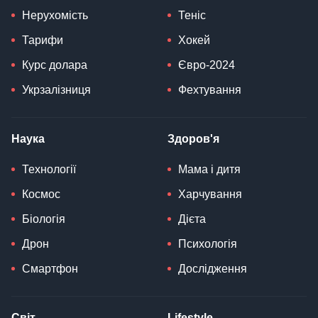
Нерухомість
Теніс
Тарифи
Хокей
Курс долара
Євро-2024
Укрзалізниця
Фехтування
Наука
Здоров'я
Технології
Мама і дитя
Космос
Харчування
Біологія
Дієта
Дрон
Психологія
Смартфон
Дослідження
Світ
Lifestyle