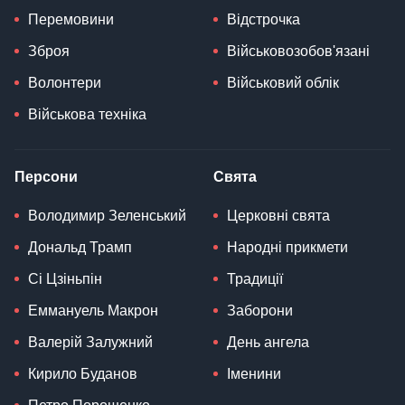
Перемовини
Відстрочка
Зброя
Військовозобов'язані
Волонтери
Військовий облік
Військова техніка
Персони
Свята
Володимир Зеленський
Церковні свята
Дональд Трамп
Народні прикмети
Сі Цзіньпін
Традиції
Еммануель Макрон
Заборони
Валерій Залужний
День ангела
Кирило Буданов
Іменини