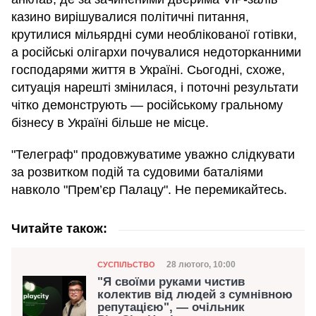
казино вирішувалися політичні питання,
крутилися мільярдні суми необлікованої готівки,
а російські олігархи почувалися недоторканними
господарями життя в Україні. Сьогодні, схоже,
ситуація нарешті змінилася, і поточні результати
чітко демонструють — російському гральному
бізнесу в Україні більше не місце.
"Телеграф" продовжуватиме уважно слідкувати
за розвитком подій та судовими баталіями
навколо "Прем’єр Палацу". Не перемикайтесь.
Читайте також:
Категорія
Дата публікації
28 лютого, 10:00
СУСПІЛЬСТВО
"Я своїми руками чистив
колектив від людей з сумнівною
репутацією", — очільник