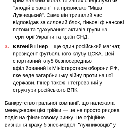
кримінальних колах та звітах спецслужб як
"злодій в законі" на прізвисько "Міша
Лужнецький". Саме він тривалий час
відповідав за силовий блок, тіньові фінансові
потоки та "дахування" активів групи на
території України та країн СНД.
Євгеній Гінер
– ще один російський магнат,
президент футбольного клубу ЦСКА. Цей
спортивний клуб безпосередньо
афілійований із Міністерством оборони РФ,
яке веде загарбницьку війну проти нашої
держави. Гінер також інтегрований у
структури російського ВПК.
Банкрутство гральної компанії, що належала
менеджерам цієї трійки — це не просто рядова
подія на фінансовому ринку. Це офіційне
визнання краху бізнес-моделі "лужниковців" у