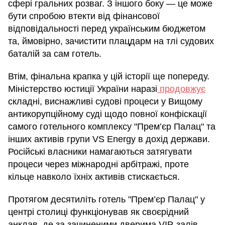
сфері гральних розваг. З іншого боку — це може
бути спробою втекти від фінансової
відповідальності перед українським бюджетом
та, ймовірно, зачистити плацдарм на тлі судових
баталій за сам готель.
Втім, фінальна крапка у цій історії ще попереду.
Міністерство юстиції України наразі
продовжує
складні, виснажливі судові процеси у Вищому
антикорупційному суді щодо повної конфіскації
самого готельного комплексу "Прем’єр Палац" та
інших активів групи VS Energy в дохід держави.
Російські власники намагаються затягувати
процеси через міжнародні арбітражі, проте
кільце навколо їхніх активів стискається.
Протягом десятиліть готель "Прем’єр Палац" у
центрі столиці функціонував як своєрідний
анклав, де за зачиненими дверима VIP-залів