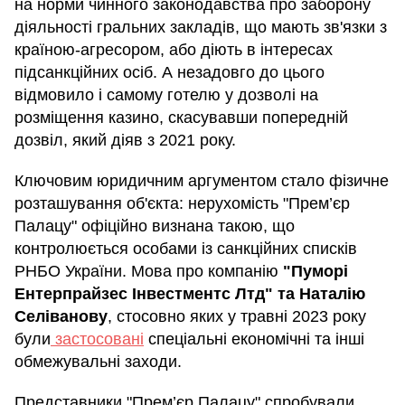
на норми чинного законодавства про заборону
діяльності гральних закладів, що мають зв'язки з
країною-агресором, або діють в інтересах
підсанкційних осіб. А незадовго до цього
відмовило і самому готелю у дозволі на
розміщення казино, скасувавши попередній
дозвіл, який діяв з 2021 року.
Ключовим юридичним аргументом стало фізичне
розташування об'єкта: нерухомість "Прем’єр
Палацу" офіційно визнана такою, що
контролюється особами із санкційних списків
РНБО України. Мова про компанію
"Пуморі
Ентерпрайзес Інвестментс Лтд" та Наталію
Селіванову
, стосовно яких у травні 2023 року
були
застосовані
спеціальні економічні та інші
обмежувальні заходи.
Представники "Прем’єр Палацу" спробували