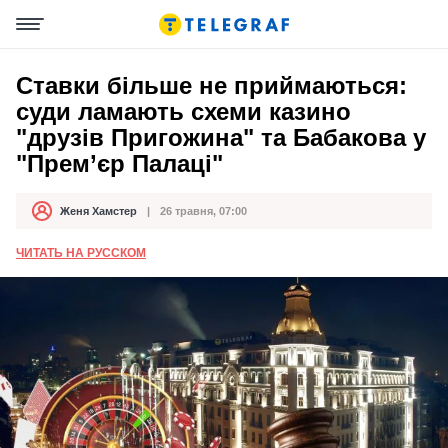
Ставки більше не приймаються:
суди ламають схеми казино
"друзів Пригожина" та Бабакова у
"Прем’єр Палаці"
Женя Хамстер
26 травня, 07:00
Автор
Дата публікації
ЧИТАТЬ НА РУССКОМ