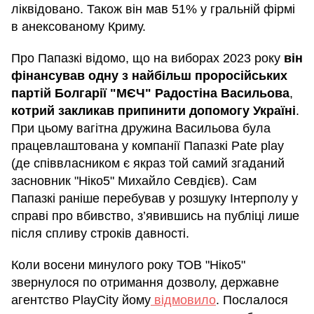
ліквідовано. Також він мав 51% у гральній фірмі
в анексованому Криму.
Про Папазкі відомо, що на виборах 2023 року
він
фінансував одну з найбільш проросійських
партій Болгарії "МЄЧ"
Радостіна Васильова
,
котрий закликав припинити допомогу Україні
.
При цьому вагітна дружина Васильова була
працевлаштована у компанії Папазкі Pate play
(де співвласником є якраз той самий згаданий
засновник "Ніко5" Михайло Севдієв). Сам
Папазкі раніше перебував у розшуку Інтерполу у
справі про вбивство, з’явившись на публіці лише
після спливу строків давності.
Коли восени минулого року ТОВ "Ніко5"
звернулося по отримання дозволу, державне
агентство PlayCity йому
відмовило
. Послалося