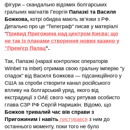
фігури – скандально відомих болгарських
гральних магнатів Георгія
Папазкі та Василя
Божкова,
котрі обидва мають зв’язки з РФ.
Детально про це "Телеграф" писав у матеріалі
"
Привид Пригожина над центром Києва: що
не так із планами створення нових казино у
"Прем'єр Палац
".
Так, Папазкі (наразі контролює операторів
Winbet та Inbet) отримав свою гральну імперію "у
спадок" від Василя Божкова — підсанкційного у
США за спроби створити канал російського
впливу на болгарський уряд, якого від
екстрадиції з ОАЕ свого часу рятував особисто
глава СЗР РФ Сергій Наришкін. Відомо, що
Божков тривалий час вів справи з
Пригожиним і навіть
листувався
з ним до
останнього моменту, поки того не було