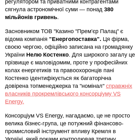
регулятором та приватними контрагентами
сягнула астрономічної суми — понад
380
мільйонів гривень
.
Засновником ТОВ "Казино "Прем’єр Палац" є
відома компанія
"Енергопоставка".
Ця фірма,
своєю чергою, офіційно записана на громадянку
України
Нелю Костенко
. Для широкого загалу це
прізвище є маловідомим, проте у професійних
колах енергетиків та правоохоронців пані
Костенко ідентифікується як багаторічна
довірена топменеджерка та "номінал"
справжніх
власників прокремлівського консорціуму VS
Energy.
Консорціум VS Energy, нагадаємо, це не просто
велика бізнес-група, це потужний фінансово-
промисловий інструмент впливу Кремля в
Україні, який роками контролював третину