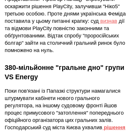
оскаржити рішення PlayCity, залучивши "Ніко5"
третьою особою. Проте днями українська Феміда
поставила у цьому питанні крапку: суд
визнав
дії
та відмови PlayCity повністю законними та
обґрунтованими. Відтак спробу "проросійських
болгар" зайти на столичний гральний ринок було
помножено на нуль.
380-мільйонне "гральне дно" групи
VS Energy
Поки пов'язані із Папазкі структури намагалися
штурмувати кабінети нового грального
регулятора, на іншому судовому фронті йшов
процес примусового "затоплення" попереднього
офіційного організатора цих гральних залів.
Господарський суд міста Києва ухвалив
рішення