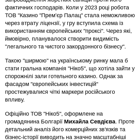
фактичних господарів. Коли у 2023 році робота
ТОВ "Казино "Прем’єр Палац" стала неможливою
через втрату ліцензії, у гру вступила схема із
використанням європейських "проксі". Через які,
ймовірно, планувалося створити видимість
"легального та чистого закордонного бізнесу".
Такою "ширмою" на українському ринку мала б
стати гральна компанія "Ніко5", що хотіла зайти у
спорожнілі зали готельного казино. Однак за
фасадом "європейських інвестицій"
простежувалися чіткі маркери російського
впливу.
Офіційно ТОВ "Ніко5", оформлене на
громадянина Болгарії
Михайла Севдієва
. Проте
детальний аналіз його комерційних зв'язків та
бізнес-історії виводить на значно масштабніші