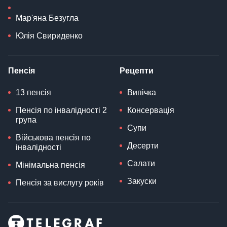
Мар'яна Безугла
Юлія Свириденко
Пенсія
Рецепти
13 пенсія
Випічка
Пенсія по інвалідності 2
Консервація
група
Супи
Військова пенсія по
Десерти
інвалідності
Салати
Мінімальна пенсія
Закуски
Пенсія за вислугу років