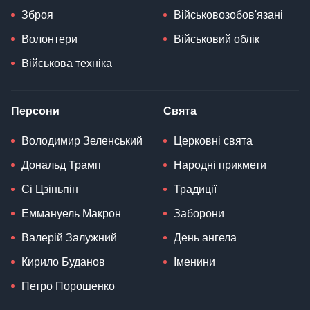
Зброя
Військовозобов'язані
Волонтери
Військовий облік
Військова техніка
Персони
Свята
Володимир Зеленський
Церковні свята
Дональд Трамп
Народні прикмети
Сі Цзіньпін
Традиції
Еммануель Макрон
Заборони
Валерій Залужний
День ангела
Кирило Буданов
Іменини
Петро Порошенко