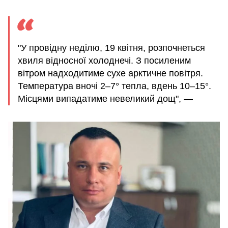
"У провідну неділю, 19 квітня, розпочнеться
хвиля відносної холоднечі. З посиленим
вітром надходитиме сухе арктичне повітря.
Температура вночі 2–7° тепла, вдень 10–15°.
Місцями випадатиме невеликий дощ", —