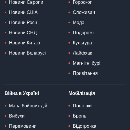
Новини Європи
Гороскоп
Новини США
Споживач
Новини Росії
Мода
Новини СНД
Подорожі
Новини Китаю
Культура
Новини Беларусі
Лайфхак
Магнітні бурі
Привітання
Війна в Україні
Мобілізація
Мапа бойових дій
Повістки
Вибухи
Бронь
Перемовини
Відстрочка