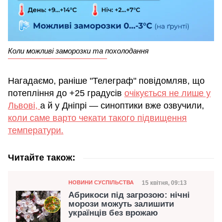
Коли можливі заморозки та похолодання
Нагадаємо, раніше "Телеграф" повідомляв, що
потепління до +25 градусів
очікується не лише у
Львові,
а й у Дніпрі — синоптики вже озвучили,
коли саме варто чекати такого підвищення
температури.
Читайте також:
Категорія
Дата публікації
15 квітня, 09:13
НОВИНИ СУСПІЛЬСТВА
Абрикоси під загрозою: нічні
морози можуть залишити
українців без врожаю