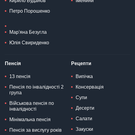
Кирило Буданов
Іменини
Петро Порошенко
Мар'яна Безугла
Юлія Свириденко
Пенсія
Рецепти
13 пенсія
Випічка
Пенсія по інвалідності 2
Консервація
група
Супи
Військова пенсія по
Десерти
інвалідності
Салати
Мінімальна пенсія
Закуски
Пенсія за вислугу років