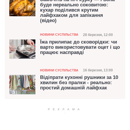
буде нереально соковитою:
кухар поділився крутим
лайфхаком для запікання
(відео)
Категорія
Дата публікації
28 березня, 12:00
НОВИНИ СУСПІЛЬСТВА
Їжа прилипає до сковорідки: чи
варто використовувати оцет і що
працює насправді
Категорія
Дата публікації
16 березня, 13:00
НОВИНИ СУСПІЛЬСТВА
Відіпрати кухонні рушники за 10
хвилин без пралки - реально:
простий домашній лайфхак