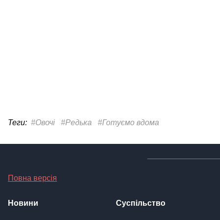
Теги:
#Овочі
#Редька
#Готуємо вдома
Повна версія
Новини
Суспільство