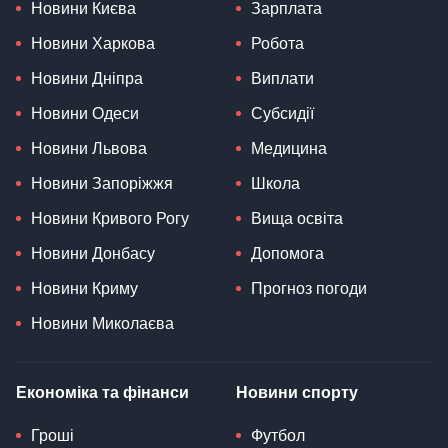
Новини Києва
Зарплата
Новини Харкова
Робота
Новини Дніпра
Виплати
Новини Одеси
Субсидії
Новини Львова
Медицина
Новини Запоріжжя
Школа
Новини Кривого Рогу
Вища освіта
Новини Донбасу
Допомога
Новини Криму
Прогноз погоди
Новини Миколаєва
Економіка та фінанси
Новини спорту
Гроші
Футбол