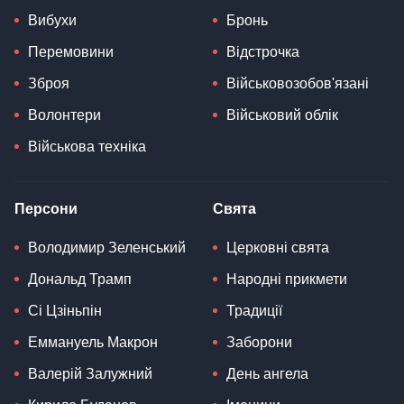
Вибухи
Бронь
Перемовини
Відстрочка
Зброя
Військовозобов'язані
Волонтери
Військовий облік
Військова техніка
Персони
Свята
Володимир Зеленський
Церковні свята
Дональд Трамп
Народні прикмети
Сі Цзіньпін
Традиції
Еммануель Макрон
Заборони
Валерій Залужний
День ангела