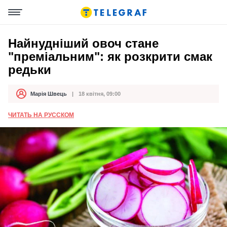
Найнудніший овоч стане
"преміальним": як розкрити смак
редьки
Марія Швець
18 квітня, 09:00
Автор
Дата публікації
ЧИТАТЬ НА РУССКОМ