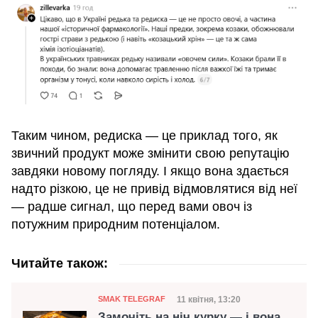
Таким чином, редиска — це приклад того, як
звичний продукт може змінити свою репутацію
завдяки новому погляду. І якщо вона здається
надто різкою, це не привід відмовлятися від неї
— радше сигнал, що перед вами овоч із
потужним природним потенціалом.
Читайте також:
Категорія
Дата публікації
11 квітня, 13:20
SMAK TELEGRAF
Замочіть на ніч курку — і вона