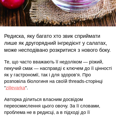
Редиска, яку багато хто звик сприймати
лише як другорядний інгредієнт у салатах,
може несподівано розкритися з нового боку.
Те, що часто вважають її недоліком — різкий,
пекучий смак — насправді є ключем до її цінності
як у гастрономії, так і для здоров’я. Про
розповіла біологиня на своїй threads-сторінці
"
zillevarka
".
Авторка ділиться власним досвідом
переосмислення цього овочу. За її словами,
проблема не в редисці, а в підході до її