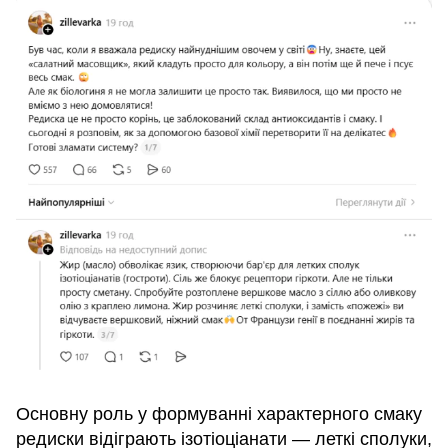
Основну роль у формуванні характерного смаку
редиски відіграють ізотіоціанати — леткі сполуки,