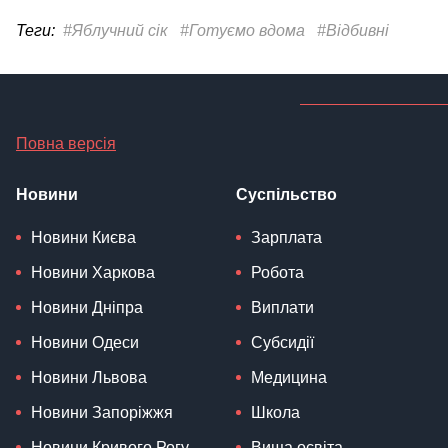
Теги:
#Яблучний сік
#Готуємо вдома
#Відбивні
Повна версія
Новини
Суспільство
Новини Києва
Зарплата
Новини Харкова
Робота
Новини Дніпра
Виплати
Новини Одеси
Субсидії
Новини Львова
Медицина
Новини Запоріжжя
Школа
Новини Кривого Рогу
Вища освіта