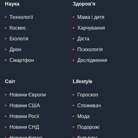
Наука
Здоров'я
Технології
Мама і дитя
Космос
Харчування
Біологія
Дієта
Дрон
Психологія
Смартфон
Дослідження
Світ
Lifestyle
Новини Європи
Гороскоп
Новини США
Споживач
Новини Росії
Мода
Новини СНД
Подорожі
Новини Китаю
Культура