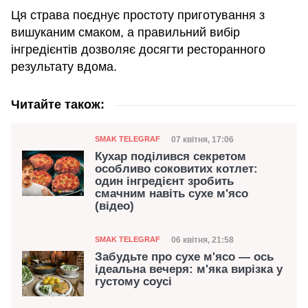
Ця страва поєднує простоту приготування з
вишуканим смаком, а правильний вибір
інгредієнтів дозволяє досягти ресторанного
результату вдома.
Читайте також:
Категорія
Дата публікації
07 квітня, 17:06
SMAK TELEGRAF
Кухар поділився секретом
особливо соковитих котлет:
один інгредієнт зробить
смачним навіть сухе м'ясо
(відео)
Категорія
Дата публікації
06 квітня, 21:58
SMAK TELEGRAF
Забудьте про сухе м'ясо — ось
ідеальна вечеря: м'яка вирізка у
густому соусі