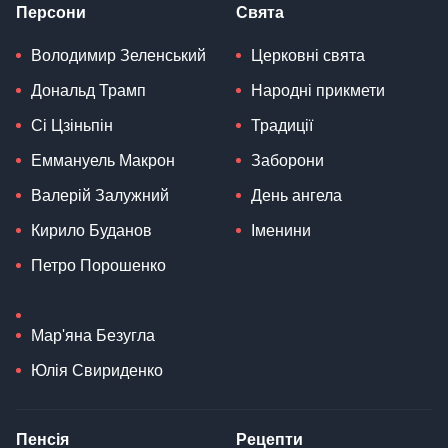
Персони
Свята
Володимир Зеленський
Церковні свята
Дональд Трамп
Народні прикмети
Сі Цзіньпін
Традиції
Еммануель Макрон
Заборони
Валерій Залужний
День ангела
Кирило Буданов
Іменини
Петро Порошенко
Мар'яна Безугла
Юлія Свириденко
Пенсія
Рецепти