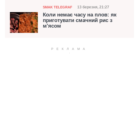
Категорія
Дата публікації
13 березня, 21:27
SMAK TELEGRAF
Коли немає часу на плов: як
приготувати смачний рис з
м'ясом