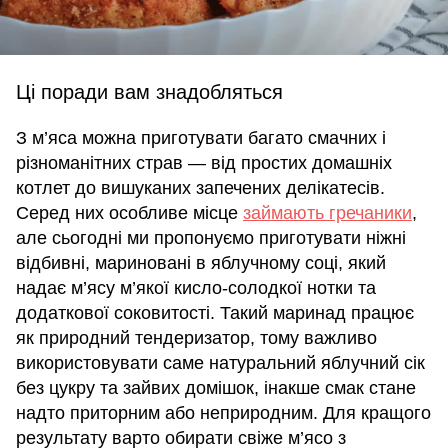
Ці поради вам знадобляться
З м’яса можна приготувати багато смачних і
різноманітних страв — від простих домашніх
котлет до вишуканих запечених делікатесів.
Серед них особливе місце
займають гречаники
,
але сьогодні ми пропонуємо приготувати ніжні
відбивні, мариновані в яблучному соці, який
надає м’ясу м’якої кисло-солодкої нотки та
додаткової соковитості. Такий маринад працює
як природний тендеризатор, тому важливо
використовувати саме натуральний яблучний сік
без цукру та зайвих домішок, інакше смак стане
надто приторним або неприродним. Для кращого
результату варто обирати свіже м’ясо з