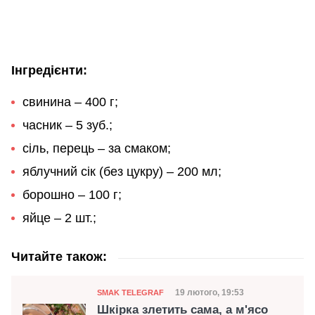
Інгредієнти:
свинина – 400 г;
часник – 5 зуб.;
сіль, перець – за смаком;
яблучний сік (без цукру) – 200 мл;
борошно – 100 г;
яйце – 2 шт.;
Читайте також:
Категорія
Дата публікації
19 лютого, 19:53
SMAK TELEGRAF
Шкірка злетить сама, а м'ясо