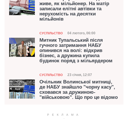
живе, як мільйонер. На матір
записали елітні автівки та
нерухомість на десятки
мільйонів
Категорія
Дата публікації
04 лютого, 06:00
СУСПІЛЬСТВО
Митник Тупальський після
гучного затримання НАБУ
опинився на волі: відкрив
бізнес, а дружина купила
будинок поряд з мільярдером
Категорія
Дата публікації
23 січня, 12:07
СУСПІЛЬСТВО
Очільник Волинської митниці,
де НАБУ знайшло "чорну касу",
сховався за дружиною-
"військовою". Що про це відомо