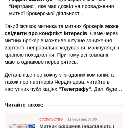
"Вертранс", яке має дозвіл на провадження
митної брокерської діяльності.
Такий зв'язок митника та митних брокерів
може
свідчити про конфлікт інтересів
. Саме через
митних брокерів можливе штучне заниження
вартості, неправильне кодування, маніпуляції з
країною походження. При тому всі компанії
мають однаково перевірятись.
Детальніше про кожну зі згаданих компаній, а
також про партнерів Чердинцева, читайте в
наступних публікаціях
"Телеграфу".
Далі буде…
Читайте також:
Категорія
Дата публікації
12 березня, 07:00
СУСПІЛЬСТВО
Митник оформив інвалідність і