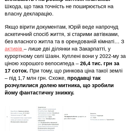
Шкода, що така точність не поширюється на
власну декларацію.
Якщо вірити документам, Юрій веде напрочуд
аскетичний спосіб життя, зі старими автівками,
без власного житла та в орендованій кімнаті… З
активів
– лише дві ділянки на Закарпатті, у
курортному селі Шаян. Куплені вони у 2022-му за
ціною хорошого велосипеда –
26,4 тис. грн за
17 соток.
При тому, що ринкова ціна такої землі
– під 1,7 млн грн. Схоже,
продавці так
розчулилися долею митника, що зробили
йому фантастичну знижку.