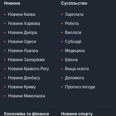
Новини
Суспільство
Новини Києва
Зарплата
Новини Харкова
Робота
Новини Дніпра
Виплати
Новини Одеси
Субсидії
Новини Львова
Медицина
Новини Запоріжжя
Школа
Новини Кривого Рогу
Вища освіта
Новини Донбасу
Допомога
Новини Криму
Прогноз погоди
Новини Миколаєва
Економіка та фінанси
Новини спорту