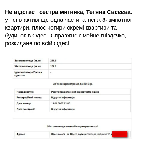
Не відстає і сестра митника, Тетяна Євсєєва
:
у неї в активі ще одна частина тієї ж 8-кімнатної
квартири, плюс чотири окремі квартири та
будинок в Одесі. Справжнє сімейне гніздечко,
розкидане по всій Одесі.