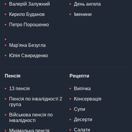
Валерій Залужний
День ангела
Кирило Буданов
Іменини
Петро Порошенко
Мар'яна Безугла
Юлія Свириденко
Пенсія
Рецепти
13 пенсія
Випічка
Пенсія по інвалідності 2
Консервація
група
Супи
Військова пенсія по
Десерти
інвалідності
Салати
Мінімальна пенсія