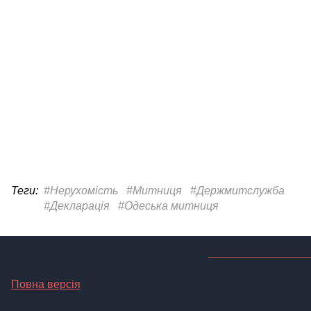
Теги:
#Нерухомість
#Митниця
#Держмитслужба
#Декларація
#Одеська митниця
Повна версія