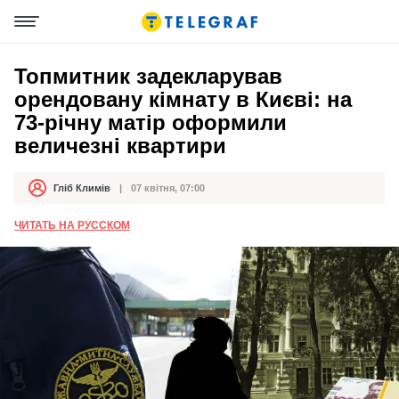
Топмитник задекларував
орендовану кімнату в Києві: на
73-річну матір оформили
величезні квартири
Гліб Климів
07 квітня, 07:00
Автор
Дата публікації
ЧИТАТЬ НА РУССКОМ