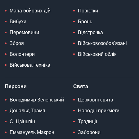
Мапа бойових дій
Повістки
Вибухи
Бронь
Перемовини
Відстрочка
Зброя
Військовозобов'язані
Волонтери
Військовий облік
Військова техніка
Персони
Свята
Володимир Зеленський
Церковні свята
Дональд Трамп
Народні прикмети
Сі Цзіньпін
Традиції
Еммануель Макрон
Заборони