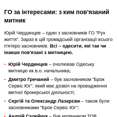
ГО за інтересами: з ким пов’язаний
митник
Юрій Чердинцев – один з засновників ГО "Рух
життя". Зараз в цій громадській організації всього
п'ятеро засновників.
Всі – одесити, які так чи
інакше пов'язані з митницею.
Юрій Чердинцев
– очолював Одеську
митницю як в.о. начальника;
Дмитро Гречаний
– був засновником "Брок
Сервіс Юг", який має дозвіл на провадження
митної брокерської діяльності;
Сергій та Олександр Лазарєви
– також були
засновниками "Брок Сервіс Юг";
Андрій Салейчук
– був керівником ТОВ