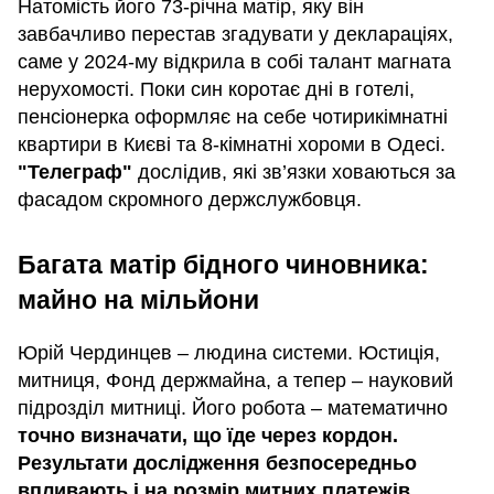
Натомість його 73-річна матір, яку він
завбачливо перестав згадувати у деклараціях,
саме у 2024-му відкрила в собі талант магната
нерухомості. Поки син коротає дні в готелі,
пенсіонерка оформляє на себе чотирикімнатні
квартири в Києві та 8-кімнатні хороми в Одесі.
"Телеграф"
дослідив, які зв’язки ховаються за
фасадом скромного держслужбовця.
Багата матір бідного чиновника:
майно на мільйони
Юрій Чердинцев – людина системи. Юстиція,
митниця, Фонд держмайна, а тепер – науковий
підрозділ митниці. Його робота – математично
точно визначати, що їде через кордон.
Результати дослідження безпосередньо
впливають і на розмір митних платежів.