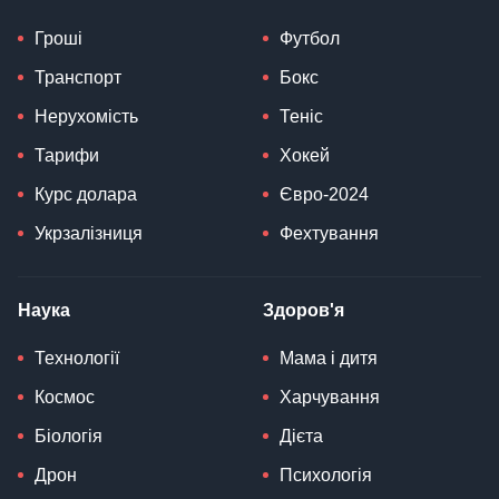
Гроші
Футбол
Транспорт
Бокс
Нерухомість
Теніс
Тарифи
Хокей
Курс долара
Євро-2024
Укрзалізниця
Фехтування
Наука
Здоров'я
Технології
Мама і дитя
Космос
Харчування
Біологія
Дієта
Дрон
Психологія