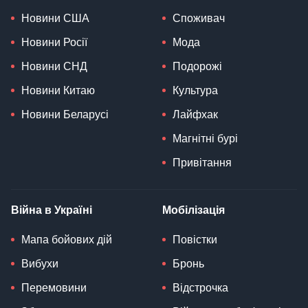
Новини США
Споживач
Новини Росії
Мода
Новини СНД
Подорожі
Новини Китаю
Культура
Новини Беларусі
Лайфхак
Магнітні бурі
Привітання
Війна в Україні
Мобілізація
Мапа бойових дій
Повістки
Вибухи
Бронь
Перемовини
Відстрочка