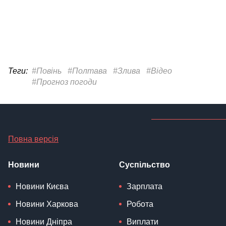
Теги:
#Повінь
#Полтава
#Злива
#Відео
#Прогноз погоди
Повна версія
Новини
Суспільство
Новини Києва
Зарплата
Новини Харкова
Робота
Новини Дніпра
Виплати