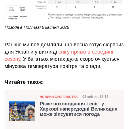
Погода в Полтаві 6 квітня 2026
Раніше ми повідомляли, що весна готує сюрприз
для України у вигляді
снігу прямо в середині
сезону
. У багатьох містах дуже скоро очікується
мінусова температура повітря та опади.
Читайте також:
Категорія
Дата публікації
03 квітня, 12:15
НОВИНИ СУСПІЛЬСТВА
Різке похолодання і сніг: у
Харкові напередодні Великодня
може зіпсуватися погода