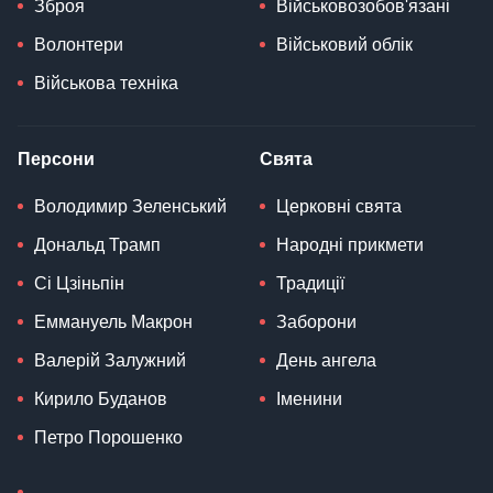
Зброя
Військовозобов'язані
Волонтери
Військовий облік
Військова техніка
Персони
Свята
Володимир Зеленський
Церковні свята
Дональд Трамп
Народні прикмети
Сі Цзіньпін
Традиції
Еммануель Макрон
Заборони
Валерій Залужний
День ангела
Кирило Буданов
Іменини
Петро Порошенко