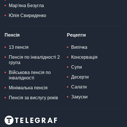
Мар'яна Безугла
Юлія Свириденко
Пенсія
Рецепти
13 пенсія
Випічка
Пенсія по інвалідності 2
Консервація
група
Супи
Військова пенсія по
Десерти
інвалідності
Салати
Мінімальна пенсія
Закуски
Пенсія за вислугу років