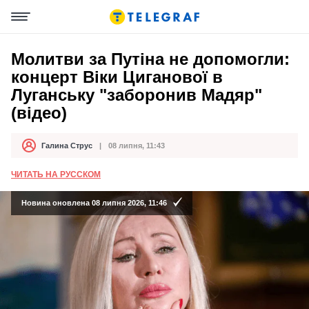
Молитви за Путіна не допомогли:
концерт Віки Циганової в
Луганську "заборонив Мадяр"
(відео)
Галина Струс
08 липня, 11:43
Автор
Дата публікації
ЧИТАТЬ НА РУССКОМ
Новина оновлена 08 липня 2026, 11:46