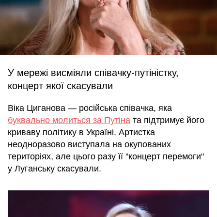
У мережі висміяли співачку-путіністку,
концерт якої скасували
Віка Циганова — російська співачка, яка
буквально молиться за Путіна
та підтримує його
криваву політику в Україні. Артистка
неодноразово виступала на окупованих
територіях, але цього разу її "концерт перемоги"
у Луганську скасували.