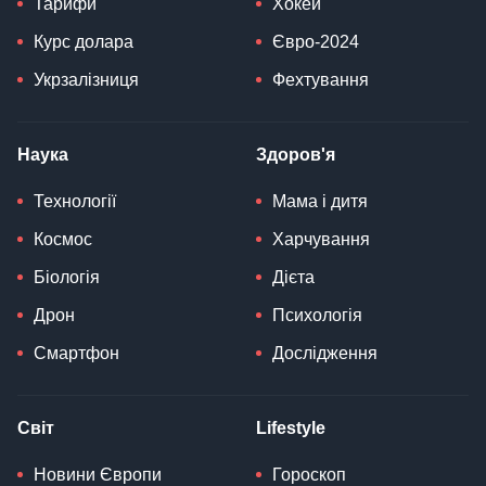
Тарифи
Хокей
Курс долара
Євро-2024
Укрзалізниця
Фехтування
Наука
Здоров'я
Технології
Мама і дитя
Космос
Харчування
Біологія
Дієта
Дрон
Психологія
Смартфон
Дослідження
Світ
Lifestyle
Новини Європи
Гороскоп