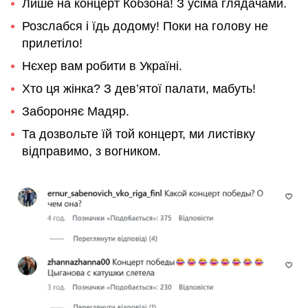
Лише на концерт Кобзона! З усіма глядачами.
Розслабся і їдь додому! Поки на голову не
прилетіло!
Нєхер вам робити в Україні.
Хто ця жінка? З дев’ятої палати, мабуть!
Забороняє Мадяр.
Та дозвольте їй той концерт, ми листівку
відправимо, з вогником.