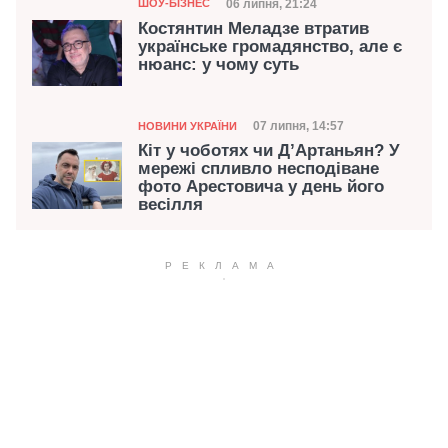
Категорія
Дата публікації
06 липня, 21:24
ШОУ-БІЗНЕС
Костянтин Меладзе втратив
українське громадянство, але є
нюанс: у чому суть
Категорія
Дата публікації
07 липня, 14:57
НОВИНИ УКРАЇНИ
Кіт у чоботях чи Д’Артаньян? У
мережі спливло несподіване
фото Арестовича у день його
весілля