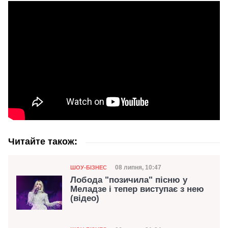
Читайте також:
Категорія
Дата публікації
08 липня, 10:47
ШОУ-БІЗНЕС
Лобода "позичила" пісню у
Меладзе і тепер виступає з нею
(відео)