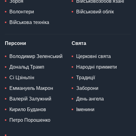
Зброя
Військовозобов'язані
Волонтери
Військовий облік
Військова техніка
Персони
Свята
Володимир Зеленський
Церковні свята
Дональд Трамп
Народні прикмети
Сі Цзіньпін
Традиції
Еммануель Макрон
Заборони
Валерій Залужний
День ангела
Кирило Буданов
Іменини
Петро Порошенко