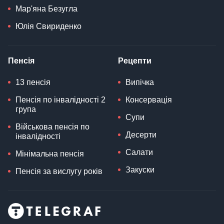
Мар'яна Безугла
Юлія Свириденко
Пенсія
Рецепти
13 пенсія
Випічка
Пенсія по інвалідності 2
Консервація
група
Супи
Військова пенсія по
Десерти
інвалідності
Салати
Мінімальна пенсія
Закуски
Пенсія за вислугу років