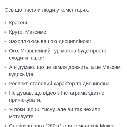
Ось що писали люди у коментарях:
Красень.
Круто, Максиме!
Захоплююсь вашою дисципліною!
Ого. У ювілейний тур можна буде просто
сходити пішки!
А я думаю, що це земля дрижить, а це Максим
кудись іде.
Респект, сталевий характер та дисципліна.
Не думав, що відео з Інстаграма здатне
принижувати.
Я поки що 50 тисну, але ви так нехило
мотивуєте.
Серйозна вага (280кг) для комплекції Макса.