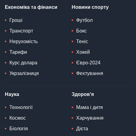
Економіка та фінанси
Новини спорту
Гроші
Футбол
Транспорт
Бокс
Нерухомість
Теніс
Тарифи
Хокей
Курс долара
Євро-2024
Укрзалізниця
Фехтування
Наука
Здоров'я
Технології
Мама і дитя
Космос
Харчування
Біологія
Дієта