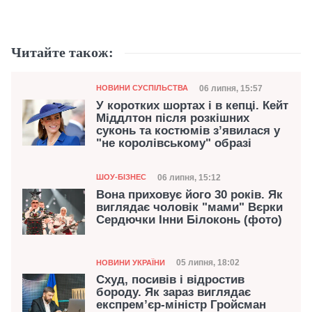
Читайте також:
Категорія
Дата публікації
06 липня, 15:57
НОВИНИ СУСПІЛЬСТВА
У коротких шортах і в кепці. Кейт
Міддлтон після розкішних
суконь та костюмів з’явилася у
"не королівському" образі
Категорія
Дата публікації
06 липня, 15:12
ШОУ-БІЗНЕС
Вона приховує його 30 років. Як
виглядає чоловік "мами" Вєрки
Сердючки Інни Білоконь (фото)
Категорія
Дата публікації
05 липня, 18:02
НОВИНИ УКРАЇНИ
Схуд, посивів і відростив
бороду. Як зараз виглядає
експрем’єр-міністр Гройсман