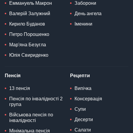
Еммануель Макрон
Заборони
Валерій Залужний
День ангела
Кирило Буданов
Іменини
Петро Порошенко
Мар'яна Безугла
Юлія Свириденко
Пенсія
Рецепти
13 пенсія
Випічка
Пенсія по інвалідності 2
Консервація
група
Супи
Військова пенсія по
Десерти
інвалідності
Салати
Мінімальна пенсія