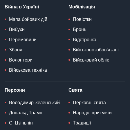
Війна в Україні
Мобілізація
Мапа бойових дій
Повістки
Вибухи
Бронь
Перемовини
Відстрочка
Зброя
Військовозобов'язані
Волонтери
Військовий облік
Військова техніка
Персони
Свята
Володимир Зеленський
Церковні свята
Дональд Трамп
Народні прикмети
Сі Цзіньпін
Традиції