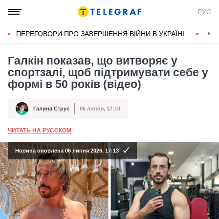
РУС
ПЕРЕГОВОРИ ПРО ЗАВЕРШЕННЯ ВІЙНИ В УКРАЇНІ
КОН
Галкін показав, що витворяє у
спортзалі, щоб підтримувати себе у
формі в 50 років (відео)
Галина Струс
06 липня, 17:10
Автор
Дата публікації
ЧИТАТЬ НА РУССКОМ
А
Новина оновлена 06 липня 2026, 17:13