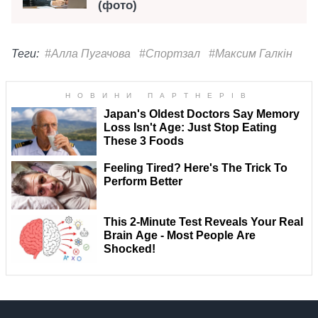
(фото)
Теги:
#Алла Пугачова
#Спортзал
#Максим Галкін