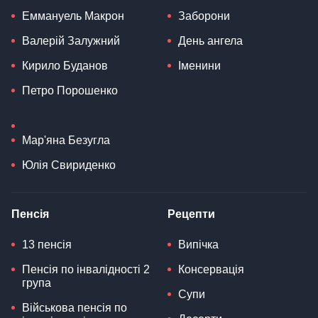
Еммануель Макрон
Заборони
Валерій Залужний
День ангела
Кирило Буданов
Іменини
Петро Порошенко
Мар'яна Безугла
Юлія Свириденко
Пенсія
Рецепти
13 пенсія
Випічка
Пенсія по інвалідності 2
Консервація
група
Супи
Військова пенсія по