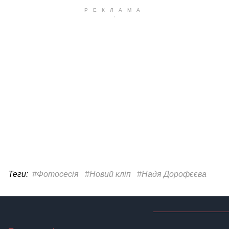
Теги:
#Фотосесія
#Новий кліп
#Надя Дорофєєва