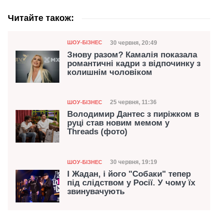
Читайте також:
Категорія
Дата публікації
30 червня, 20:49
ШОУ-БІЗНЕС
Знову разом? Камалія показала
романтичні кадри з відпочинку з
колишнім чоловіком
Категорія
Дата публікації
25 червня, 11:36
ШОУ-БІЗНЕС
Володимир Дантес з пиріжком в
руці став новим мемом у
Threads (фото)
Категорія
Дата публікації
30 червня, 19:19
ШОУ-БІЗНЕС
І Жадан, і його "Собаки" тепер
під слідством у Росії. У чому їх
звинувачують