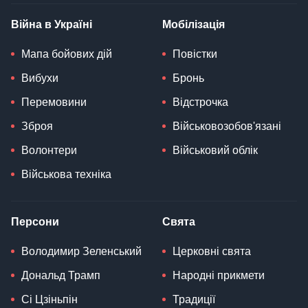
Війна в Україні
Мобілізація
Мапа бойових дій
Повістки
Вибухи
Бронь
Перемовини
Відстрочка
Зброя
Військовозобов'язані
Волонтери
Військовий облік
Військова техніка
Персони
Свята
Володимир Зеленський
Церковні свята
Дональд Трамп
Народні прикмети
Сі Цзіньпін
Традиції