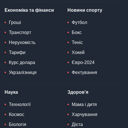
Економіка та фінанси
Новини спорту
Гроші
Футбол
Транспорт
Бокс
Нерухомість
Теніс
Тарифи
Хокей
Курс долара
Євро-2024
Укрзалізниця
Фехтування
Наука
Здоров'я
Технології
Мама і дитя
Космос
Харчування
Біологія
Дієта