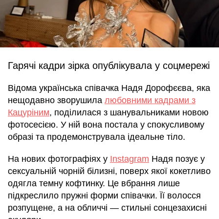
Гарячі кадри зірка опублікувала у соцмережі
Відома українська співачка Надя Дорофєєва, яка
нещодавно зворушила
любовними кадрами з
Кацуріним
, поділилася з шанувальниками новою
фотосесією. У ній вона постала у спокусливому
образі та продемонструвала ідеальне тіло.
На нових фотографіях у
Instagram
Надя позує у
сексуальній чорній білизні, поверх якої кокетливо
одягла темну кофтинку. Це вбрання лише
підкреслило пружні форми співачки. Її волосся
розпущене, а на обличчі — стильні сонцезахисні