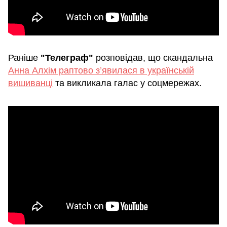
Раніше
"Телеграф"
розповідав, що скандальна
Анна Алхім раптово з’явилася в українській
вишиванці
та викликала галас у соцмережах.