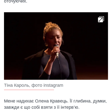
оточуючих.
Тіна Кароль, фото instagram
Мене надихає Олена Кравець. Її глибина, думки,
завжди є що собі взяти з її інтерв’ю.