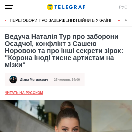
РУС
ПЕРЕГОВОРИ ПРО ЗАВЕРШЕННЯ ВІЙНИ В УКРАЇНІ
КОН
Ведуча Наталія Тур про заборони
Осадчої, конфлікт з Сашею
Норовою та про інші секрети зірок:
"Корона іноді тисне артистам на
мізки"
Діана Могилєвич
25 червня, 14:00
Автор
Дата публікації
ЧИТАТЬ НА РУССКОМ
А