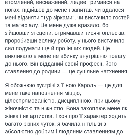
втомлений, виснажений, ледве тримався на
ногах, підійшов до мене і запитав, чи вдалося
мені відзняти "Тур зірками", чи вистачило гостей
та матеріалу. Це мене дуже вразило, бо
зійшовши зі сцени, отримавши тисячі оплесків,
проробивши велику роботу, у нього вистачило
сил подумати ще й про інших людей. Це
викликало в мене не абияку внутрішню повагу
до нього. Він відданий своїй професії, його
ставлення до родини — це суцільне натхнення.
Я обожнюю зустрічі з Тіною Кароль — це для
мене таке наповнення міццю,
цілеспрямованістю, дисципліною, при цьому
жіночністю та ніжністю. Вона захоплює мене як
жінка і як артистка. І хоч про її характер ходить
багато різних чуток, я бачила її тільки з
абсолютно добрим і людяним ставленням до