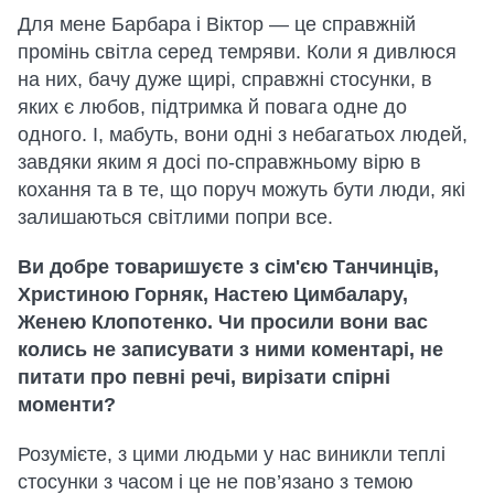
Для мене Барбара і Віктор — це справжній
промінь світла серед темряви. Коли я дивлюся
на них, бачу дуже щирі, справжні стосунки, в
яких є любов, підтримка й повага одне до
одного. І, мабуть, вони одні з небагатьох людей,
завдяки яким я досі по-справжньому вірю в
кохання та в те, що поруч можуть бути люди, які
залишаються світлими попри все.
Ви добре товаришуєте з сім'єю Танчинців,
Христиною Горняк, Настею Цимбалару,
Женею Клопотенко. Чи просили вони вас
колись не записувати з ними коментарі, не
питати про певні речі, вирізати спірні
моменти?
Розумієте, з цими людьми у нас виникли теплі
стосунки з часом і це не пов’язано з темою