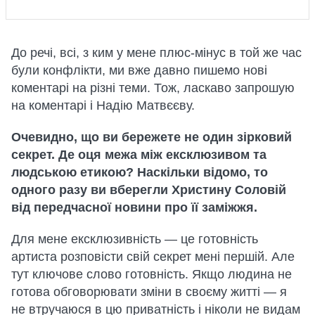
До речі, всі, з ким у мене плюс-мінус в той же час
були конфлікти, ми вже давно пишемо нові
коментарі на різні теми. Тож, ласкаво запрошую
на коментарі і Надію Матвєєву.
Очевидно, що ви бережете не один зірковий
секрет. Де оця межа між ексклюзивом та
людською етикою? Наскільки відомо, то
одного разу ви вберегли Христину Соловій
від передчасної новини про її заміжжя.
Для мене ексклюзивність — це готовність
артиста розповісти свій секрет мені першій. Але
тут ключове слово готовність. Якщо людина не
готова обговорювати зміни в своєму житті — я
не втручаюся в цю приватність і ніколи не видам