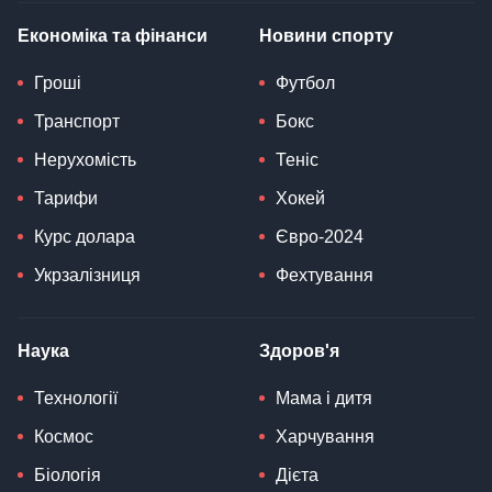
Економіка та фінанси
Новини спорту
Гроші
Футбол
Транспорт
Бокс
Нерухомість
Теніс
Тарифи
Хокей
Курс долара
Євро-2024
Укрзалізниця
Фехтування
Наука
Здоров'я
Технології
Мама і дитя
Космос
Харчування
Біологія
Дієта