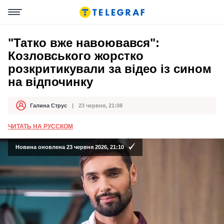
"Татко вже навоювався":
Козловського жорстко
розкритикували за відео із сином
на відпочинку
Галина Струс
23 червня, 21:08
Автор
Дата публікації
ЧИТАТЬ НА РУССКОМ
Новина оновлена 23 червня 2026, 21:10