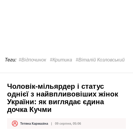
Теги:
#Відпочинок
#Критика
#Віталій Козловський