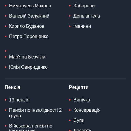
Еммануель Макрон
Заборони
Валерій Залужний
День ангела
Кирило Буданов
Іменини
Петро Порошенко
Мар'яна Безугла
Юлія Свириденко
Пенсія
Рецепти
13 пенсія
Випічка
Пенсія по інвалідності 2
Консервація
група
Супи
Військова пенсія по
Десерти