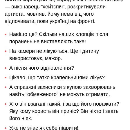
— виконавець "хейтспіч", розкритикували
артиста, мовляв, йому нема від чого
відпочивати, поки українці на фронті.
Навіщо це? Скільки наших хлопців після
поранень не виставляють таке!
На камери не лікуються. Ще і дитину
використовує, мажор.
А після чого відновлення?
Цікаво, що татко крапельницями лікує?
А справжні захисники з купою захворювань
навіть "обмеженого" не можуть отримати.
Хто він взагалі такий, і за що його поважати?
Яку кому користь він приніс? Він ніхто і звать
його ніяк.
Уже не знає як себе піарити!