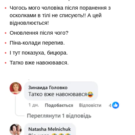
Чогось мого чоловіка після поранення з
осколками в тілі не списують!! А цей
відновлюється!
Оновлення після чого?
Піна-колади перепив.
І тут показуха, бицюра.
Татко вже навоювався.