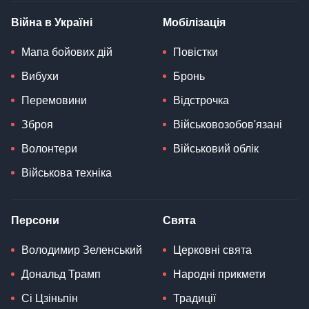
Війна в Україні
Мобілізація
Мапа бойових дій
Повістки
Вибухи
Бронь
Перемовини
Відстрочка
Зброя
Військовозобов'язані
Волонтери
Військовий облік
Військова техніка
Персони
Свята
Володимир Зеленський
Церковні свята
Дональд Трамп
Народні прикмети
Сі Цзіньпін
Традиції