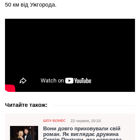
50 км від Ужгорода.
Читайте також:
Категорія
Дата публікації
22 червня, 10:24
ШОУ-БІЗНЕС
Вони довго приховували свій
роман. Як виглядає дружина
Сергія Притули, яка народила