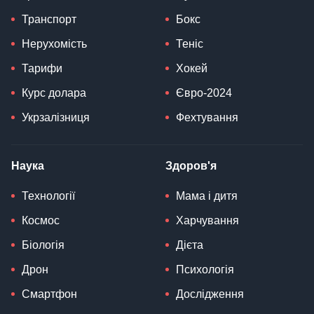
Транспорт
Бокс
Нерухомість
Теніс
Тарифи
Хокей
Курс долара
Євро-2024
Укрзалізниця
Фехтування
Наука
Здоров'я
Технології
Мама і дитя
Космос
Харчування
Біологія
Дієта
Дрон
Психологія
Смартфон
Дослідження