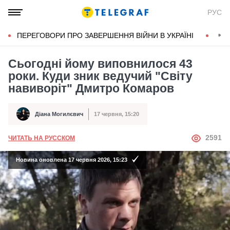
РУС
ПЕРЕГОВОРИ ПРО ЗАВЕРШЕННЯ ВІЙНИ В УКРАЇНІ
КОН
Сьогодні йому виповнилося 43
роки. Куди зник ведучий "Світу
навиворіт" Дмитро Комаров
Діана Могилєвич
17 червня, 15:20
Автор
Дата публікації
АВТОР
2591
ЧИТАТЬ НА РУССКОМ
Новина оновлена 17 червня 2026, 15:23