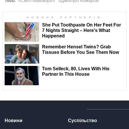
Теги:
#Світ навиворіт
#Дмитро Комаров
Новини
Суспільство