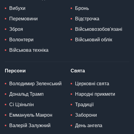
Вибухи
Бронь
Перемовини
Відстрочка
Зброя
Військовозобов'язані
Волонтери
Військовий облік
Військова техніка
Персони
Свята
Володимир Зеленський
Церковні свята
Дональд Трамп
Народні прикмети
Сі Цзіньпін
Традиції
Еммануель Макрон
Заборони
Валерій Залужний
День ангела