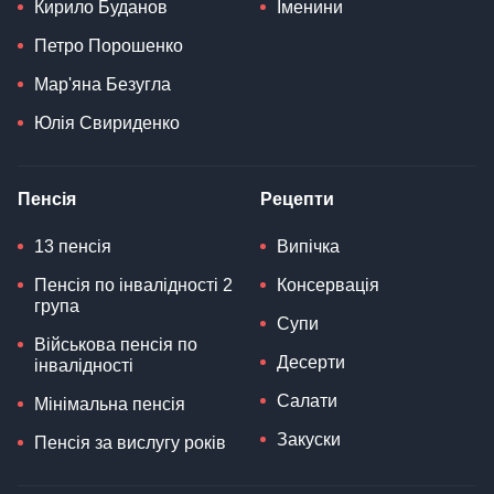
Кирило Буданов
Іменини
Петро Порошенко
Мар'яна Безугла
Юлія Свириденко
Пенсія
Рецепти
13 пенсія
Випічка
Пенсія по інвалідності 2
Консервація
група
Супи
Військова пенсія по
Десерти
інвалідності
Салати
Мінімальна пенсія
Закуски
Пенсія за вислугу років