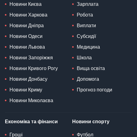
Новини Києва
Зарплата
Новини Харкова
Робота
Новини Дніпра
Виплати
Новини Одеси
Субсидії
Новини Львова
Медицина
Новини Запоріжжя
Школа
Новини Кривого Рогу
Вища освіта
Новини Донбасу
Допомога
Новини Криму
Прогноз погоди
Новини Миколаєва
Економіка та фінанси
Новини спорту
Гроші
Футбол