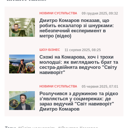
Категорія
Дата публікації
09 грудня 2025, 09:32
НОВИНИ СУСПІЛЬСТВА
Дмитро Комаров показав, що
робить ескалатор зі шнурками:
небезпечний експеримент в
метро (відео)
Категорія
Дата публікації
11 серпня 2025, 08:25
ШОУ-БІЗНЕС
Схожі на Комарова, хоч і трохи
молодші: як виглядають брат та
сестра-двійнята ведучого "Світу
навиворіт"
Категорія
Дата публікації
05 червня 2025, 07:01
НОВИНИ СУСПІЛЬСТВА
Розлучився з дружиною та рідко
зʼявляється у соцмережах: де
зараз ведучий "Світ навиворіт"
Дмитро Комаров