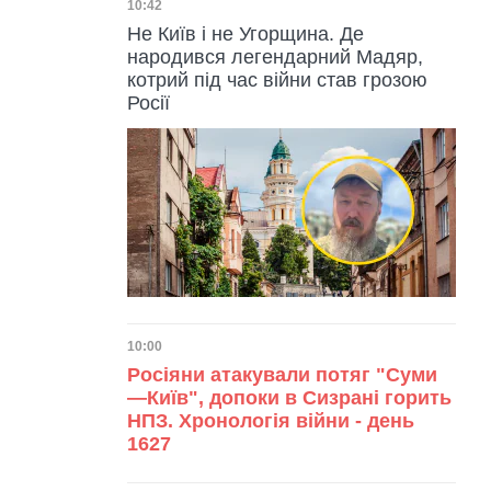
Дата публікації
10:42
Не Київ і не Угорщина. Де
народився легендарний Мадяр,
котрий під час війни став грозою
Росії
Дата публікації
10:00
Росіяни атакували потяг "Суми
—Київ", допоки в Сизрані горить
НПЗ. Хронологія війни - день
1627