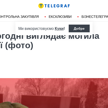
ендліз
Херсон
ОНТРОЛЬНА ЗАКУПІВЛЯ
ЕКСКЛЮЗИВИ
БІЗНЕСТЕЛЕГР
Ми використовуємо
Куки
!
Добре
огодні виглядає могила
ї (фото)