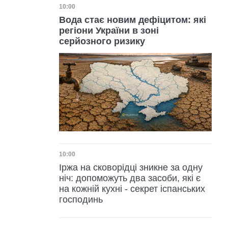
Дата публікації
10:00
Вода стає новим дефіцитом: які
регіони України в зоні
серйозного ризику
Дата публікації
10:00
Іржа на сковорідці зникне за одну
ніч: допоможуть два засоби, які є
на кожній кухні - секрет іспанських
господинь