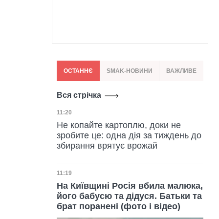
ОСТАННЄ
SMAK-НОВИНИ
ВАЖЛИВЕ
Вся стрічка
Дата публікації
11:20
Не копайте картоплю, доки не
зробите це: одна дія за тиждень до
збирання врятує врожай
Дата публікації
11:19
На Київщині Росія вбила малюка,
його бабусю та дідуся. Батьки та
брат поранені (фото і відео)