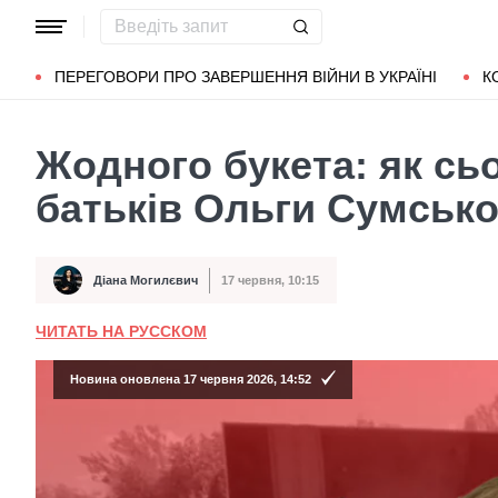
Популярні запити
Маріуполь
Донбас
Зеленський
Л
ПЕРЕГОВОРИ ПРО ЗАВЕРШЕННЯ ВІЙНИ В УКРАЇНІ
К
Жодного букета: як сь
батьків Ольги Сумсько
Діана Могилєвич
17 червня, 10:15
Автор
Дата публікації
ЧИТАТЬ НА РУССКОМ
Новина оновлена 17 червня 2026, 14:52