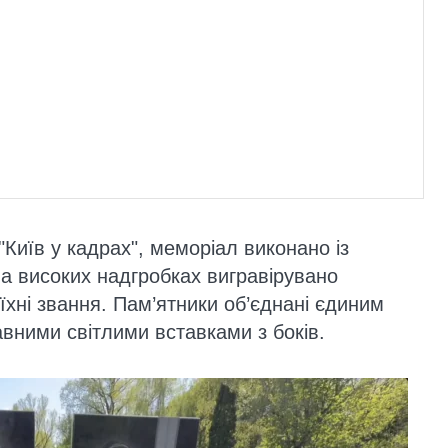
"Київ у кадрах", меморіал виконано із
На високих надгробках вигравірувано
їхні звання. Пам’ятники об’єднані єдиним
вними світлими вставками з боків.