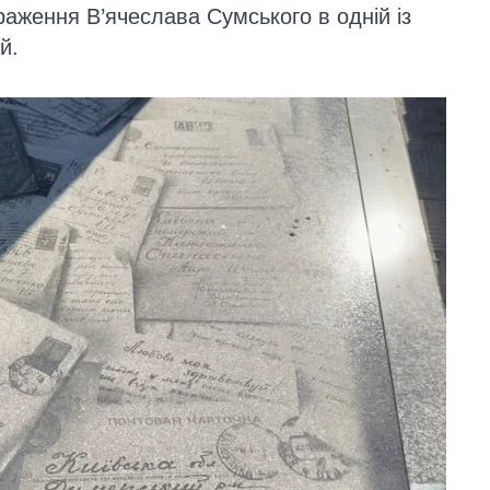
аження В’ячеслава Сумського в одній із
й.