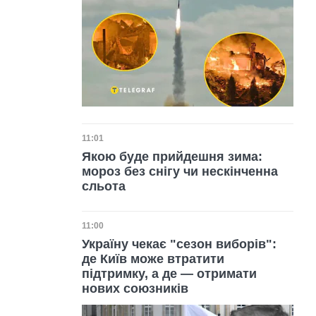
Дата публікації
11:01
Якою буде прийдешня зима:
мороз без снігу чи нескінченна
сльота
Дата публікації
11:00
Україну чекає "сезон виборів":
де Київ може втратити
підтримку, а де — отримати
нових союзників