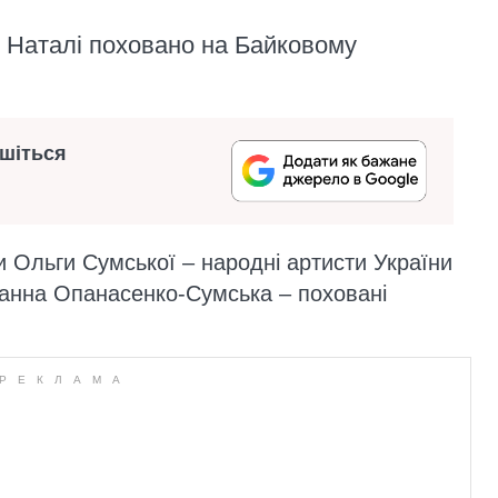
ри Наталі поховано на Байковому
ишіться
си Ольги Сумської – народні артисти України
Ганна Опанасенко-Сумська – поховані