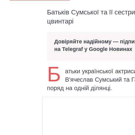
Батьків Сумської та її сест
цвинтарі
Довіряйте надійному — підп
на Telegraf у Google Новинах
Б
атьки української актри
В’ячеслав Сумський та 
поряд на одній ділянці.