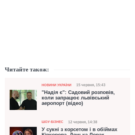
Читайте також:
Категорія
Дата публікації
15 червня, 15:43
НОВИНИ УКРАЇНИ
"Надія є": Садовий розповів,
коли запрацює львівський
аеропорт (відео)
Категорія
Дата публікації
12 червня, 14:38
ШОУ-БІЗНЕС
У сукні з корсетом і в обіймах
Кіркорова. Донька Лорак