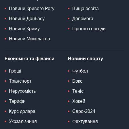
Новини Кривого Рогу
Вища освіта
Новини Донбасу
Допомога
Новини Криму
Прогноз погоди
Новини Миколаєва
Економіка та фінанси
Новини спорту
Гроші
Футбол
Транспорт
Бокс
Нерухомість
Теніс
Тарифи
Хокей
Курс долара
Євро-2024
Укрзалізниця
Фехтування