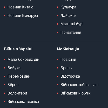
Новини Китаю
Культура
Новини Беларусі
Лайфхак
Магнітні бурі
Привітання
Війна в Україні
Мобілізація
Мапа бойових дій
Повістки
Вибухи
Бронь
Перемовини
Відстрочка
Зброя
Військовозобов'язані
Волонтери
Військовий облік
Військова техніка