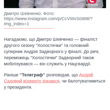
Дмитро Шевченко. Фото:
https://www.instagram.com/p/CcVWvS0I89l/?
img_index=1
Нагадаємо, що Дмитро Шевченко — фіналіст
другого сезону "Холостячки" та головний
суперник Андрія Задворного у фіналі. До речі,
переможець "Холостячки" Задворний також
мобілізувався — він служить у Нацгвардії.
Раніше
"Телеграф"
розповідав, що
Андрій
Садовий відверто зізнався
, чи балотуватиметься
у президенти.