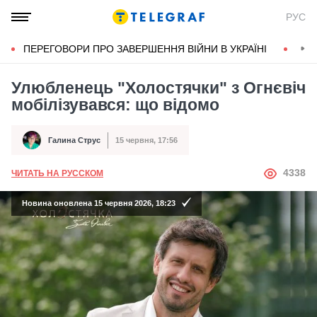
РУС
ПЕРЕГОВОРИ ПРО ЗАВЕРШЕННЯ ВІЙНИ В УКРАЇНІ
КОН
Улюбленець "Холостячки" з Огнєвіч
мобілізувався: що відомо
Галина Струс
15 червня, 17:56
Автор
Дата публікації
АВТОР
4338
ЧИТАТЬ НА РУССКОМ
Новина оновлена 15 червня 2026, 18:23