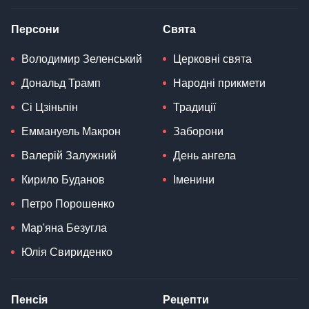
Персони
Свята
Володимир Зеленський
Церковні свята
Дональд Трамп
Народні прикмети
Сі Цзіньпін
Традиції
Еммануель Макрон
Заборони
Валерій Залужний
День ангела
Кирило Буданов
Іменини
Петро Порошенко
Мар'яна Безугла
Юлія Свириденко
Пенсія
Рецепти