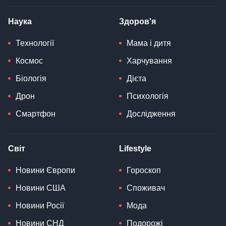
Наука
Здоров'я
Технології
Мама і дитя
Космос
Харчування
Біологія
Дієта
Дрон
Психологія
Смартфон
Дослідження
Світ
Lifestyle
Новини Європи
Гороскоп
Новини США
Споживач
Новини Росії
Мода
Новини СНД
Подорожі