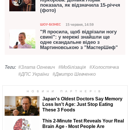
показала, як відзначила 15-річчя
(фото)
Категорія
Дата публікації
15 червня, 14:59
ШОУ-БІЗНЕС
"Я просила, щоб відрізали ногу
свині": у мережі знайшли ще
одне скандальне відео з
Мартиновською з "МастерШеф"
Теги:
#Злата Огневич
#Мобілізація
#Холостячка
#ДПС України
#Дмитро Шевченко