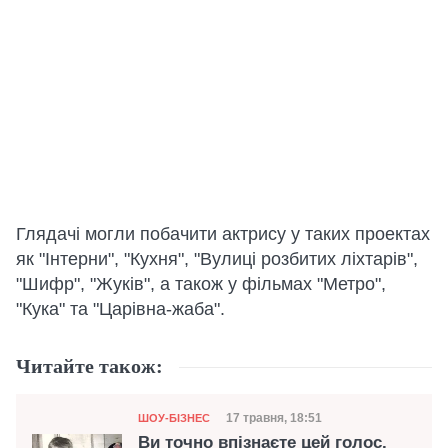
Глядачі могли побачити актрису у таких проектах
як "Інтерни", "Кухня", "Вулиці розбитих ліхтарів",
"Шифр", "Жуків", а також у фільмах "Метро",
"Кука" та "Царівна-жаба".
Читайте також:
Категорія
Дата публікації
17 травня, 18:51
ШОУ-БІЗНЕС
Ви точно впізнаєте цей голос.