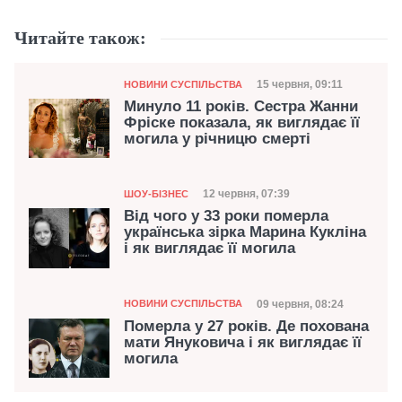
Читайте також:
Категорія
Дата публікації
15 червня, 09:11
НОВИНИ СУСПІЛЬСТВА
Минуло 11 років. Сестра Жанни
Фріске показала, як виглядає її
могила у річницю смерті
Категорія
Дата публікації
12 червня, 07:39
ШОУ-БІЗНЕС
Від чого у 33 роки померла
українська зірка Марина Кукліна
і як виглядає її могила
Категорія
Дата публікації
09 червня, 08:24
НОВИНИ СУСПІЛЬСТВА
Померла у 27 років. Де похована
мати Януковича і як виглядає її
могила