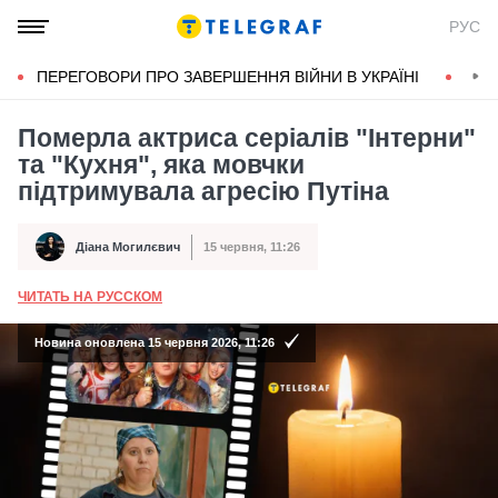
РУС
ПЕРЕГОВОРИ ПРО ЗАВЕРШЕННЯ ВІЙНИ В УКРАЇНІ
КОН
Померла актриса серіалів "Інтерни"
та "Кухня", яка мовчки
підтримувала агресію Путіна
Діана Могилєвич
15 червня, 11:26
Автор
Дата публікації
ЧИТАТЬ НА РУССКОМ
А
Новина оновлена 15 червня 2026, 11:26