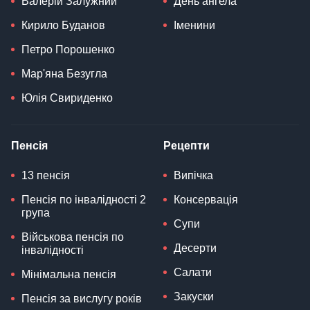
Валерій Залужний
День ангела
Кирило Буданов
Іменини
Петро Порошенко
Мар'яна Безугла
Юлія Свириденко
Пенсія
Рецепти
13 пенсія
Випічка
Пенсія по інвалідності 2
Консервація
група
Супи
Військова пенсія по
Десерти
інвалідності
Салати
Мінімальна пенсія
Закуски
Пенсія за вислугу років