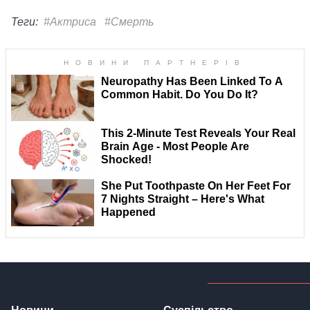
Теги:
#Актриса
#Смерть