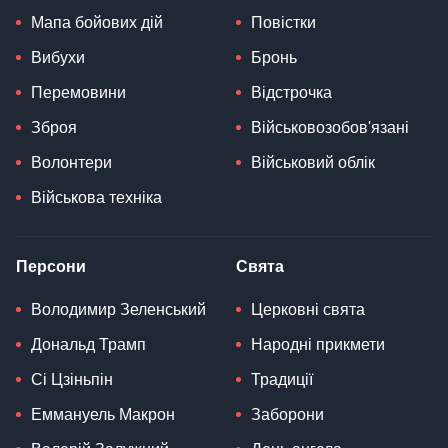
Мапа бойових дій
Повістки
Вибухи
Бронь
Перемовини
Відстрочка
Зброя
Військовозобов'язані
Волонтери
Військовий облік
Військова техніка
Персони
Свята
Володимир Зеленський
Церковні свята
Дональд Трамп
Народні прикмети
Сі Цзіньпін
Традиції
Еммануель Макрон
Заборони