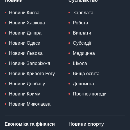
Новини
Суспільство
Новини Києва
Зарплата
Новини Харкова
Робота
Новини Дніпра
Виплати
Новини Одеси
Субсидії
Новини Львова
Медицина
Новини Запоріжжя
Школа
Новини Кривого Рогу
Вища освіта
Новини Донбасу
Допомога
Новини Криму
Прогноз погоди
Новини Миколаєва
Економіка та фінанси
Новини спорту