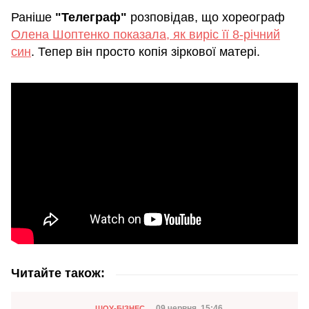
Раніше
"Телеграф"
розповідав, що хореограф
Олена Шоптенко показала, як виріс її 8-річний
син
. Тепер він просто копія зіркової матері.
Читайте також:
Категорія
09 червня, 15:46
ШОУ-БІЗНЕС