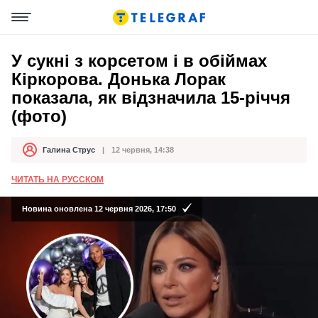
У сукні з корсетом і в обіймах
Кіркорова. Донька Лорак
показала, як відзначила 15-річчя
(фото)
Галина Струс
12 червня, 14:38
Автор
Дата публікації
ЧИТАТЬ НА РУССКОМ
Новина оновлена 12 червня 2026, 17:50