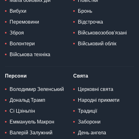
Мапа бойових дій
Повістки
Вибухи
Бронь
Перемовини
Відстрочка
Зброя
Військовозобов'язані
Волонтери
Військовий облік
Військова техніка
Персони
Свята
Володимир Зеленський
Церковні свята
Дональд Трамп
Народні прикмети
Сі Цзіньпін
Традиції
Еммануель Макрон
Заборони
Валерій Залужний
День ангела