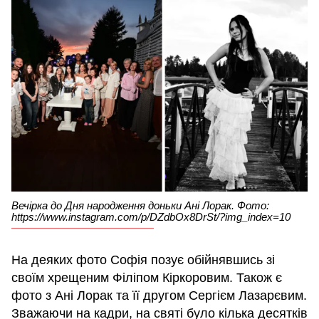
Вечірка до Дня народження доньки Ані Лорак. Фото:
https://www.instagram.com/p/DZdbOx8DrSt/?img_index=10
На деяких фото Софія позує обійнявшись зі
своїм хрещеним Філіпом Кіркоровим. Також є
фото з Ані Лорак та її другом Сергієм Лазарєвим.
Зважаючи на кадри, на святі було кілька десятків