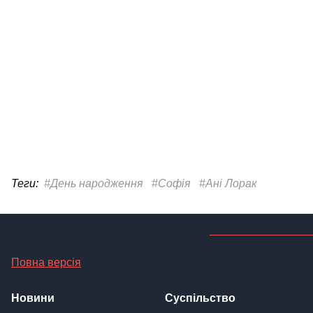
Теги:
#День народження
#Софія
#Ані Лорак
Повна версія
Новини
Суспільство