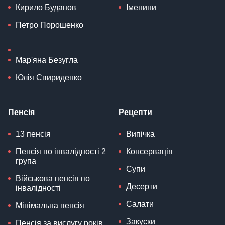
Кирило Буданов
Іменини
Петро Порошенко
Мар'яна Безугла
Юлія Свириденко
Пенсія
Рецепти
13 пенсія
Випічка
Пенсія по інвалідності 2
Консервація
група
Супи
Військова пенсія по
Десерти
інвалідності
Салати
Мінімальна пенсія
Закуски
Пенсія за вислугу років