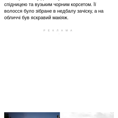
спідницею та вузьким чорним корсетом. Її
волосся було зібране в недбалу зачіску, а на
обличчі був яскравий макіяж.