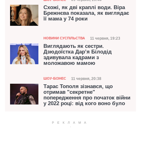
Дата публікації
Схожі, як дві краплі води. Віра
Брежнєва показала, як виглядає
її мама у 74 роки
Категорія
Дата публікації
11 червня, 19:23
НОВИНИ СУСПІЛЬСТВА
Виглядають як сестри.
Дзюдоїстка Дар’я Білодід
здивувала кадрами з
моложавою мамою
Категорія
Дата публікації
11 червня, 20:38
ШОУ-БІЗНЕС
Тарас Тополя зізнався, що
отримав "секретне"
попередження про початок війни
у 2022 році: від кого воно було