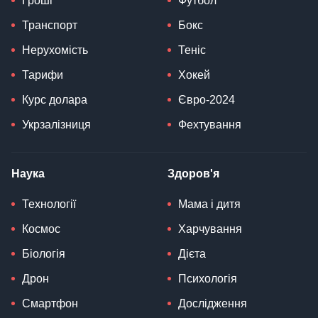
Гроші
Футбол
Транспорт
Бокс
Нерухомість
Теніс
Тарифи
Хокей
Курс долара
Євро-2024
Укрзалізниця
Фехтування
Наука
Здоров'я
Технології
Мама і дитя
Космос
Харчування
Біологія
Дієта
Дрон
Психологія
Смартфон
Дослідження