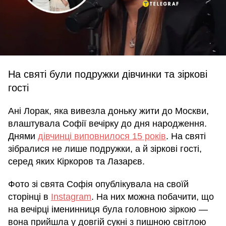
На святі були подружки дівчинки та зіркові
гості
Ані Лорак, яка вивезла доньку жити до Москви,
влаштувала Софії вечірку до дня народження.
Днями
дівчинці виповнилося 15 років
. На святі
зібралися не лише подружки, а й зіркові гості,
серед яких Кіркоров та Лазарєв.
Фото зі свята Софія опублікувала на своїй
сторінці в
Instagram
. На них можна побачити, що
на вечірці іменинниця була головною зіркою —
вона прийшла у довгій сукні з пишною світлою