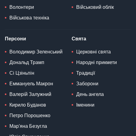
Волонтери
Військовий облік
Військова техніка
Персони
Свята
Володимир Зеленський
Церковні свята
Дональд Трамп
Народні прикмети
Сі Цзіньпін
Традиції
Еммануель Макрон
Заборони
Валерій Залужний
День ангела
Кирило Буданов
Іменини
Петро Порошенко
Мар'яна Безугла