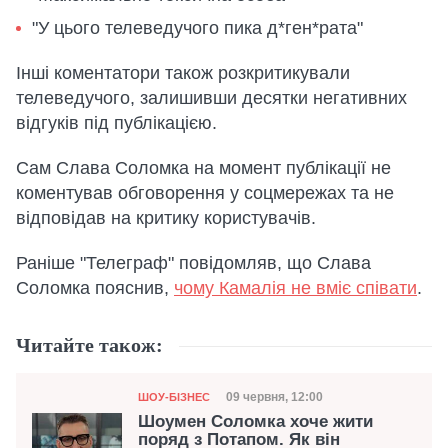
"У цього телеведучого пика д*ген*рата"
Інші коментатори також розкритикували
телеведучого, залишивши десятки негативних
відгуків під публікацією.
Сам Слава Соломка на момент публікації не
коментував обговорення у соцмережах та не
відповідав на критику користувачів.
Раніше "Телеграф" повідомляв, що Слава
Соломка пояснив,
чому Камалія не вміє співати
.
Читайте також:
Категорія
Дата публікації
09 червня, 12:00
ШОУ-БІЗНЕС
Шоумен Соломка хоче жити
поряд з Потапом. Як він