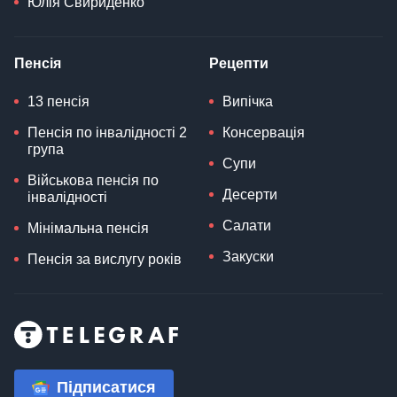
Юлія Свириденко
Пенсія
Рецепти
13 пенсія
Випічка
Пенсія по інвалідності 2
Консервація
група
Супи
Військова пенсія по
Десерти
інвалідності
Салати
Мінімальна пенсія
Закуски
Пенсія за вислугу років
Підписатися