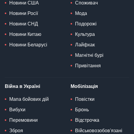
Новини США
Споживач
Новини Росії
Мода
Новини СНД
Подорожі
Новини Китаю
Культура
Новини Беларусі
Лайфхак
Магнітні бурі
Привітання
Війна в Україні
Мобілізація
Мапа бойових дій
Повістки
Вибухи
Бронь
Перемовини
Відстрочка
Зброя
Військовозобов'язані