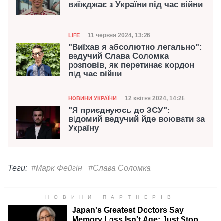
виїжджає з України під час війни
Категорія
Дата публікації
11 червня 2024, 13:26
LIFE
"Виїхав я абсолютно легально":
ведучий Слава Соломка
розповів, як перетинає кордон
під час війни
Категорія
Дата публікації
12 квітня 2024, 14:28
НОВИНИ УКРАЇНИ
"Я приєднуюсь до ЗСУ":
відомий ведучий йде воювати за
Україну
Теги:
#Марк Фейгін
#Слава Соломка