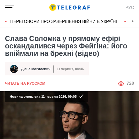
РУС
ПЕРЕГОВОРИ ПРО ЗАВЕРШЕННЯ ВІЙНИ В УКРАЇНІ
КОН
Слава Соломка у прямому ефірі
оскандалився через Фейгіна: його
впіймали на брехні (відео)
Діана Могилєвич
11 червня, 08:46
Автор
Дата публікації
АВТОР
728
ЧИТАТЬ НА РУССКОМ
Новина оновлена 11 червня 2026, 09:05