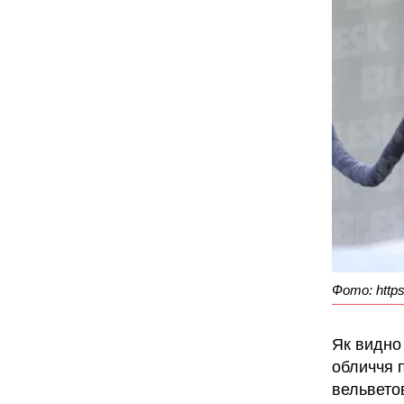
Фото: https
Як видно 
обличчя 
вельветов