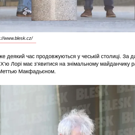
://www.blesk.cz/
же деякий час продовжуються у чеській столиці. За 
Х’ю Лорі має з’явитися на знімальному майданчику р
Меттью Макфадьєном.