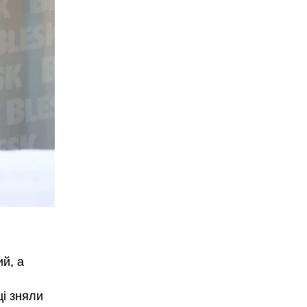
ий, а
ці зняли