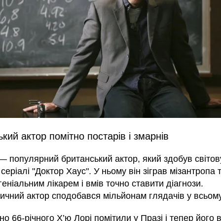
кий актор помітно постарів і змарнів
 — популярний британський актор, який здобув світов
 серіалі "Доктор Хаус". У ньому він зіграв мізантропа т
геніальним лікарем і вмів точно ставити діагнози.
чний актор сподобався мільйонам глядачів у всьому 
 66-річного Х’ю Лорі помітили у Празі і тепер його 