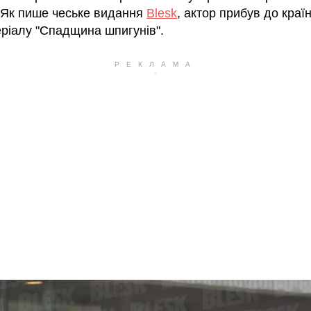
. Як пише чеське видання
Blesk
, актор прибув до краї
еріалу "Спадщина шпигунів".