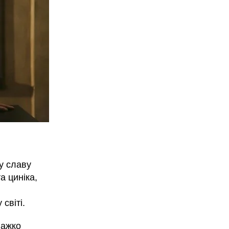
у славу
а циніка,
світі.
важко