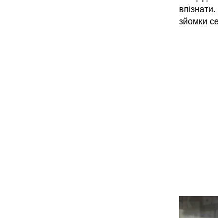
впізнати
зйомки с