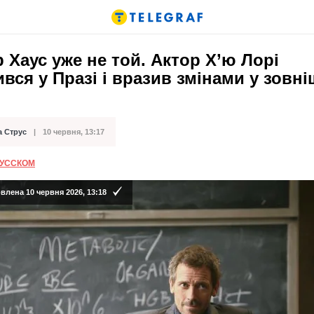
 Хаус уже не той. Актор Х’ю Лорі
ився у Празі і вразив змінами у зовні
а Струс
10 червня, 13:17
ації
РУССКОМ
лена 10 червня 2026, 13:18