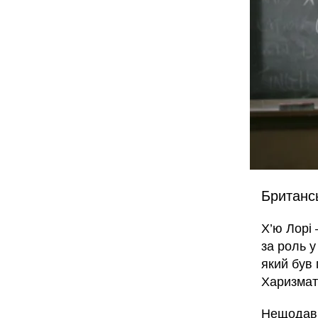
Британсь
Х’ю Лорі
за роль у
який був 
Харизмати
Нещодавно