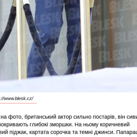
://www.blesk.cz/
на фото, британський актор сильно постарів, він сив
покривають глибокі зморшки. На ньому коричневий
ий піджак, картата сорочка та темні джинси. Папара