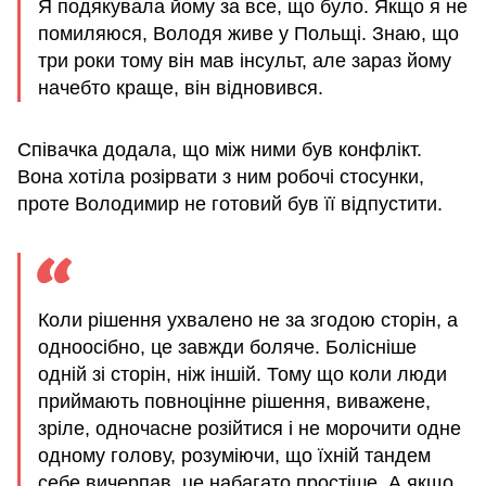
Я подякувала йому за все, що було. Якщо я не
помиляюся, Володя живе у Польщі. Знаю, що
три роки тому він мав інсульт, але зараз йому
начебто краще, він відновився.
Співачка додала, що між ними був конфлікт.
Вона хотіла розірвати з ним робочі стосунки,
проте Володимир не готовий був її відпустити.
Коли рішення ухвалено не за згодою сторін, а
одноосібно, це завжди боляче. Болісніше
одній зі сторін, ніж іншій. Тому що коли люди
приймають повноцінне рішення, виважене,
зріле, одночасне розійтися і не морочити одне
одному голову, розуміючи, що їхній тандем
себе вичерпав, це набагато простіше. А якщо