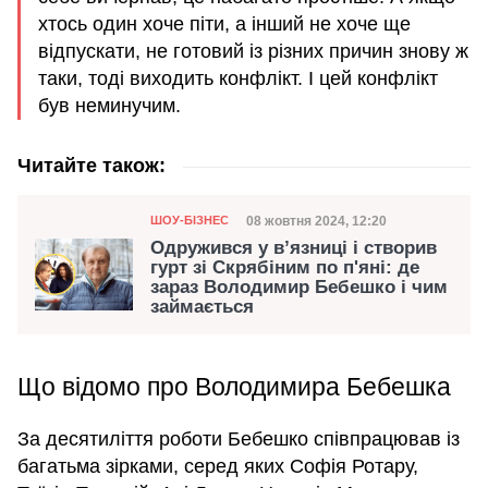
хтось один хоче піти, а інший не хоче ще
відпускати, не готовий із різних причин знову ж
таки, тоді виходить конфлікт. І цей конфлікт
був неминучим.
Читайте також:
Категорія
Дата публікації
08 жовтня 2024, 12:20
ШОУ-БІЗНЕС
Одружився у в’язниці і створив
гурт зі Скрябіним по п'яні: де
зараз Володимир Бебешко і чим
займається
Що відомо про Володимира Бебешка
За десятиліття роботи Бебешко співпрацював із
багатьма зірками, серед яких Софія Ротару,