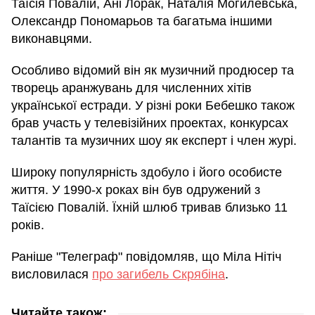
Таїсія Повалій, Ані Лорак, Наталія Могилевська,
Олександр Пономарьов та багатьма іншими
виконавцями.
Особливо відомий він як музичний продюсер та
творець аранжувань для численних хітів
української естради. У різні роки Бебешко також
брав участь у телевізійних проектах, конкурсах
талантів та музичних шоу як експерт і член журі.
Широку популярність здобуло і його особисте
життя. У 1990-х роках він був одружений з
Таїсією Повалій. Їхній шлюб тривав близько 11
років.
Раніше "Телеграф" повідомляв, що Міла Нітіч
висловилася
про загибель Скрябіна
.
Читайте також: