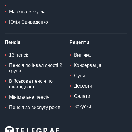
Мар'яна Безугла
Юлія Свириденко
Пенсія
Рецепти
13 пенсія
Випічка
Пенсія по інвалідності 2
Консервація
група
Супи
Військова пенсія по
Десерти
інвалідності
Салати
Мінімальна пенсія
Закуски
Пенсія за вислугу років