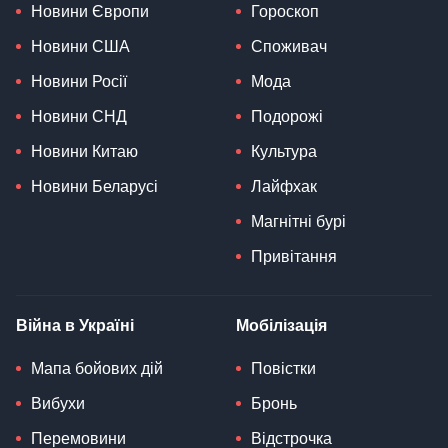
Новини Європи
Гороскоп
Новини США
Споживач
Новини Росії
Мода
Новини СНД
Подорожі
Новини Китаю
Культура
Новини Беларусі
Лайфхак
Магнітні бурі
Привітання
Війна в Україні
Мобілізація
Мапа бойових дій
Повістки
Вибухи
Бронь
Перемовини
Відстрочка