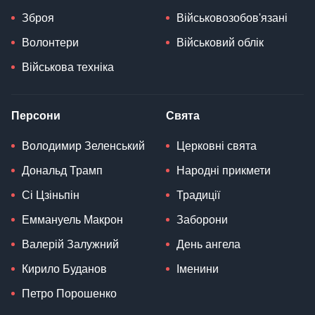
Зброя
Військовозобов'язані
Волонтери
Військовий облік
Військова техніка
Персони
Свята
Володимир Зеленський
Церковні свята
Дональд Трамп
Народні прикмети
Сі Цзіньпін
Традиції
Еммануель Макрон
Заборони
Валерій Залужний
День ангела
Кирило Буданов
Іменини
Петро Порошенко