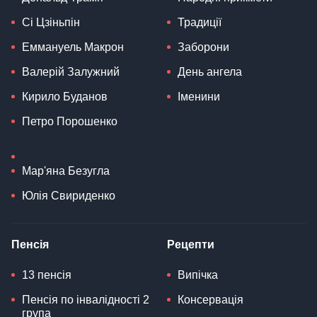
Сі Цзіньпін
Традиції
Еммануель Макрон
Заборони
Валерій Залужний
День ангела
Кирило Буданов
Іменини
Петро Порошенко
Мар'яна Безугла
Юлія Свириденко
Пенсія
Рецепти
13 пенсія
Випічка
Пенсія по інвалідності 2
Консервація
група