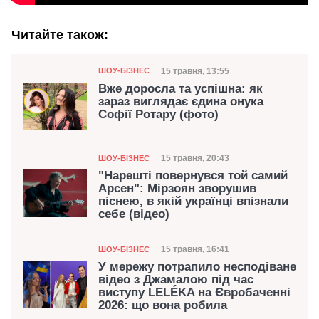
Читайте також:
Категорія
Дата публікації
15 травня, 13:55
ШОУ-БІЗНЕС
Вже доросла та успішна: як
зараз виглядає єдина онука
Софії Ротару (фото)
Категорія
Дата публікації
15 травня, 20:43
ШОУ-БІЗНЕС
"Нарешті повернувся той самий
Арсен": Мірзоян зворушив
піснею, в якій українці впізнали
себе (відео)
Категорія
Дата публікації
15 травня, 16:41
ШОУ-БІЗНЕС
У мережу потрапило несподіване
відео з Джамалою під час
виступу LELÉKA на Євробаченні
2026: що вона робила