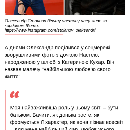
Олександр Стоянов більшу частину часу живе за
кордоном. Фото:
https://www.instagram.com/stoianov_oleksandr/
А днями Олександр поділився у соцмережі
зворушливими фото з дочкою Настею,
народженою у шлюбі з Катериною Кухар. Він
назвав малечу "найбільшою любов’ю свого
життя".
Моя найважливіша роль у цьому світі – бути
батьком. Бачити, як донька росте, як
формується її характер, як вона пізнає всесвіт
– для мене найбільший дар. Любов усього