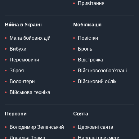
Привітання
Війна в Україні
Мобілізація
Мапа бойових дій
Повістки
Вибухи
Бронь
Перемовини
Відстрочка
Зброя
Військовозобов'язані
Волонтери
Військовий облік
Військова техніка
Персони
Свята
Володимир Зеленський
Церковні свята
Дональд Трамп
Народні прикмети