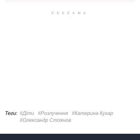
Теги:
#Діти
#Розлучення
#Катерина Кухар
#Олександр Стоянов