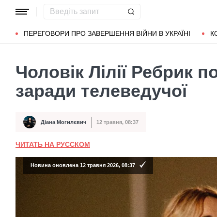
Популярні запити
Маріуполь
Донбас
Зеленський
Л
ПЕРЕГОВОРИ ПРО ЗАВЕРШЕННЯ ВІЙНИ В УКРАЇНІ
К
Чоловік Лілії Ребрик 
заради телеведучої
Діана Могилєвич
12 травня, 08:37
Автор
Дата публікації
ЧИТАТЬ НА РУССКОМ
Новина оновлена 12 травня 2026, 08:37