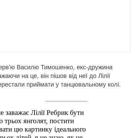
ерв’ю Василю Тимошенко, екс-дружина
жаючи на це, він пішов від неї до Лілії
перестали приймати у танцювальному колі.
не заважає Лілії Ребрик бути
трьох янголят, постити
вати цю картинку ідеального
рьох дітей, я не знаю, як це