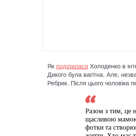
Як
поділилася
Холоденко в інт
Дикого була вагітна. Але, незва
Ребрик. Після цього чоловіка 
Разом з тим, це 
щасливою мамою 
фотки та створю
життя. Хто має т