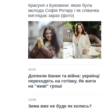
Красуня з Буковини: якою була
молода Софія Ротару і як співачка
виглядає зараз (фото)
Дата публікації
15:01
Допекли банки та війна: українці
переходять на готівку. Як жити
на "живі" гроші
Дата публікації
14:59
Зима вже не буде як колись?