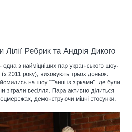
 Лілії Ребрик та Андрія Дикого
— одна з найміцніших пар українського шоу-
в (з 2011 року), виховують трьох доньок:
айомились на шоу "Танці із зірками", де були
и зіграли весілля. Пара активно ділиться
соцмережах, демонструючи міцні стосунки.