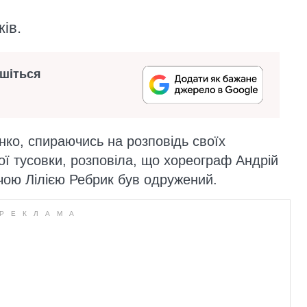
ів.
ишіться
нко, спираючись на розповідь своїх
ї тусовки, розповіла, що хореограф Андрій
учою Лілією Ребрик був одружений.