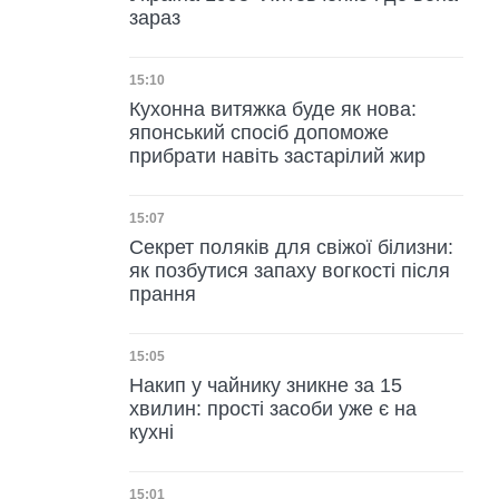
зараз
Дата публікації
15:10
Кухонна витяжка буде як нова:
японський спосіб допоможе
прибрати навіть застарілий жир
Дата публікації
15:07
Секрет поляків для свіжої білизни:
як позбутися запаху вогкості після
прання
Дата публікації
15:05
Накип у чайнику зникне за 15
хвилин: прості засоби уже є на
кухні
Дата публікації
15:01