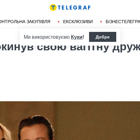
ендліз
Херсон
ОНТРОЛЬНА ЗАКУПІВЛЯ
ЕКСКЛЮЗИВИ
БІЗНЕСТЕЛЕГР
Ми використовуємо
Куки
!
Добре
покинув свою вагітну дру