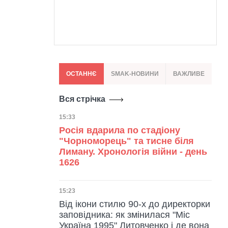
ОСТАННЄ
SMAK-НОВИНИ
ВАЖЛИВЕ
Вся стрічка
Дата публікації
15:33
Росія вдарила по стадіону
"Чорноморець" та тисне біля
Лиману. Хронологія війни - день
1626
Дата публікації
15:23
Від ікони стилю 90-х до директорки
заповідника: як змінилася "Міс
Україна 1995" Литовченко і де вона