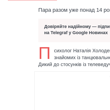
Пара разом уже понад 14 рок
Довіряйте надійному — підп
на Telegraf у Google Новинах
П
сихолог Наталія Холоде
знайомих із танцювально
Дикий до стосунків із телевед