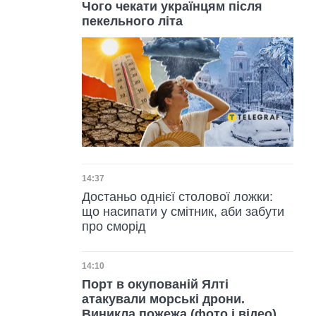
Чого чекати українцям після
пекельного літа
Дата публікації
14:37
Достаньо однієї столової ложки:
що насипати у смітник, аби забути
про сморід
Дата публікації
14:10
Порт в окупованій Ялті
атакували морські дрони.
Виникла пожежа (фото і відео)