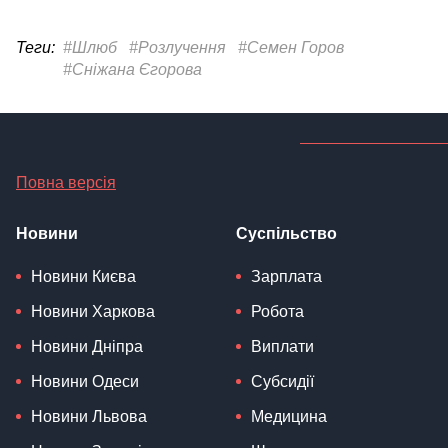
Теги:
#Шлюб
#Розлучення
#Семен Горов
#Сніжана Єгорова
Повна версія
Новини
Суспільство
Новини Києва
Зарплата
Новини Харкова
Робота
Новини Дніпра
Виплати
Новини Одеси
Субсидії
Новини Львова
Медицина