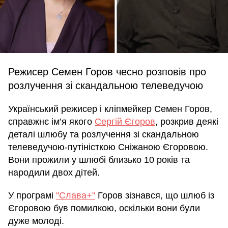
Режисер Семен Горов чесно розповів про
розлучення зі скандальною телеведучою
Український режисер і кліпмейкер Семен Горов,
справжнє ім’я якого
Сергій Єгоров
, розкрив деякі
деталі шлюбу та розлучення зі скандальною
телеведучою-путіністкою Сніжаною Єгоровою.
Вони прожили у шлюбі близько 10 років та
народили двох дітей.
У програмі
"Слава+"
Горов зізнався, що шлюб із
Єгоровою був помилкою, оскільки вони були
дуже молоді.