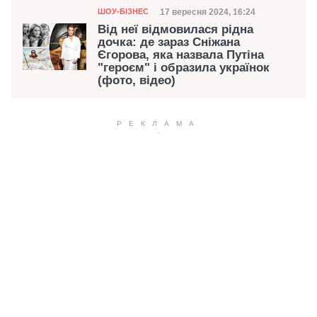
Категорія
Дата публікації
17 вересня 2024, 16:24
ШОУ-БІЗНЕС
Від неї відмовилася рідна
дочка: де зараз Сніжана
Єгорова, яка назвала Путіна
"героєм" і образила українок
(фото, відео)