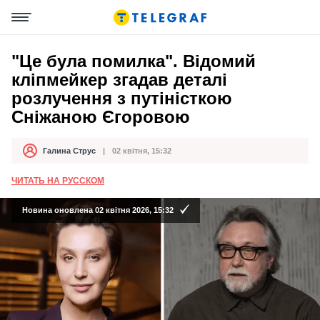
"Це була помилка". Відомий
кліпмейкер згадав деталі
розлучення з путіністкою
Сніжаною Єгоровою
Галина Струс
02 квітня, 15:32
Автор
Дата публікації
ЧИТАТЬ НА РУССКОМ
Новина оновлена 02 квітня 2026, 15:32