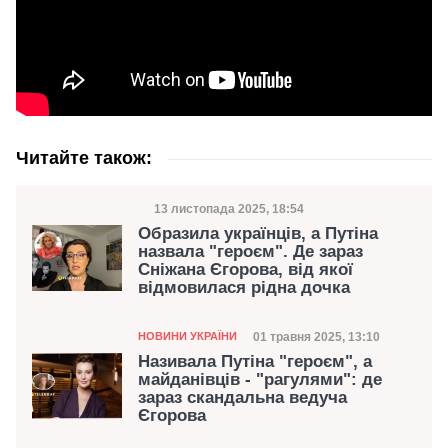
Читайте також:
Дата публікації
13 листопада 2025, 18:54
Категорія
Образила українців, а Путіна
назвала "героєм". Де зараз
Сніжана Єгорова, від якої
відмовилася рідна дочка
Категорія
Дата публікації
01 травня 2025, 13:10
НОВИНИ УКРАЇНИ
Називала Путіна "героєм", а
майданівців - "рагулями": де
зараз скандальна ведуча
Єгорова