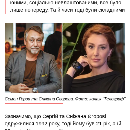
юними, соціально невлаштованими, все було
лише попереду. Та й часи тоді були складними
Семен Горов та Сніжана Єгорова. Фото: колаж "Телеграф"
Зазначимо, що Сергій та Сніжана Єгорові
одружилися 1992 року, тоді йому був 21 рік, а їй