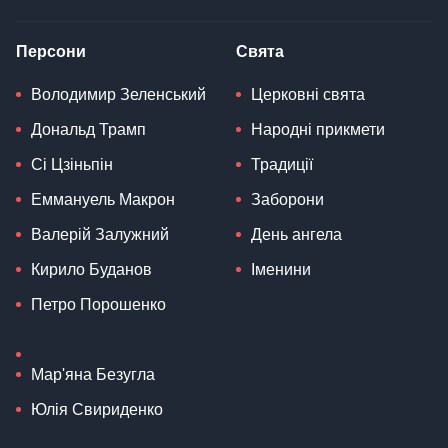
Персони
Свята
Володимир Зеленський
Церковні свята
Дональд Трамп
Народні прикмети
Сі Цзіньпін
Традиції
Еммануель Макрон
Заборони
Валерій Залужний
День ангела
Кирило Буданов
Іменини
Петро Порошенко
Мар'яна Безугла
Юлія Свириденко