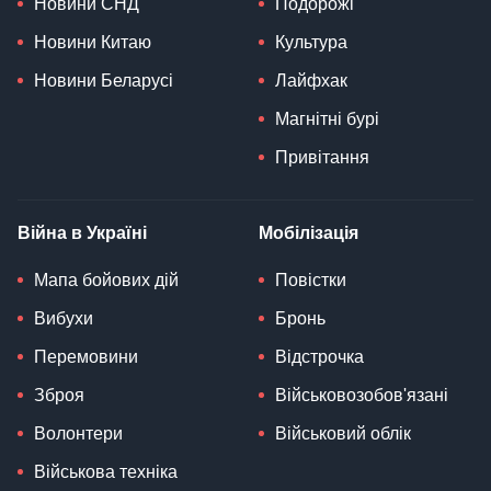
Новини СНД
Подорожі
Новини Китаю
Культура
Новини Беларусі
Лайфхак
Магнітні бурі
Привітання
Війна в Україні
Мобілізація
Мапа бойових дій
Повістки
Вибухи
Бронь
Перемовини
Відстрочка
Зброя
Військовозобов'язані
Волонтери
Військовий облік
Військова техніка