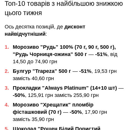
Топ-10 товарів з найбільшою знижкою
цього тижня
Ось десятка позицій, де
дисконт
найвідчутніший
:
Морозиво "Рудь" 100% (70 г, 90 г, 500 г),
"Рудь Чорниця-ожина" 500 г
—
-51%
, від
14,50 до 74,90 грн
Булгур "Trapeza" 500 г
—
-51%
, 19,53 грн
замість 40,60 грн
Прокладки "Always Platinum" (14+10 шт)
—
-50%
, 125,91 грн замість 255,90 грн
Морозиво "Хрещатик" пломбір
фісташковий (70 г)
—
-50%
, 17,90 грн
замість 35,90 грн
Шоколад "Рошен Білий Пористий