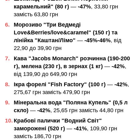
карамельний" (80 г)
—
-47%
, 33,80 грн
замість 63,80 грн
Морозиво "Три Ведмеді
Love&Berries/love&caramel" (150 г) та
лінійка "Каштан/Лімо"
—
-45%-46%
, від
22,90 до 39,90 грн
Кава "Jacobs Monarch" розчинна (190-200
г), мелена (230 г), в зернах (1 кг)
—
-42%
,
від 139,90 до 649,90 грн
Ікра форелі "Fish Factory" (100 г)
—
-42%
,
275,67 грн замість 479,90 грн
Мінеральна вода "Поляна Купель" (0,5 л
скло)
—
-42%
, 25,65 грн замість 44,80 грн
Крабові палички "Водний Світ"
заморожені (520 г)
—
-41%
, 109,90 грн
замість 186,70 грн