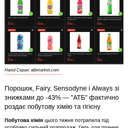
Напої Скрин: atbmarket.com
Порошок, Fairy, Sensodyne і Always зі
знижками до -43% — "АТБ" фактично
роздає побутову хімію та гігієну
Побутова хімія
цього тижня потрапила під
особливо сильний розпродаж. Гель для прання