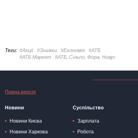
Теги:
#Акції
#Знижки
#Економія
#АТБ
#АТБ Маркет
#АТБ, Сільпо, Фора, Новус
Повна версія
Новини
Суспільство
Новини Києва
Зарплата
Новини Харкова
Робота