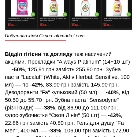
Побутова хімія Скрин: atbmarket.com
Відділ гігієни та догляду
теж насичений
акціями. Прокладки "Always Platinum" (14+10 шт)
—
-50%
, 125,91 грн замість 255,90 грн. Зубна
паста "Lacalut" (White, Aktiv Herbal, Sensitive, 100
мл) — по
-42%
, 83,90 грн замість 145,90 грн.
Дезодоранти "Fa" кульковий (50 мл) —
-40%
, від
50,50 до 55,70 грн. Зубна паста "Sensodyne"
(різні види) —
-38%
, від 86,90 до 111,00 грн.
Флос-зубочистки "Своя Лінія" (50 шт) —
-43%
,
22,86 грн замість 40,80 грн. Гель для душу "Fa
Men", 400 мл, —
-38%
, 106,00 грн замість 172,90