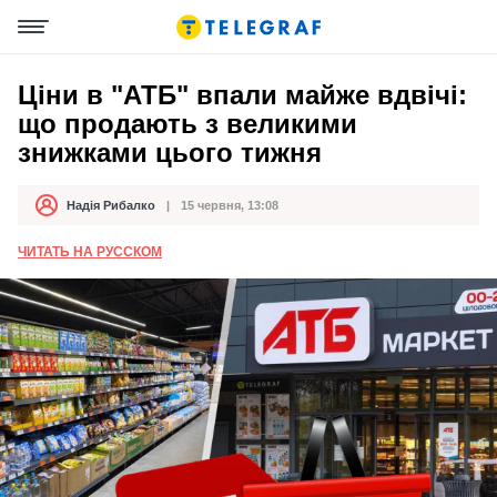
Ціни в "АТБ" впали майже вдвічі:
що продають з великими
знижками цього тижня
Надія Рибалко
15 червня, 13:08
Автор
Дата публікації
ЧИТАТЬ НА РУССКОМ