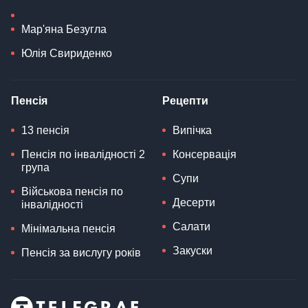
Мар'яна Безугла
Юлія Свириденко
Пенсія
Рецепти
13 пенсія
Випічка
Пенсія по інвалідності 2
Консервація
група
Супи
Військова пенсія по
Десерти
інвалідності
Салати
Мінімальна пенсія
Закуски
Пенсія за вислугу років