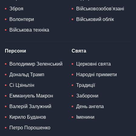
Зброя
Військовозобов'язані
Волонтери
Військовий облік
Військова техніка
Персони
Свята
Володимир Зеленський
Церковні свята
Дональд Трамп
Народні прикмети
Сі Цзіньпін
Традиції
Еммануель Макрон
Заборони
Валерій Залужний
День ангела
Кирило Буданов
Іменини
Петро Порошенко