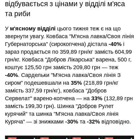
відбувається з цінами у відділі м'яса
та риби
У
м'ясному відділі
цього тижня теж є на що
звернути увагу. Ковбаса "М'ясна лавка/Своя лінія
Губернаторська" (сирокопчена) дістала
-40%
і
зараз продається по 359,89 грн/кг замість 604,99
грн/кг. Ковбаса "Добров Лікарська" варена, 500 г,
коштує 125,50 грн замість 209,80 грн — теж
-40%
. Сардельки "М'ясна лавка/Своя лінія З
сиром" подешевшали на
35%
(218,89 грн/кг
замість 337,59 грн/кг), ковбаса "Добров
Сервелат" варено-копчена — на
33%
(132,89 грн
замість 199,30 грн). Шинка "Добров Рулет
курячий" та шинка "М'ясна лавка/Своя лінія
Куряча" — зі знижками
-30%
та
-32%
відповідно.