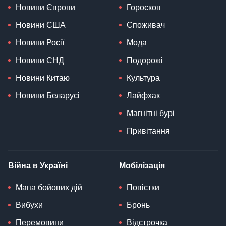
Новини Європи
Гороскоп
Новини США
Споживач
Новини Росії
Мода
Новини СНД
Подорожі
Новини Китаю
Культура
Новини Беларусі
Лайфхак
Магнітні бурі
Привітання
Війна в Україні
Мобілізація
Мапа бойових дій
Повістки
Вибухи
Бронь
Перемовини
Відстрочка