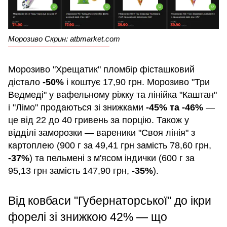
Морозиво Скрин: atbmarket.com
Морозиво "Хрещатик" пломбір фісташковий
дістало
-50%
і коштує 17,90 грн. Морозиво "Три
Ведмеді" у вафельному ріжку та лінійка "Каштан"
і "Лімо" продаються зі знижками
-45% та -46%
—
це від 22 до 40 гривень за порцію. Також у
відділі заморозки — вареники "Своя лінія" з
картоплею (900 г за 49,41 грн замість 78,60 грн,
-37%
) та пельмені з м'ясом індички (600 г за
95,13 грн замість 147,90 грн,
-35%
).
Від ковбаси "Губернаторської" до ікри
форелі зі знижкою 42% — що