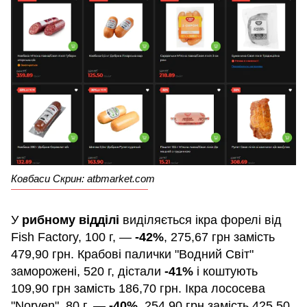
Ковбаси Скрин: atbmarket.com
У
рибному відділі
виділяється ікра форелі від
Fish Factory, 100 г, —
-42%
, 275,67 грн замість
479,90 грн. Крабові палички "Водний Світ"
заморожені, 520 г, дістали
-41%
і коштують
109,90 грн замість 186,70 грн. Ікра лососева
"Norven", 80 г, —
-40%
, 254,90 грн замість 425,50