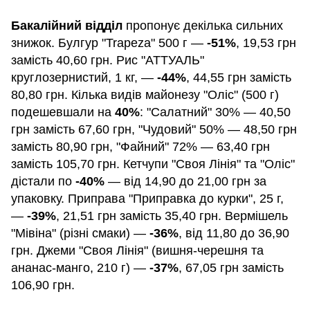
Бакалійний відділ
пропонує декілька сильних
знижок. Булгур "Trapeza" 500 г —
-51%
, 19,53 грн
замість 40,60 грн. Рис "АТТУАЛЬ"
круглозернистий, 1 кг, —
-44%
, 44,55 грн замість
80,80 грн. Кілька видів майонезу "Оліс" (500 г)
подешевшали на
40%
: "Салатний" 30% — 40,50
грн замість 67,60 грн, "Чудовий" 50% — 48,50 грн
замість 80,90 грн, "Файний" 72% — 63,40 грн
замість 105,70 грн. Кетчупи "Своя Лінія" та "Оліс"
дістали по
-40%
— від 14,90 до 21,00 грн за
упаковку. Приправа "Приправка до курки", 25 г,
—
-39%
, 21,51 грн замість 35,40 грн. Вермішель
"Мівіна" (різні смаки) —
-36%
, від 11,80 до 36,90
грн. Джеми "Своя Лінія" (вишня-черешня та
ананас-манго, 210 г) —
-37%
, 67,05 грн замість
106,90 грн.