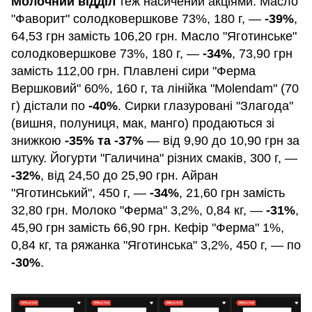
Молочний відділ
теж насичений акціями. Масло
"Фаворит" солодковершкове 73%, 180 г, —
-39%
,
64,53 грн замість 106,20 грн. Масло "Яготинське"
солодковершкове 73%, 180 г, —
-34%
, 73,90 грн
замість 112,00 грн. Плавлені сири "Ферма
Вершковий" 60%, 160 г, та лінійка "Molendam" (70
г) дістали по
-40%
. Сирки глазуровані "Злагода"
(вишня, полуниця, мак, манго) продаються зі
знижкою
-35% та -37%
— від 9,90 до 10,90 грн за
штуку. Йогурти "Галичина" різних смаків, 300 г, —
-32%
, від 24,50 до 25,90 грн. Айран
"Яготинський", 450 г, —
-34%
, 21,60 грн замість
32,80 грн. Молоко "Ферма" 3,2%, 0,84 кг, —
-31%
,
45,90 грн замість 66,90 грн. Кефір "Ферма" 1%,
0,84 кг, та ряжанка "Яготинська" 3,2%, 450 г, — по
-30%
.