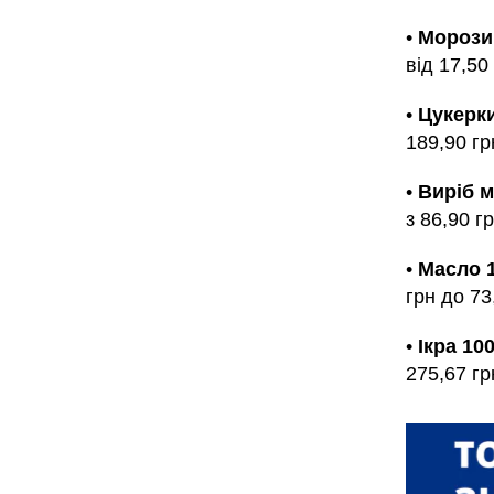
•
Морозив
від 17,50
•
Цукерки
189,90 гр
•
Виріб м
з 86,90 г
•
Масло 
грн до 73
•
Ікра 10
275,67 гр