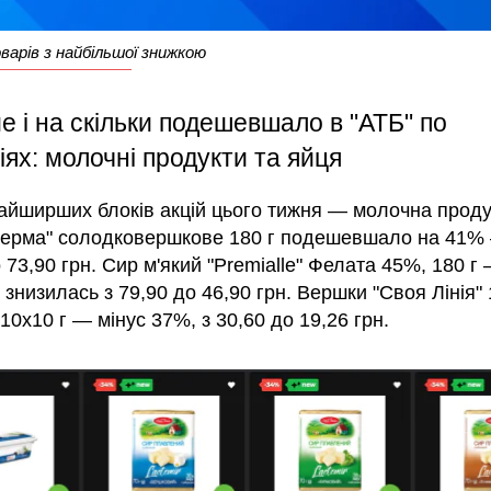
арів з найбільшої знижкою
 і на скільки подешевшало в "АТБ" по
іях: молочні продукти та яйця
найширших блоків акцій цього тижня — молочна проду
ерма" солодковершкове 180 г подешевшало на 41%
 73,90 грн. Сир м'який "Premialle" Фелата 45%, 180 г
 знизилась з 79,90 до 46,90 грн. Вершки "Своя Лінія"
10х10 г — мінус 37%, з 30,60 до 19,26 грн.