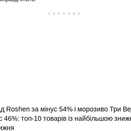
д Roshen за мінус 54% і морозиво Три Ве
с 46%: топ-10 товарів із найбільшою зни
тижня