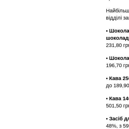
Найбільші
відділі з
•
Шоколад
шоколад
231,80 гр
•
Шоколад
196,70 гр
•
Кава 25
до 189,90
•
Кава 14
501,50 гр
•
Засіб д
48%, з 59