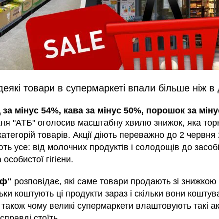
деякі товари в супермаркеті впали більше ніж в
за мінус 54%, кава за мінус 50%, порошок за мін
жня "АТБ" оголосив масштабну хвилю знижок, яка тор
категорій товарів. Акції діють переважно до 2 червня
ть усе: від молочних продуктів і солодощів до засоб
 особистої гігієни.
аф"
розповідає, які саме товари продають зі знижкою
ьки коштують ці продукти зараз і скільки вони кошту
 також чому великі супермаркети влаштовують такі акц
справді стоїть.