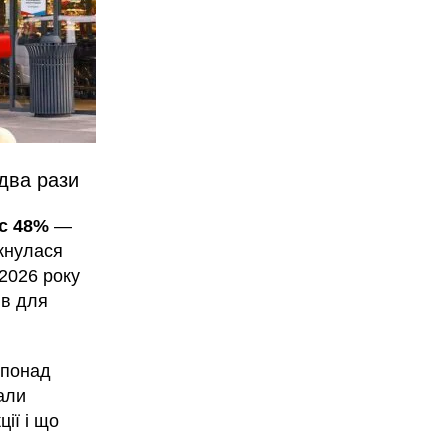
 два рази
ус 48%
—
кнулася
 2026 року
ів для
 понад
вали
ії і що