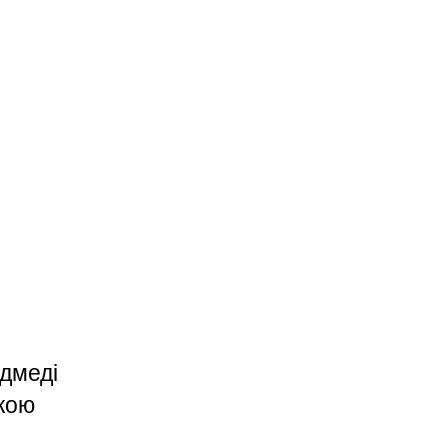
дмеді
жкою