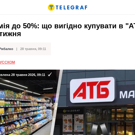
ія до 50%: що вигідно купувати в "А
 тижня
 Рибалко
28 травня, 09:11
ації
РУССКОМ
лена 28 травня 2026, 09:11