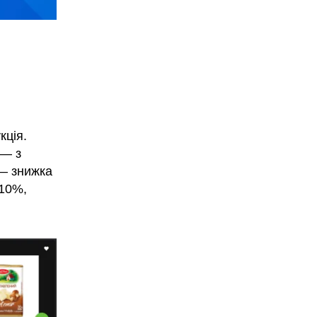
кція.
 — з
 — знижка
 10%,