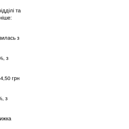
ідділі та
ніше:
зилась з
, з
4,50 грн
, з
ижка