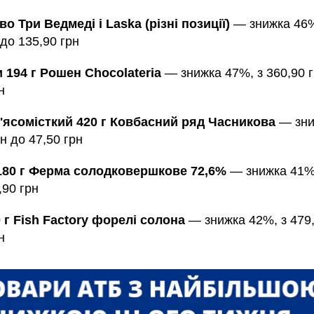
о Три Ведмеді і Laska (різні позиції)
— знижка 46%
 до 135,90 грн
 194 г Рошен Chocolateria
— знижка 47%, з 360,90 г
н
'ясомісткий 420 г Ковбасний ряд Часникова
— зни
рн до 47,50 грн
180 г Ферма солодковершкове 72,6%
— знижка 41%,
,90 грн
0 г Fish Factory форелі солона
— знижка 42%, з 479,
н