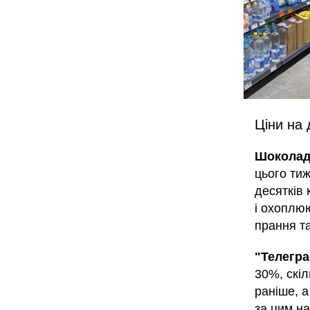
Ціни на 
Шоколад 
цього ти
десятків 
і охоплюю
прання та
"Телегр
30%, скіл
раніше, а
за цим на