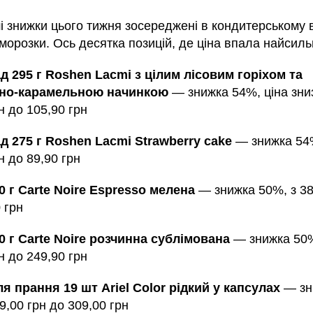
 знижки цього тижня зосереджені в кондитерському в
аморозки. Ось десятка позицій, де ціна впала найсиль
 295 г Roshen Lacmi з цілим лісовим горіхом та
но-карамельною начинкою
— знижка 54%, ціна зни
н до 105,90 грн
 275 г Roshen Lacmi Strawberry cake
— знижка 54%
н до 89,90 грн
0 г Carte Noire Espresso мелена
— знижка 50%, з 38
 грн
0 г Carte Noire розчинна сублімована
— знижка 50%
н до 249,90 грн
ля прання 19 шт Ariel Color рідкий у капсулах
— зн
9,00 грн до 309,00 грн