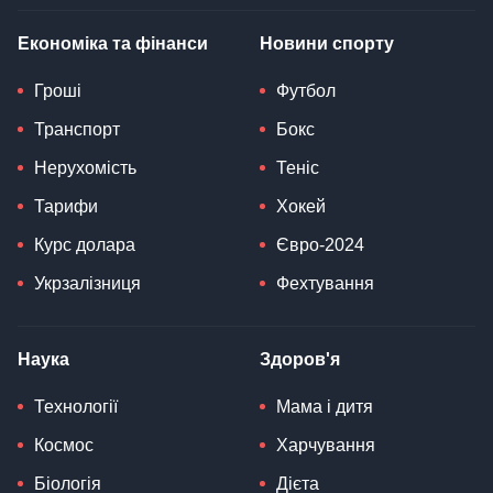
Економіка та фінанси
Новини спорту
Гроші
Футбол
Транспорт
Бокс
Нерухомість
Теніс
Тарифи
Хокей
Курс долара
Євро-2024
Укрзалізниця
Фехтування
Наука
Здоров'я
Технології
Мама і дитя
Космос
Харчування
Біологія
Дієта