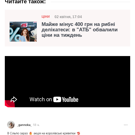
Читайте також:
Категорія
Дата публікації
02 квітня, 17:04
ЦІНИ
Майже мінус 400 грн на рибні
делікатеси: в "АТБ" обвалили
ціни на тиждень