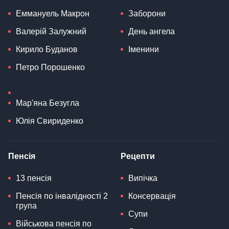
Еммануель Макрон
Заборони
Валерій Залужний
День ангела
Кирило Буданов
Іменини
Петро Порошенко
Мар'яна Безугла
Юлія Свириденко
Пенсія
Рецепти
13 пенсія
Випічка
Пенсія по інвалідності 2
Консервація
група
Супи
Військова пенсія по