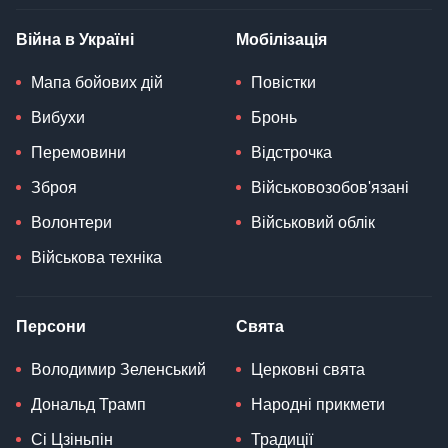
Війна в Україні
Мобілізація
Мапа бойових дій
Повістки
Вибухи
Бронь
Перемовини
Відстрочка
Зброя
Військовозобов'язані
Волонтери
Військовий облік
Військова техніка
Персони
Свята
Володимир Зеленський
Церковні свята
Дональд Трамп
Народні прикмети
Сі Цзіньпін
Традиції