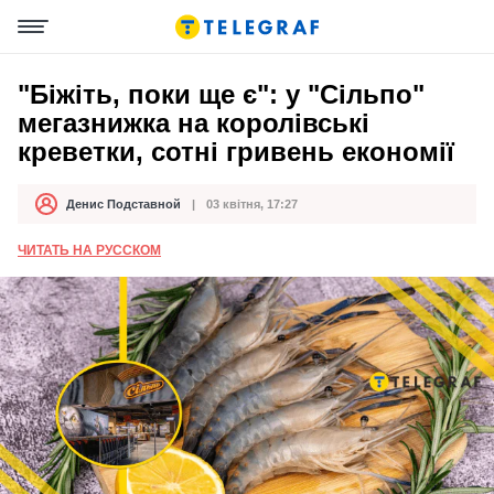
"Біжіть, поки ще є": у "Сільпо"
мегазнижка на королівські
креветки, сотні гривень економії
Денис Подставной
03 квітня, 17:27
Автор
Дата публікації
ЧИТАТЬ НА РУССКОМ