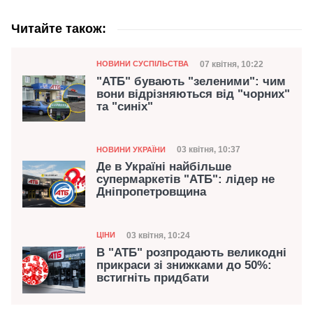
Читайте також:
Категорія
Дата публікації
07 квітня, 10:22
НОВИНИ СУСПІЛЬСТВА
"АТБ" бувають "зеленими": чим
вони відрізняються від "чорних"
та "синіх"
Категорія
Дата публікації
03 квітня, 10:37
НОВИНИ УКРАЇНИ
Де в Україні найбільше
супермаркетів "АТБ": лідер не
Дніпропетровщина
Категорія
Дата публікації
03 квітня, 10:24
ЦІНИ
В "АТБ" розпродають великодні
прикраси зі знижками до 50%:
встигніть придбати