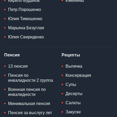
Кирилл Буданов
Именины
Петр Порошенко
Юлия Тимошенко
Марьяна Безуглая
Юлия Свириденко
Пенсия
Рецепты
13 пенсия
Выпечка
Пенсия по
Консервация
инвалидности 2 группа
Супы
Военная пенсия по
Десерты
инвалидности
Салаты
Минимальная пенсия
Закуски
Пенсия за выслугу лет