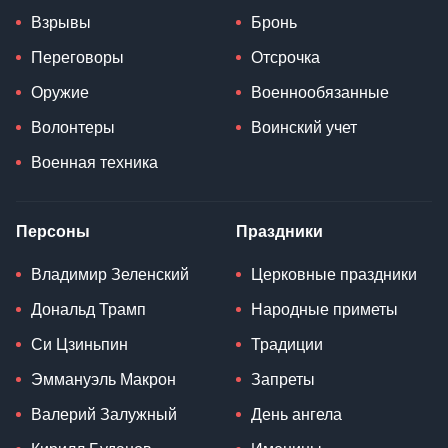
Взрывы
Бронь
Переговоры
Отсрочка
Оружие
Военнообязанные
Волонтеры
Воинский учет
Военная техника
Персоны
Праздники
Владимир Зеленский
Церковные праздники
Дональд Трамп
Народные приметы
Си Цзиньпин
Традиции
Эммануэль Макрон
Запреты
Валерий Залужный
День ангела