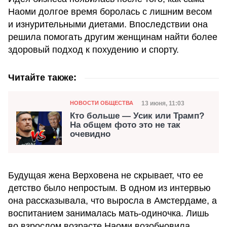
Наоми долгое время боролась с лишним весом
и изнурительными диетами. Впоследствии она
решила помогать другим женщинам найти более
здоровый подход к похудению и спорту.
Читайте также:
Категория
Дата публикации
13 июня, 11:03
НОВОСТИ ОБЩЕСТВА
Кто больше — Усик или Трамп?
На общем фото это не так
очевидно
Будущая жена Верховена не скрывает, что ее
детство было непростым. В одном из интервью
она рассказывала, что выросла в Амстердаме, а
воспитанием занималась мать-одиночка. Лишь
во взрослом возрасте Наоми возобновила