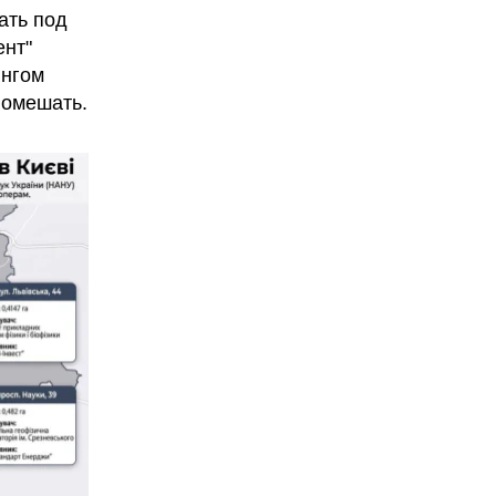
ать под
ент"
ингом
помешать.