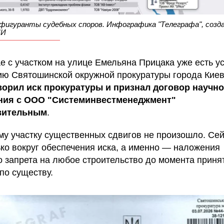
фигуранты судебных споров. Инфографика "Телеграфа", созда
ИИ
ае с участком на улице Емельяна Прицака уже есть у
ю Святошинской окружной прокуратуры города Кие
орил иск прокуратуры и признал договор научно
ния с ООО "Системинвестменеджмент"
вительным
.
му участку существенных сдвигов не произошло. Сей
ько вокруг обеспечения иска, а именно — наложения
о запрета на любое строительство до момента приня
по существу.