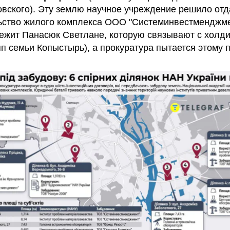
вского). Эту землю научное учреждение решило отд
ьство жилого комплекса ООО "Системинвестменджм
ежит Панасюк Светлане, которую связывают с холд
п семьи Копыстырь), а прокуратура пытается этому 