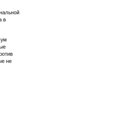
ональной
а в
вум
ные
ротив
ые не