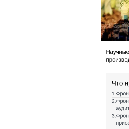
Научные
произво
Что н
Фрон
Фронт
ауди
Фрон
прио