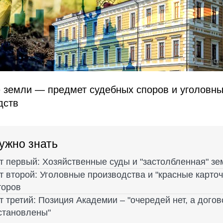
 земли — предмет судебных споров и уголовн
дств
ужно знать
т первый: Хозяйственные суды и "застолбленная" зе
 второй: Уголовные производства и "красные карточ
торов
т третий: Позиция Академии – "очередей нет, а дого
становлены"