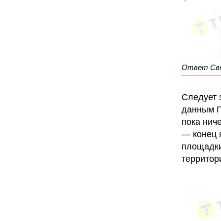
Ответ Свя
Следует 
данным Г
пока ниче
— конец 
площадки
территор