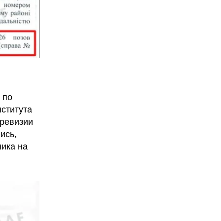
 по
ститута
 ревизии
ись,
ника на