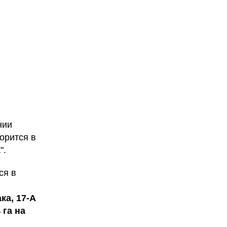
нии
орится в
".
ся в
ка, 17-А
 га на