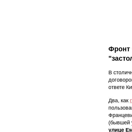
Фронт 
"засто
В столич
договоро
ответе К
Два, как
пользова
Францев
(бывшей 
улице Ем