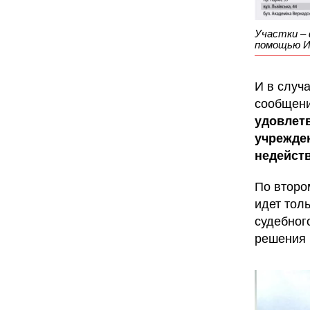
Участки – 
помощью 
И в случ
сообщени
удовлетв
учрежде
недейст
По второ
идет тол
судебног
решения 