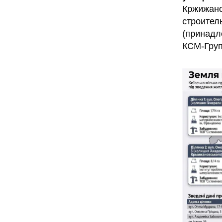
Кржижано
строител
(принадл
КСМ-Груп