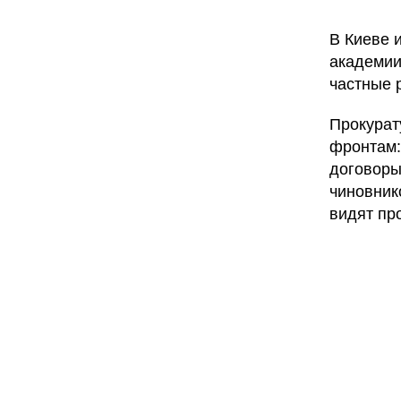
В Киеве 
академии
частные р
Прокурат
фронтам:
договоры
чиновник
видят пр