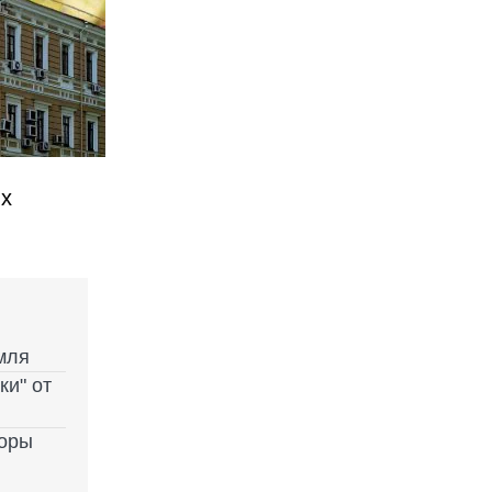
ых
мля
ки" от
воры