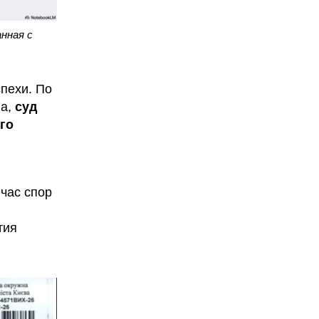
нная с
спехи. По
ва,
суд
го
час спор
тия