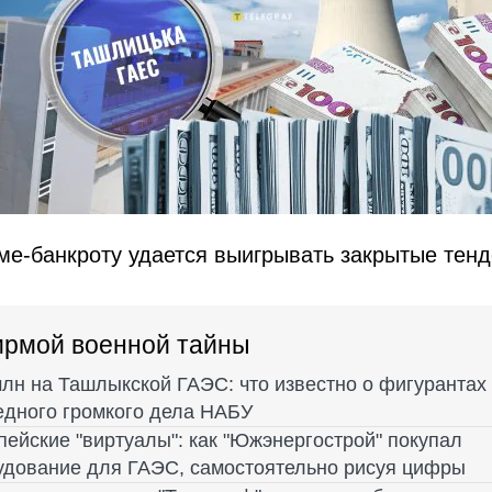
ме-банкроту удается выигрывать закрытые тен
ирмой военной тайны
млн на Ташлыкской ГАЭС: что известно о фигурантах
едного громкого дела НАБУ
пейские "виртуалы": как "Южэнергострой" покупал
удование для ГАЭС, самостоятельно рисуя цифры