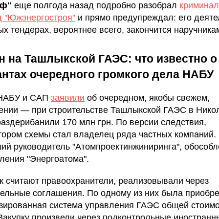
аф"
еще полгода назад подробно разобрал
кримина
д "Южэнергостроя"
и прямо предупреждал: его деяте
ых тендерах, вероятнее всего, закончится наручника
н на Ташлыкской ГАЭС: что известно о
нтах очередного громкого дела НАБУ
 НАБУ и САП
заявили
об очередном, якобы свежем,
ении — при строительстве Ташлыкской ГАЭС в Нико
раздерибанили 170 млн грн. По версии следствия,
тором схемы стал владелец ряда частных компаний.
ий руководитель "Атомпроектинжиниринга", обособл
ления "Энергоатома".
ак считают правоохранители, реализовывали через
ельные соглашения. По одному из них была приобр
зированная система управления ГАЭС общей стоим
 Закупку произвели через подконтрольные иностранн