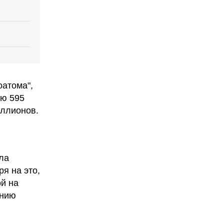
оатома",
ью 595
иллионов.
ла
ря на это,
ой на
ению