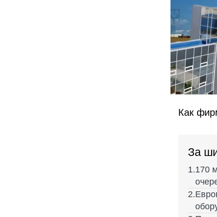
Как фир
За ш
170 
очер
Евро
обор