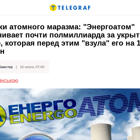
ки атомного маразма: "Энергоатом"
чивает почти полмиллиарда за укрыт
 которая перед этим "взула" его на 
рн
Хамстер
16 июня, 07:00
кации
АЇНСЬКОЮ