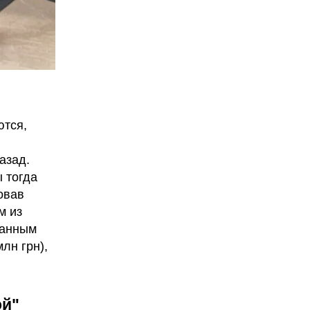
ются,
азад.
 тогда
овав
м из
ранным
лн грн),
ой"