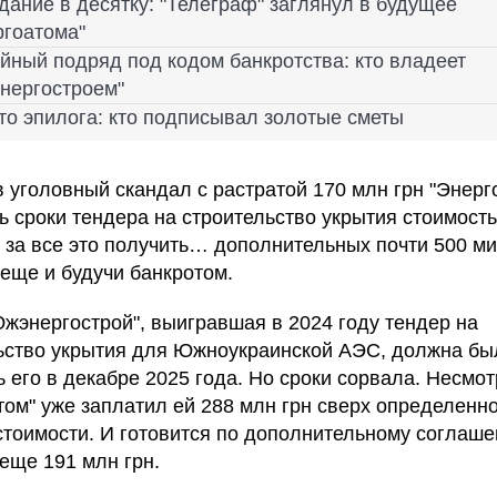
дание в десятку: "Телеграф" заглянул в будущее
ргоатома"
йный подряд под кодом банкротства: кто владеет
нергостроем"
то эпилога: кто подписывал золотые сметы
в уголовный скандал с растратой 170 млн грн "Энерг
ь сроки тендера на строительство укрытия стоимост
и за все это получить… дополнительных почти 500 м
 еще и будучи банкротом.
жэнергострой", выигравшая в 2024 году тендер на
ьство укрытия для Южноукраинской АЭС, должна бы
 его в декабре 2025 года. Но сроки сорвала. Несмот
том" уже заплатил ей 288 млн грн сверх определенн
стоимости. И готовится по дополнительному соглаш
 еще 191 млн грн.