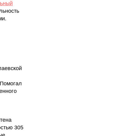
льный
льность
ми.
лаевской
 Помогал
енного
етена
остью 305
ые