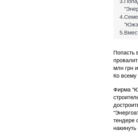
Попа
"Эне
Семе
"Южэ
Вмес
Попасть 
провалит
млн грн 
Ко всему
Фирма "Ю
строител
достроить
"Энергоа
тендере 
накинуть