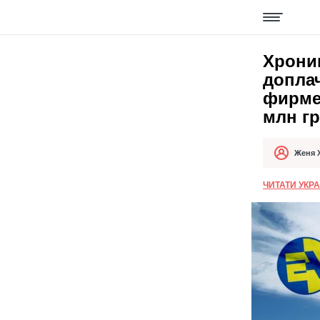
Хрони
допла
фирме,
млн г
Женя 
Автор
Дата публи
ЧИТАТИ УКР