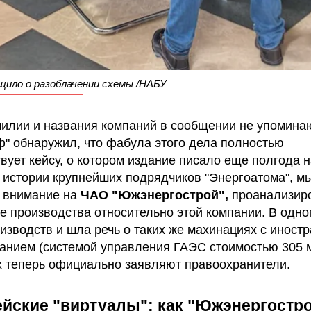
ило о разоблачении схемы /НАБУ
илии и названия компаний в сообщении не упомина
ф" обнаружил, что фабула этого дела полностью
твует кейсу, о котором издание писало еще полгода н
 истории крупнейших подрядчиков "Энергоатома", мы
 внимание на
ЧАО "Южэнергострой",
проанализир
е производства относительно этой компании. В одно
оизводств и шла речь о таких же махинациях с иност
анием (системой управления ГАЭС стоимостью 305 м
х теперь официально заявляют правоохранители.
йские "виртуалы": как "Южэнергостр