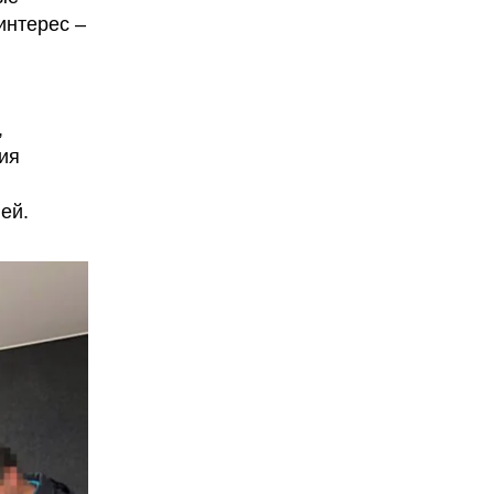
интерес –
,
ия
ей.