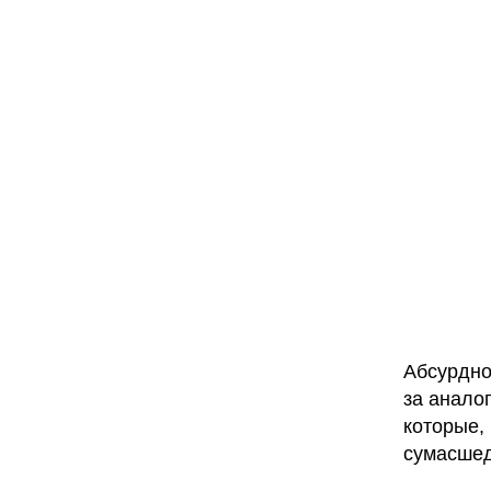
Абсурдно
за анало
которые,
сумасше