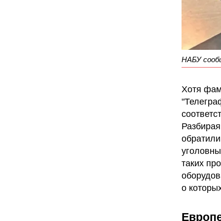
НАБУ сообщ
Хотя фам
"Телегра
соответс
Разбирая
обратили
уголовны
таких пр
оборудов
о которы
Европе