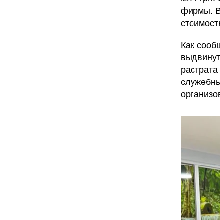
фирмы. В
стоимост
Как сооб
выдвинуто
растрата
служебны
организо