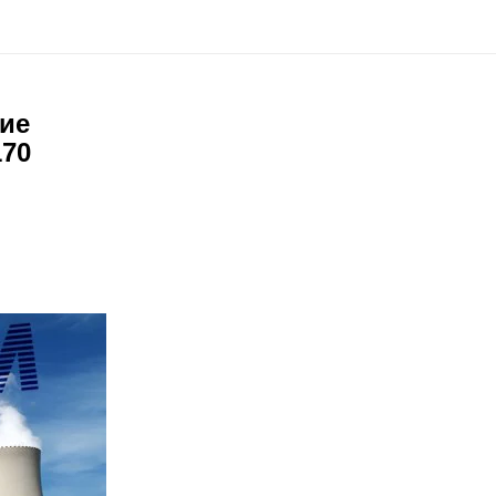
ие
170