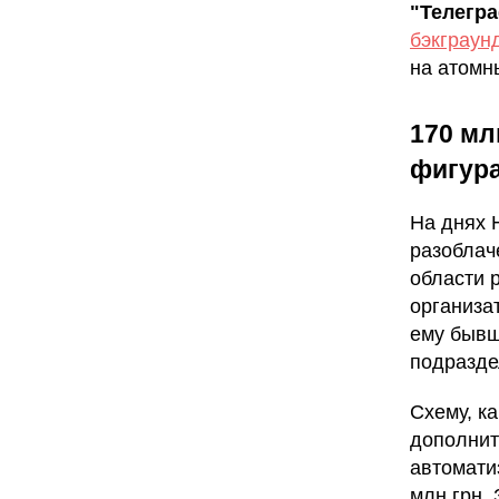
"Телегр
бэкграун
на атомн
170 мл
фигура
На днях
разоблач
области 
организа
ему бывш
подразде
Схему, к
дополнит
автомати
млн грн.