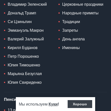
Владимир Зеленский
Церковные праздники
Дональд Трамп
Народные приметы
Си Цзиньпин
Традиции
Эммануэль Макрон
Запреты
Валерий Залужный
День ангела
Кирилл Буданов
Именины
Петр Порошенко
Юлия Тимошенко
Марьяна Безуглая
Юлия Свириденко
Пенсия
Рецепты
Мы используем
Куки
!
Хорошо
13 пенсия
Выпечка