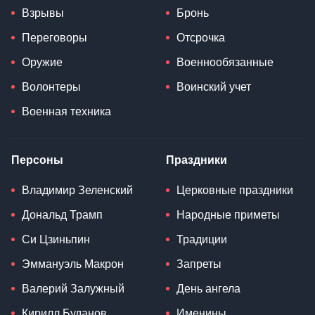
Взрывы
Бронь
Переговоры
Отсрочка
Оружие
Военнообязанные
Волонтеры
Воинский учет
Военная техника
Персоны
Праздники
Владимир Зеленский
Церковные праздники
Дональд Трамп
Народные приметы
Си Цзиньпин
Традиции
Эммануэль Макрон
Запреты
Валерий Залужный
День ангела
Кирилл Буданов
Именины