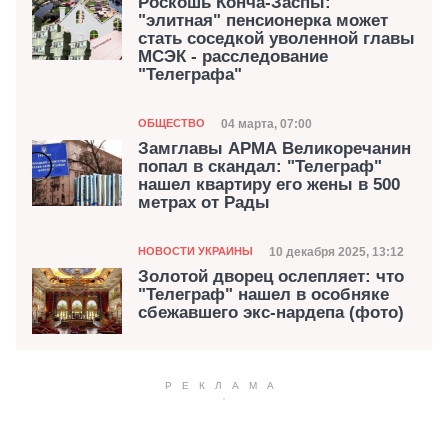
Роскошь Конча-Заспы:
"элитная" пенсионерка может
стать соседкой уволенной главы
МСЭК - расследование
"Телеграфа"
Категория
Дата публикации
04 марта, 07:00
ОБЩЕСТВО
Замглавы АРМА Великоречанин
попал в скандал: "Телеграф"
нашел квартиру его жены в 500
метрах от Рады
Категория
Дата публикации
10 декабря 2025, 13:12
НОВОСТИ УКРАИНЫ
Золотой дворец ослепляет: что
"Телеграф" нашел в особняке
сбежавшего экс-нардепа (фото)