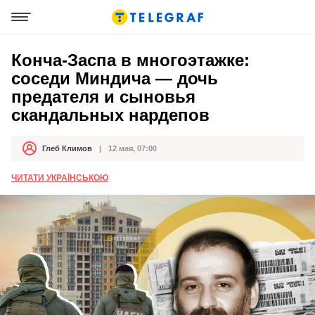
Конча-Заспа в многоэтажке:
соседи Миндича — дочь
предателя и сыновья
скандальных нардепов
Глеб Климов
12 мая, 07:00
Автор
Дата публикации
ЧИТАТИ УКРАЇНСЬКОЮ