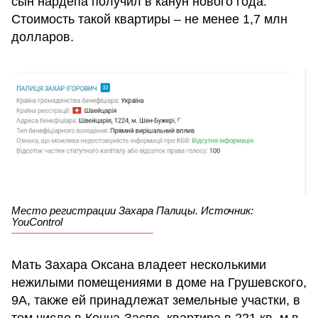
сын нардепа получил в канун нового года.
Стоимость такой квартиры – не менее 1,7 млн
долларов.
Место регистрации Захара Палицы. Источник:
YouControl
Мать Захара Оксана владеет несколькими
нежилыми помещениями в доме на Грушевского,
9А, также ей принадлежат земельные участки, в
том числе в Конча-Заспе, квартира в 221 кв. м в