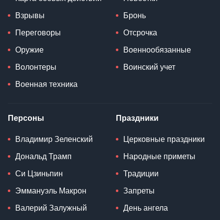
Взрывы
Бронь
Переговоры
Отсрочка
Оружие
Военнообязанные
Волонтеры
Воинский учет
Военная техника
Персоны
Праздники
Владимир Зеленский
Церковные праздники
Дональд Трамп
Народные приметы
Си Цзиньпин
Традиции
Эммануэль Макрон
Запреты
Валерий Залужный
День ангела