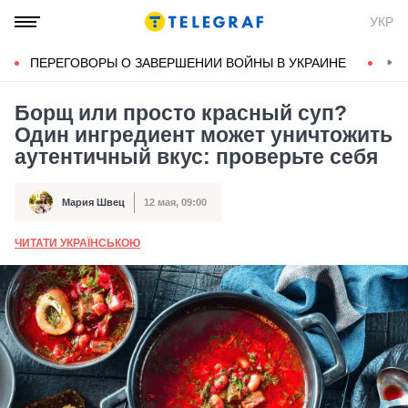
УКР
ПЕРЕГОВОРЫ О ЗАВЕРШЕНИИ ВОЙНЫ В УКРАИНЕ
КОН
Борщ или просто красный суп?
Один ингредиент может уничтожить
аутентичный вкус: проверьте себя
Мария Швец
12 мая, 09:00
Автор
Дата публикации
ЧИТАТИ УКРАЇНСЬКОЮ
А