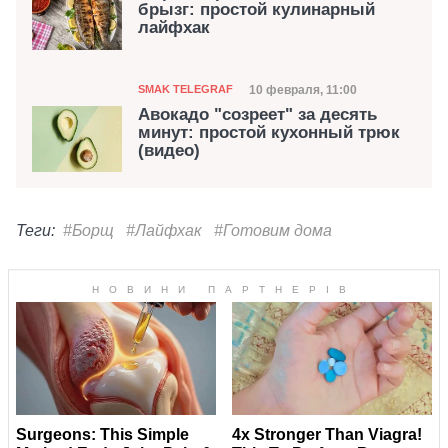
брызг: простой кулинарный
лайфхак
Категория
Дата публикации
10 февраля, 11:00
SMAK TELEGRAF
Авокадо "созреет" за десять
минут: простой кухонный трюк
(видео)
Теги:
#Борщ
#Лайфхак
#Готовим дома