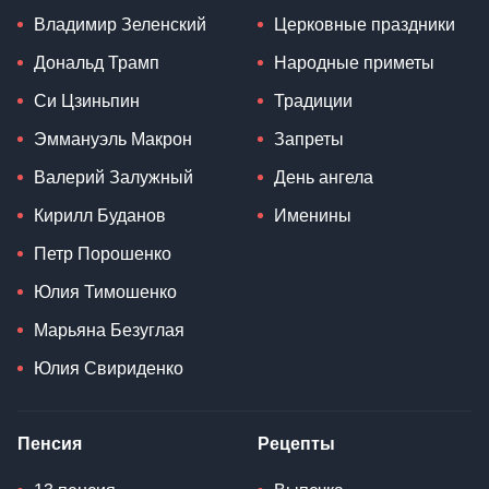
Владимир Зеленский
Церковные праздники
Дональд Трамп
Народные приметы
Си Цзиньпин
Традиции
Эммануэль Макрон
Запреты
Валерий Залужный
День ангела
Кирилл Буданов
Именины
Петр Порошенко
Юлия Тимошенко
Марьяна Безуглая
Юлия Свириденко
Пенсия
Рецепты