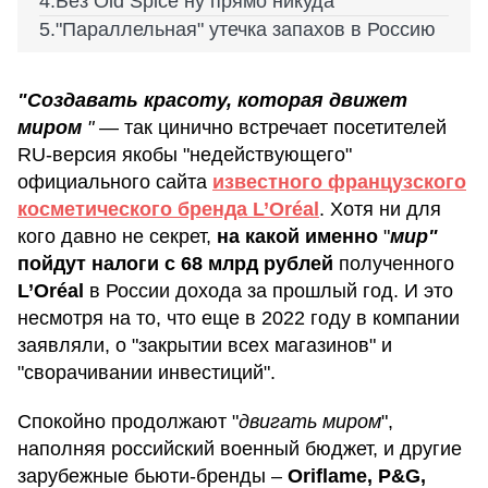
Без Old Spice ну прямо никуда
"Параллельная" утечка запахов в Россию
"Создавать красоту, которая движет
миром
"
— так цинично встречает посетителей
RU-версия якобы "недействующего"
официального сайта
известного французского
косметического бренда L’Oréal
. Хотя ни для
кого давно не секрет,
на какой именно
"
мир"
пойдут налоги с 68 млрд рублей
полученного
L’Oréal
в России дохода за прошлый год. И это
несмотря на то, что еще в 2022 году в компании
заявляли, о "закрытии всех магазинов" и
"сворачивании инвестиций".
Спокойно продолжают "
двигать миром
",
наполняя российский военный бюджет, и другие
зарубежные бьюти-бренды –
Oriflame, P&G,