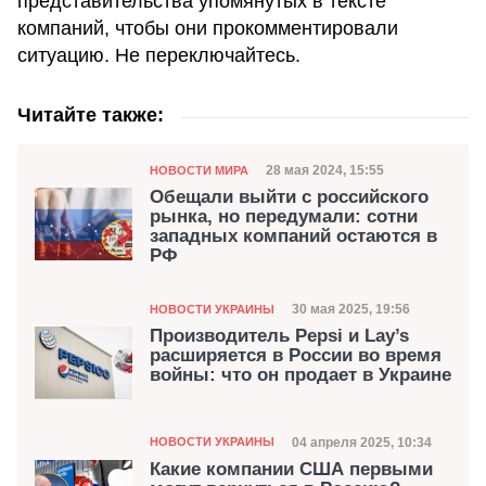
представительства упомянутых в тексте
компаний, чтобы они прокомментировали
ситуацию. Не переключайтесь.
Читайте также:
Категория
Дата публикации
28 мая 2024, 15:55
НОВОСТИ МИРА
Обещали выйти с российского
рынка, но передумали: сотни
западных компаний остаются в
РФ
Категория
Дата публикации
30 мая 2025, 19:56
НОВОСТИ УКРАИНЫ
Производитель Pepsi и Lay’s
расширяется в России во время
войны: что он продает в Украине
Категория
Дата публикации
04 апреля 2025, 10:34
НОВОСТИ УКРАИНЫ
Какие компании США первыми