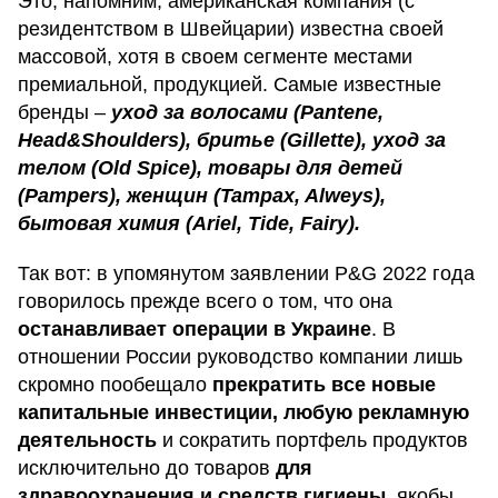
Это, напомним, американская компания (с
резидентством в Швейцарии) известна своей
массовой, хотя в своем сегменте местами
премиальной, продукцией. Самые известные
бренды –
уход за волосами (Pantene,
Head&Shoulders), бритье (Gillette), уход за
телом (Old Spice), товары для детей
(Pampers), женщин (Tampax, Alweys),
бытовая химия (Ariel, Tide, Fairy).
Так вот: в упомянутом заявлении P&G 2022 года
говорилось прежде всего о том, что она
останавливает операции в Украине
. В
отношении России руководство компании лишь
скромно пообещало
прекратить все новые
капитальные инвестиции, любую рекламную
деятельность
и сократить портфель продуктов
исключительно до товаров
для
здравоохранения и средств гигиены
, якобы