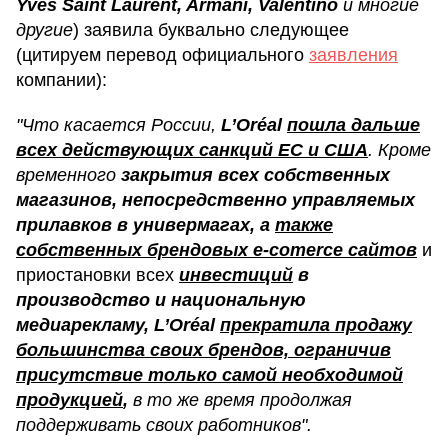
Yves Saint Laurent, Armani, Valentino
и многие
другие
) заявила буквально следующее
(цитируем перевод официального
заявления
компании):
"Что касается России,
L’Oréal
пошла дальше
всех действующих санкций ЕС и США
. Кроме
временного
закрытия всех собственных
магазинов, непосредственно управляемых
прилавков в универмагах, а
также
собственных брендовых e-comerce сайтов
и
приостановки всех
инвестиций
в
производство и национальную
медиарекламу,
L’Oréal
прекратила продажу
большинства своих брендов, ограничив
присутствие только самой необходимой
продукцией
,
в то же время продолжая
поддерживать своих работников".