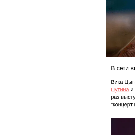
В сети 
Вика Цыг
Путина
и 
раз выст
"концерт