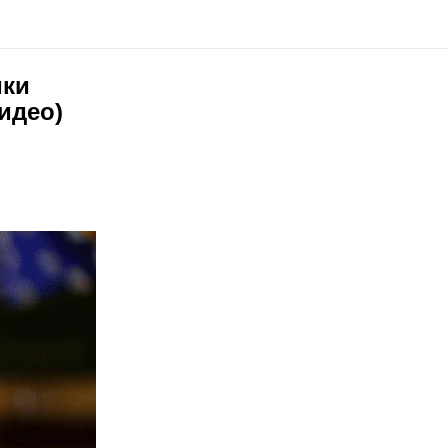
ики
идео)