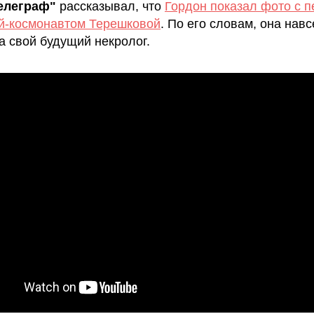
елеграф"
рассказывал, что
Гордон показал фото с п
-космонавтом Терешковой
. По его словам, она навс
а свой будущий некролог.