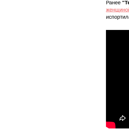
Ранее
"Т
женщиной
испортил