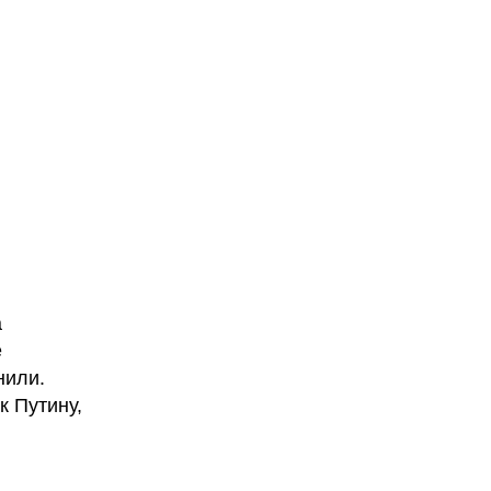
а
е
нили.
к Путину,