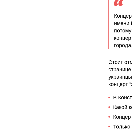
Концер
имени 
потому
концер
города
Стоит от
странице
украинцы
концерт 
В Конст
Какой 
Концерт
Только 