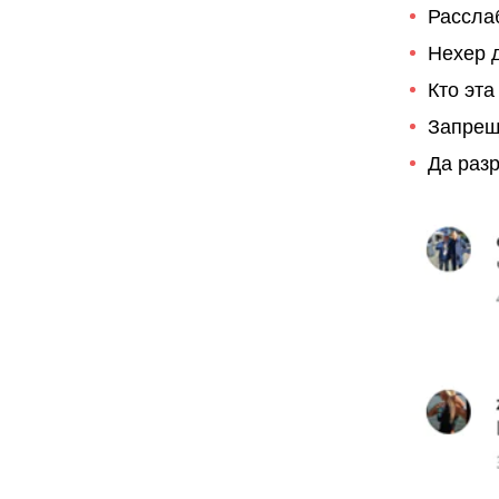
Расслаб
Нехер д
Кто эт
Запрещ
Да разр