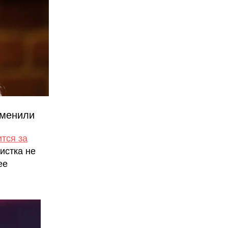
тменили
тся за
истка не
ее