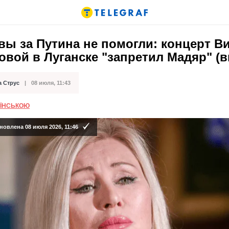
ы за Путина не помогли: концерт В
вой в Луганске "запретил Мадяр" (в
а Струс
08 июля, 11:43
кации
АЇНСЬКОЮ
овлена 08 июля 2026, 11:46