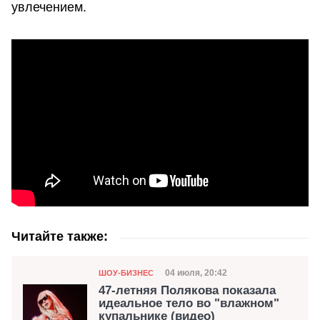
увлечением.
Читайте также:
Категория
Дата публикации
04 июля, 20:42
ШОУ-БИЗНЕС
47-летняя Полякова показала
идеальное тело во "влажном"
купальнике (видео)