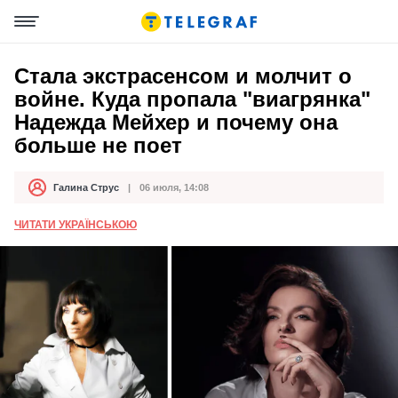
Стала экстрасенсом и молчит о
войне. Куда пропала "виагрянка"
Надежда Мейхер и почему она
больше не поет
Галина Струс
06 июля, 14:08
Автор
Дата публикации
ЧИТАТИ УКРАЇНСЬКОЮ