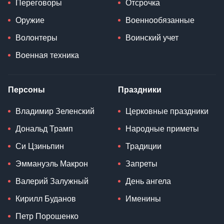
Переговоры
Отсрочка
Оружие
Военнообязанные
Волонтеры
Воинский учет
Военная техника
Персоны
Праздники
Владимир Зеленский
Церковные праздники
Дональд Трамп
Народные приметы
Си Цзиньпин
Традиции
Эммануэль Макрон
Запреты
Валерий Залужный
День ангела
Кирилл Буданов
Именины
Петр Порошенко