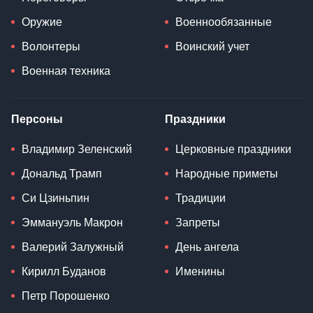
Оружие
Военнообязанные
Волонтеры
Воинский учет
Военная техника
Персоны
Праздники
Владимир Зеленский
Церковные праздники
Дональд Трамп
Народные приметы
Си Цзиньпин
Традиции
Эммануэль Макрон
Запреты
Валерий Залужный
День ангела
Кирилл Буданов
Именины
Петр Порошенко