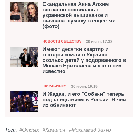
Скандальная Анна Алхим
внезапно появилась в
украинской вышиванке и
вызвала шумиху в соцсетях
(фото)
Категория
Дата публикации
30 июня, 17:33
НОВОСТИ ОБЩЕСТВА
Имеют десятки квартир и
гектары земли в Украине:
сколько детей у подорванного в
Монако Ермолаева и что о них
известно
Категория
Дата публикации
30 июня, 19:19
ШОУ-БИЗНЕС
И Жадан, и его "Собаки" теперь
под следствием в России. В чем
их обвиняют
Теги:
#Отдых
#Камалия
#Мохаммад Захур