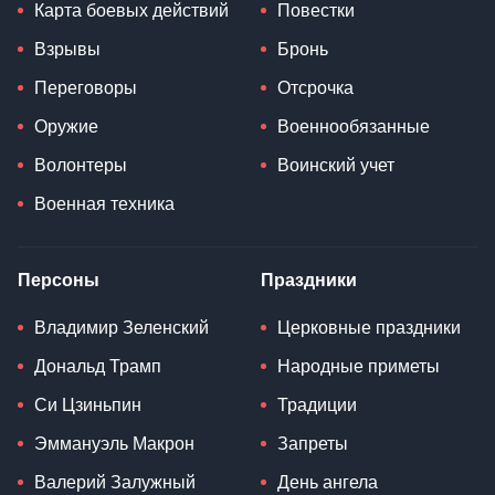
Карта боевых действий
Повестки
Взрывы
Бронь
Переговоры
Отсрочка
Оружие
Военнообязанные
Волонтеры
Воинский учет
Военная техника
Персоны
Праздники
Владимир Зеленский
Церковные праздники
Дональд Трамп
Народные приметы
Си Цзиньпин
Традиции
Эммануэль Макрон
Запреты
Валерий Залужный
День ангела