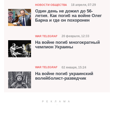
Категория
Дата публикации
18 апреля, 07:29
НОВОСТИ ОБЩЕСТВА
Один день не дожил до 56-
летия. Как погиб на войне Олег
Барна и где он похоронен
Категория
Дата публикации
20 февраля, 12:33
WAR TELEGRAF
На войне погиб многократный
чемпион Украины
Категория
Дата публикации
02 января, 15:24
WAR TELEGRAF
На войне погиб украинский
волейболист-разведчик